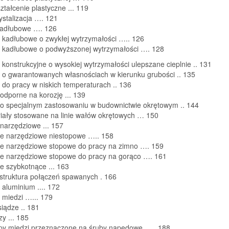
ztałcenie plastyczne
..
.
119
ysta
lizacja
…
.
121
kadłubowe
…
.
126
e kadłubowe o zwykłej wytrzymałości
…
..
126
e kadłubowe o podwyższonej wytrzymałości
….
128
e konstrukcyjne o wysokiej wytrzymałości ulepszane cieplnie
..
131
e o gwarantowanych własnoś
ciach w kierunku grubości
..
135
e do pracy w niskich temperaturach
..
136
 odporne na korozję
..
.
139
 o specjalnym zastosowaniu w budownictwie okrętowym
..
144
iały stosowane na linie wałów okrętowych
…
150
 narzędziowe
..
.
157
le narzędziowe niestopowe
…
..
158
le narzędziowe stopowe do pracy na zimno
…
.
159
le narzędziowe stopowe do pracy na gorąco
…
.
161
le szybkotnące
.
..
163
struktura połączeń spawanych
.
166
 aluminium
..
..
172
 mi
edzi
…
..
.
179
iądze
.
.
181
zy
..
.
185
py miedzi przeznaczone na śruby napędowe
….
.
188