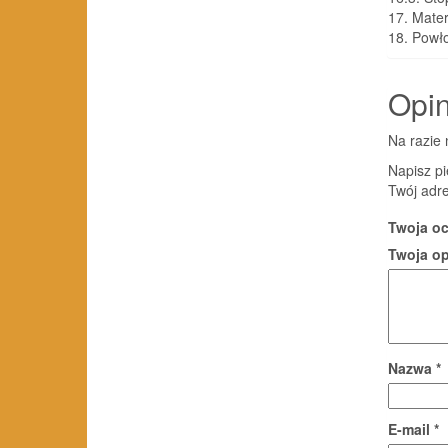
17.
Mater
18.
Powło
Opin
Na razie 
Napisz p
Twój adre
Twoja o
Twoja o
Nazwa
*
E-mail
*