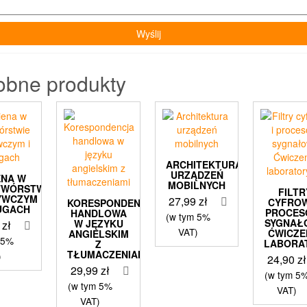
obne produkty
ARCHITEKTURA
URZĄDZEŃ
ENA W
MOBILNYCH
TWÓRSTWIE
FILTR
YWCZYM
27,99
zł
CYFROW
KORESPONDENCJA
ŁUGACH
PROCES
HANDLOWA
(w tym 5%
SYGNAŁ
W JĘZYKU
0
zł
VAT)
ĆWICZE
ANGIELSKIM
 5%
LABORA
Z
TŁUMACZENIAMI
)
24,90
zł
29,99
zł
(w tym 5
(w tym 5%
VAT)
VAT)