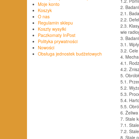
1.2.
Pomi
Moje konto
2.
Badani
Koszyk
2.1.
Bada
O nas
2.2.
Defe
Regulamin sklepu
2.3.
Klas
Koszty wysyłki
wie radi
Paczkomaty InPost
3.
Badan
Polityka prywatności
3.1.
Wpły
Nowości
3.2.
Cele
Obsługa jednostek budżetowych
4.
Mecha
4.1.
Rodz
4.2.
Znis
5.
Obróbk
5.1.
Prze
5.2.
Wyża
5.3.
Proc
5.4.
Hart
5
.5.
Obró
6.
Żeliwa
7.
Stale 
7.1.
Stal
7.2.
Stal
8.
Stale 