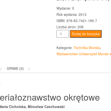
Wydanie: II
Rok wydania: 2013
ISBN: 978-83-7421-185-7
Liczba stron: 208
ilość
Dodaj do koszyka
Materiałoznawstwo
okrętowe
Kategorie:
Technika Morska
,
Wydawnictwo Uniwersytet Morski 
OPINIE (0)
s
eriałoznawstwo okrętowe
Maria Cicholska, Mirosław Czechowski