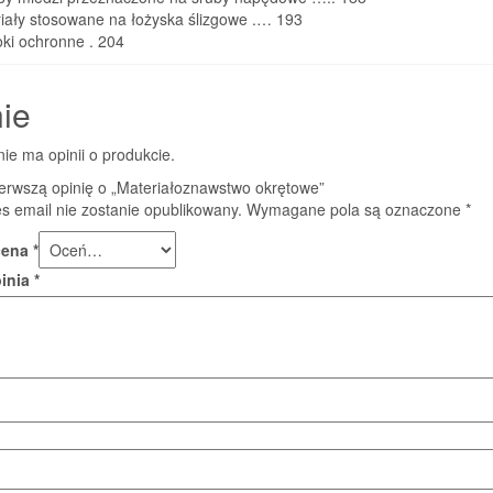
iały stosowane na łożyska ślizgowe
.
…
193
ki ochronne
.
204
ie
nie ma opinii o produkcie.
ierwszą opinię o „Materiałoznawstwo okrętowe”
s email nie zostanie opublikowany.
Wymagane pola są oznaczone
*
cena
*
pinia
*