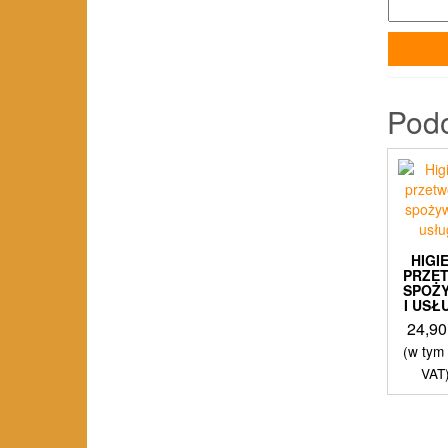
Pod
HIGI
PRZE
SPOŻ
I US
24,9
(w tym
VAT