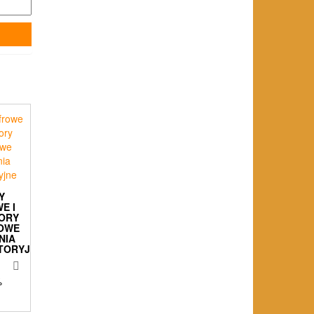
Y
E I
ORY
OWE
NIA
TORYJNE
%