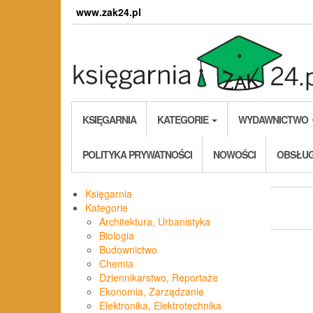
Skip
www.zak24.pl
to
the
content
KSIĘGARNIA
KATEGORIE
WYDAWNICTWO
POLITYKA PRYWATNOŚCI
NOWOŚCI
OBSŁUG
Księgarnia
Kategorie
Architektura, Urbanistyka
Biologia
Budownictwo
Chemia
Dziennikarstwo, Reportaże
Ekonomia, Zarządzanie
Elektronika, Elektrotechnika