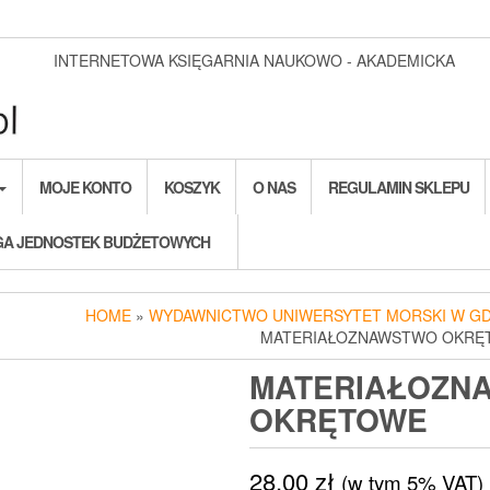
INTERNETOWA KSIĘGARNIA NAUKOWO - AKADEMICKA
MOJE KONTO
KOSZYK
O NAS
REGULAMIN SKLEPU
A JEDNOSTEK BUDŻETOWYCH
HOME
»
WYDAWNICTWO UNIWERSYTET MORSKI W GD
MATERIAŁOZNAWSTWO OKRĘ
MATERIAŁOZN
OKRĘTOWE
28,00
zł
(w tym 5% VAT)