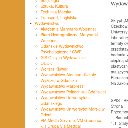
Socjologia
Wydawn
Sztuka, Kultura
Technika Morska
Transport, Logistyka
Skrypt „M
Wydawnictwo
Czechows
Akademia Marynarki Wojennej
Uniwersy
Biuro Hydrograficzne Marynarki
laborato
Wojennej
tematy ćw
Gdańskie Wydawnictwo
przedsta
Psychologiczne / GWP
badania 
GiS Oficyna Wydawnicza
cieplną s
ODDK
plastyczn
Wolters Kluwer
mających 
Wydawnictwo Ateneum-Szkoły
Poruszon
Wyższej w Gdańsku
Na zakońc
Wydawnictwo Marpress
Wydawnictwo Politechniki Gdańskiej
Wydawnictwo Uniwersytetu
SPIS TR
Gdańskiego
Strona
Wydawnictwo Uniwersytet Morski w
Przedmo
Gdyni
1.
Badani
VM Media Sp z o.o. VM Group sp.
1.1.
Stat
k. ( Grupa Via Medica)