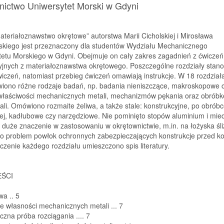
ictwo Uniwersytet Morski w Gdyni
ateriałoznawstwo okrętowe” autorstwa Marii Cicholskiej i Mirosława
kiego jest przeznaczony dla studentów Wydziału Mechanicznego
tetu Morskiego w Gdyni. Obejmuje on cały zakres zagadnień z ćwiczeń
ryjnych z materiałoznawstwa okrętowego. Poszczególne rozdziały stan
iczeń, natomiast przebieg ćwiczeń omawiają instrukcje. W 18 rozdział
wiono różne rodzaje badań, np. badania nieniszczące, makroskopowe 
właściwości mechanicznych metali, mechanizmów pękania oraz obróbk
tali. Omówiono rozmaite żeliwa, a także stale: konstrukcyjne, po obrób
ej, kadłubowe czy narzędziowe. Nie pominięto stopów aluminium i mied
duże znaczenie w zastosowaniu w okrętownictwie, m.in. na łożyska śl
o problem powłok ochronnych zabezpieczających konstrukcje przed ko
zenie każdego rozdziału umieszczono spis literatury.
EŚCI
wa
..
5
e własności mechanicznych metali
..
.
7
yczna próba rozciągania
..
..
7