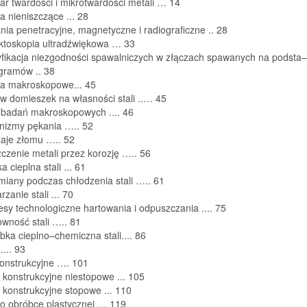
ar twardości i mikrotwardości metali
…
14
a nieniszczące
..
.
28
nia penetracyjne, magnetyczne i radiograficzne
..
28
ktoskopia ultradźwiękowa
…
33
yfikacja niezgodności spawalniczych w złączach spawanych na podsta
–
ogramów
.
.
38
ia makroskopowe
..
.
45
w domieszek na własności stali
..
…
45
 badań makroskopowych
..
..
46
nizmy pękania
…
..
52
aje złomu
…
..
52
zczenie metali przez korozję
…
..
56
a cieplna stali
..
.
61
miany podczas chłodzenia stali
…
..
61
rzanie stali
..
.
70
esy technologiczne hartowania i odpuszczania
..
..
75
owność stali
…
..
81
bka cieplno
–
chemiczna stali
..
.
.
86
..
..
93
konstrukcyjne
…
.
101
e konstrukcyjne niestopowe
..
.
105
e konstrukcyjne stopowe
..
.
110
po obróbce plastycznej
…
119