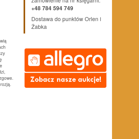
zamówienie na nr księgarni:
+48 784 594 749
Dostawa do punktów Orlen i
Żabka
owią
ach
czy
ę
ce
zi,
izgowe.
rozją.