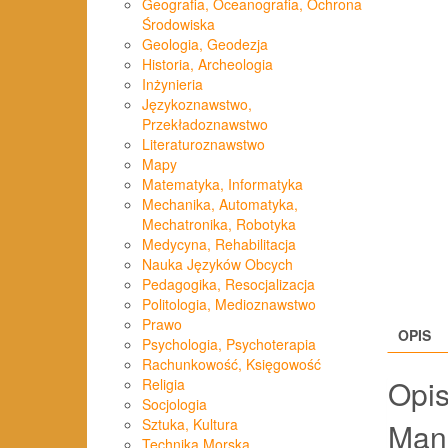
Geografia, Oceanografia, Ochrona
Środowiska
Geologia, Geodezja
Historia, Archeologia
Inżynieria
Językoznawstwo,
Przekładoznawstwo
Literaturoznawstwo
Mapy
Matematyka, Informatyka
Mechanika, Automatyka,
Mechatronika, Robotyka
Medycyna, Rehabilitacja
Nauka Języków Obcych
Pedagogika, Resocjalizacja
Politologia, Medioznawstwo
Prawo
OPIS
Psychologia, Psychoterapia
Rachunkowość, Księgowość
Opi
Religia
Socjologia
Sztuka, Kultura
Mani
Technika Morska