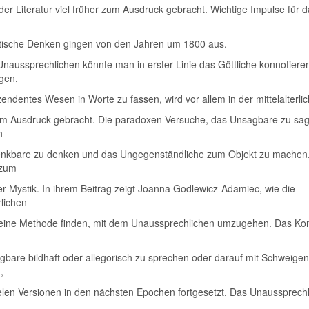
der Literatur viel früher zum Ausdruck gebracht. Wichtige Impulse für 
itische Denken gingen von den Jahren um 1800 aus.
naussprechlichen könnte man in erster Linie das Göttliche konnotiere
gen,
zendentes Wesen in Worte zu fassen, wird vor allem in der mittelalterli
um Ausdruck gebracht. Die paradoxen Versuche, das Unsagbare zu sa
h
nkbare zu denken und das Ungegenständliche zum Objekt zu machen
 zum
 Mystik. In ihrem Beitrag zeigt Joanna Godlewicz‑Adamiec, wie die
rlichen
 eine Methode finden, mit dem Unaussprechlichen umzugehen. Das Ko
bare bildhaft oder allegorisch zu sprechen oder darauf mit Schweigen
,
ielen Versionen in den nächsten Epochen fortgesetzt. Das Unaussprech