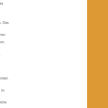
das
n. Das
chen
gen,
,
nzept,
 zu
liche