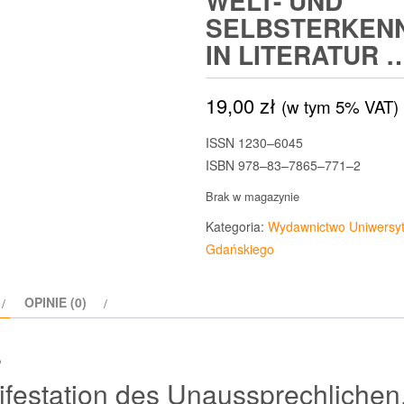
WELT- UND
SELBSTERKENN
IN LITERATUR 
19,00
zł
(w tym 5% VAT)
ISSN 1230–6045
ISBN 978–83–7865–771–2
Brak w magazynie
Kategoria:
Wydawnictwo Uniwersyt
Gdańskiego
OPINIE (0)
s
festation des Unaussprechlichen