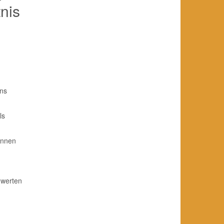
nis
ins
ls
ennen
hwerten