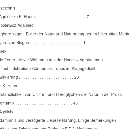
rzeichnis
nieszka K. Haas) . . . . . . . . . . . . . . . . . . . . . . 7
odlewicz‑Adamiec
gbare sagen. Bilder der Natur und Naturmetapher im Liber Vitae Meri
rd von Bingen . . . . . . . . . . . . . . . . . . . . . . 11
imek
t die Feder mir vor Wehmuth aus der Hand“ – Verstummen
t‑mehr‑Schreiben‑Können als Topos im Klagegedicht
lärung . . . . . . . . . . . . . . . . . . . . . . . . 26
a K. Haas
ständlichkeit von Chiffren und Hieroglyphen der Natur in der Prosa
ntik . . . . . . . . . . . . . . . . . . . . . . . . . 43
zybisty
rdammnis und verzögerte Liebeserklärung. Einige Bemerkungen
ältnis von Schweigen und Reden in E.T.A. Hoffmanns