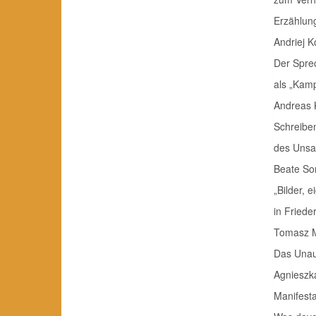
Erzählung D
Andriej K
Der Spre
als „Kampf 
Andreas 
Schreibe
des Unsagba
Beate So
„Bilder, 
in Frieder
Tomasz 
Das Unaus
Agnieszk
Manifest