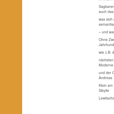
Sagbaren
auch das
was sich
semantis
– und wa
Ohne Zwei
Jahrhund
wie z.B.
nächsten 
Moderne
und der G
Andreas
Klein am
Sibylle
Lewitscha