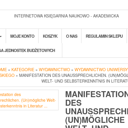
INTERNETOWA KSIĘGARNIA NAUKOWO - AKADEMICKA
MOJE KONTO
KOSZYK
O NAS
REGULAMIN SKLEPU
A JEDNOSTEK BUDŻETOWYCH
OME
»
KATEGORIE
»
WYDAWNICTWO
»
WYDAWNICTWO UNIWERSY
SKIEGO
» MANIFESTATION DES UNAUSSPRECHLICHEN. (UN)MÖG
WELT- UND SELBSTERKENNTNIS IN LITERA
MANIFESTATIO
DES
UNAUSSPRECHL
(UN)MÖGLICHE