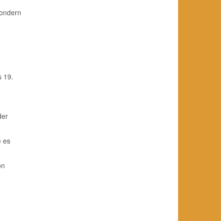
sondern
s 19.
der
e es
on