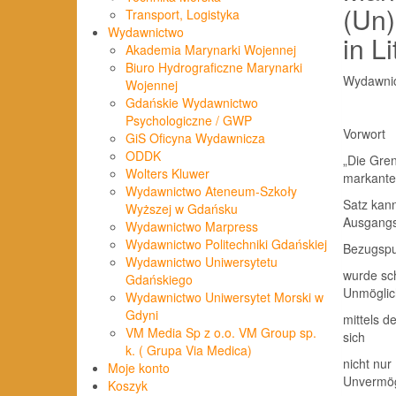
(Un)
Transport, Logistyka
Wydawnictwo
in L
Akademia Marynarki Wojennej
Biuro Hydrograficzne Marynarki
Wydawnic
Wojennej
Gdańskie Wydawnictwo
Psychologiczne / GWP
Vorwort
GiS Oficyna Wydawnicza
ODDK
„Die Gre
Wolters Kluwer
markante
Wydawnictwo Ateneum-Szkoły
Satz kann
Wyższej w Gdańsku
Ausgang
Wydawnictwo Marpress
Wydawnictwo Politechniki Gdańskiej
Bezugspu
Wydawnictwo Uniwersytetu
wurde sch
Gdańskiego
Unmöglich
Wydawnictwo Uniwersytet Morski w
Gdyni
mittels 
VM Media Sp z o.o. VM Group sp.
sich
k. ( Grupa Via Medica)
nicht nur
Moje konto
Unvermö
Koszyk