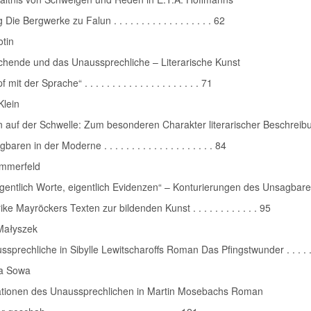
ie Bergwerke zu Falun . . . . . . . . . . . . . . . . . . 62
otin
chende und das Unaussprechliche – Literarische Kunst
mit der Sprache“ . . . . . . . . . . . . . . . . . . . . . 71
Klein
n auf der Schwelle: Zum besonderen Charakter literarischer Beschrei
ren in der Moderne . . . . . . . . . . . . . . . . . . . . 84
mmerfeld
eigentlich Worte, eigentlich Evidenzen“ – Konturierungen des Unsagbar
ike Mayröckers Texten zur bildenden Kunst . . . . . . . . . . . . 95
Małyszek
sprechliche in Sibylle Lewitscharoffs Roman Das Pfingstwunder . . . . 
a Sowa
ationen des Unaussprechlichen in Martin Mosebachs Roman