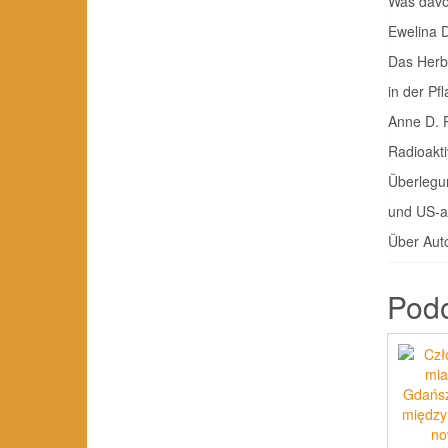
Was davor ge
Ewelina
Das Herb
in der Pflan
Anne D. P
Radioakt
Überlegu
und US‑ame
Über Autore
Pod