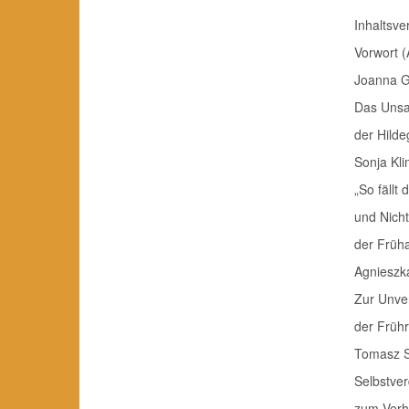
Inhaltsve
Vorwort (Ag
Joanna G
Das Unsa
der Hildega
Sonja Kl
„So fäll
und Nich
der Frühaufk
Agnieszk
Zur Unver
der Frühroma
Tomasz S
Selbstve
zum Verh