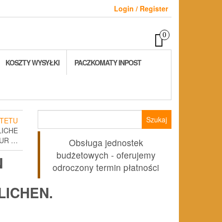
Login / Register
0
KOSZTY WYSYŁKI
PACZKOMATY INPOST
Szukaj:
TETU
LICHE
TUR …
Obsługa jednostek
budżetowych - oferujemy
N
odroczony termin płatności
ICHEN.