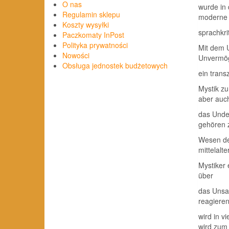
O nas
wurde in 
Regulamin sklepu
moderne
Koszty wysyłki
sprachkr
Paczkomaty InPost
Polityka prywatności
Mit dem U
Nowości
Unvermö
Obsługa jednostek budżetowych
ein trans
Mystik z
aber auc
das Unde
gehören
Wesen der
mittelalte
Mystiker
über
das Unsag
reagieren
wird in v
wird zum