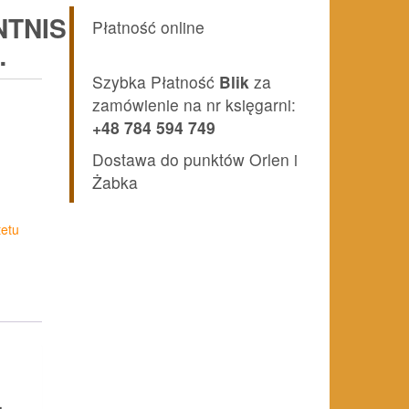
TNIS
Płatność online
…
Szybka Płatność
Blik
za
zamówienie na nr księgarni:
+48 784 594 749
Dostawa do punktów Orlen i
Żabka
etu
.