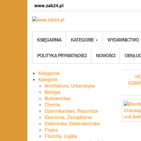
Skip
www.zak24.pl
to
the
content
KSIĘGARNIA
KATEGORIE
WYDAWNICTWO
POLITYKA PRYWATNOŚCI
NOWOŚCI
OBSŁUG
Księgarnia
H
Kategorie
GDAŃ
Architektura, Urbanistyka
Biologia
Budownictwo
Chemia
Dziennikarstwo, Reportaże
Ekonomia, Zarządzanie
Elektronika, Elektrotechnika
Fizyka
Filozofia, Logika