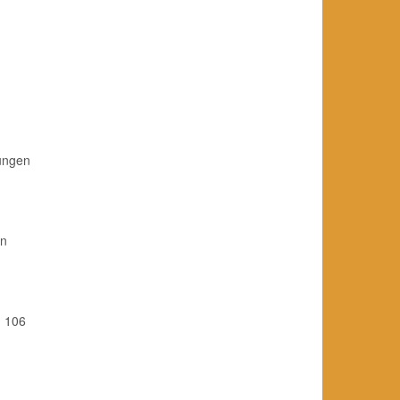
bungen
en
. 106