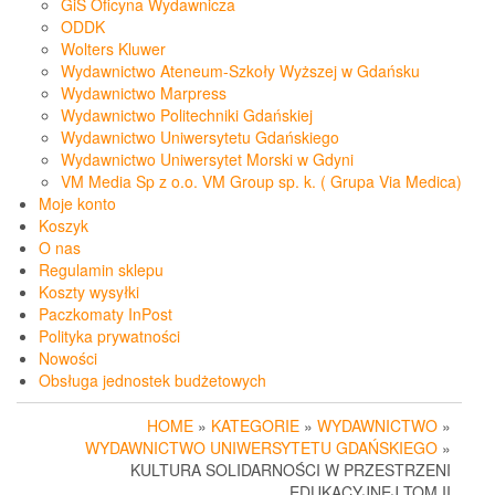
GiS Oficyna Wydawnicza
ODDK
Wolters Kluwer
Wydawnictwo Ateneum-Szkoły Wyższej w Gdańsku
Wydawnictwo Marpress
Wydawnictwo Politechniki Gdańskiej
Wydawnictwo Uniwersytetu Gdańskiego
Wydawnictwo Uniwersytet Morski w Gdyni
VM Media Sp z o.o. VM Group sp. k. ( Grupa Via Medica)
Moje konto
Koszyk
O nas
Regulamin sklepu
Koszty wysyłki
Paczkomaty InPost
Polityka prywatności
Nowości
Obsługa jednostek budżetowych
HOME
»
KATEGORIE
»
WYDAWNICTWO
»
WYDAWNICTWO UNIWERSYTETU GDAŃSKIEGO
»
KULTURA SOLIDARNOŚCI W PRZESTRZENI
EDUKACYJNEJ TOM II