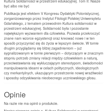
Kultura Solidarności w przestrzeni edukacyjnej. Tom II: Nasze
być albo nie być
Publikacja jest efektem V Kongresu Dydaktyki Polonistycznej,
zorganizowanego przez Instytut Filologii Polskiej Uniwersytetu
Gdańskiego, z tematem przewodnim Kultura solidarności w
przestrzeni edukacyjnej. Solidarność była i pozostanie
największym wyzwaniem dla człowieka. Pozwala przekroczyć
znane nam wzorce egzystencji oraz kreować nowe i w ten
sposób przyczyniać się do życia w lepszym świecie. W tomie
drugim przyglądamy się bliżej zagadnieniom – już
sygnalizowanym w tomie pierwszym – dotyczącym w znacznym
stopniu potrzeb zmiany relacji między człowiekiem a naturą,
przeciwstawiania się wykluczającym stereotypom, świadomości
manipulowania ideami w celach politycznych, ideologicznych
czy merkantylnych, ukazującym przestrzenie nowej wrażliwości
i sposoby odzyskiwania nieobecnego uczniowskiego głosu.
Opinie
Na razie nie ma opinii o produkcie.
Napisz pierwszą opinię o „Kultura Solidarności w przestrzeni