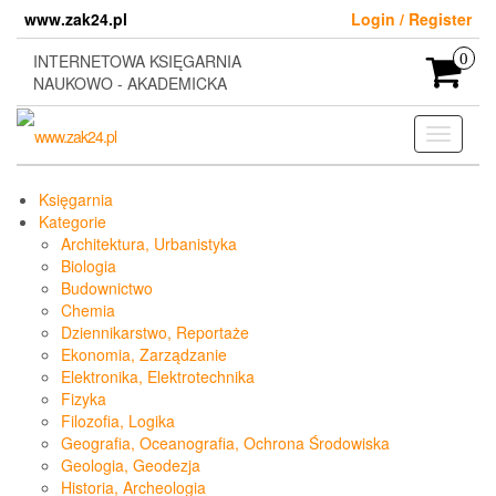
Skip
www.zak24.pl
Login / Register
to
the
INTERNETOWA KSIĘGARNIA
0
content
NAUKOWO - AKADEMICKA
Toggle
navigati
Księgarnia
Kategorie
Architektura, Urbanistyka
Biologia
Budownictwo
Chemia
Dziennikarstwo, Reportaże
Ekonomia, Zarządzanie
Elektronika, Elektrotechnika
Fizyka
Filozofia, Logika
Geografia, Oceanografia, Ochrona Środowiska
Geologia, Geodezja
Historia, Archeologia