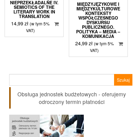
NIEPRZEKŁADALNE IV.
MIĘDZYJĘZYKOWE I
SEMIOTICS OF THE
MIĘDZYKULTUROWE
LITERARY WORK IN
KONTEKSTY
TRANSLATION
WSPÓŁCZESNEGO
DYSKURSU
14,99
zł
(w tym 5%
PUBLICZNEGO.
VAT)
POLITYKA – MEDIA –
KOMUNIKACJA
24,99
zł
(w tym 5%
VAT)
Szukaj:
Obsługa jednostek budżetowych - oferujemy
odroczony termin płatności