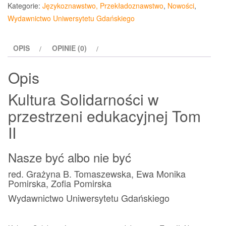
Solidarności
Kategorie:
Językoznawstwo, Przekładoznawstwo
,
Nowości
,
w
Wydawnictwo Uniwersytetu Gdańskiego
przestrzeni
edukacyjnej
OPIS
OPINIE (0)
Tom
II
Opis
Kultura Solidarności w
przestrzeni edukacyjnej Tom
II
Nasze być albo nie być
red. Grażyna B. Tomaszewska, Ewa Monika
Pomirska, Zofia Pomirska
Wydawnictwo Uniwersytetu Gdańskiego