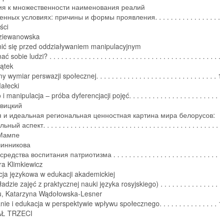
ия к множественности наименования реалий
нных условиях: причины и формы проявления. . . . . . . . . . . . . . . . 
ści
ziewanowska
nić się przed oddziaływaniem manipulacyjnym
 sobie ludzi? . . . . . . . . . . . . . . . . . . . . . . . . . . . . . . . . . . . . . . . . . . 
iątek
wymiar perswazji społecznej. . . . . . . . . . . . . . . . . . . . . . . . . . . . . . .
ałecki
manipulacja – próba dyferencjacji pojęć. . . . . . . . . . . . . . . . . . . . . . 
вицкий
 и идеальная региональная ценностная картина мира белорусов:
й аспект. . . . . . . . . . . . . . . . . . . . . . . . . . . . . . . . . . . . . . . . . . . . 
Мампе
чинникова
дства воспитания патриотизма . . . . . . . . . . . . . . . . . . . . . . . . . . .
ra Klimkiewicz
cja językowa w edukacji akademickiej
adzie zajęć z praktycznej nauki języka rosyjskiego) . . . . . . . . . . . . . . 
, Katarzyna Wądołowska-Lesner
e i edukacja w perspektywie wpływu społecznego. . . . . . . . . . . . . . .
Ł TRZECI