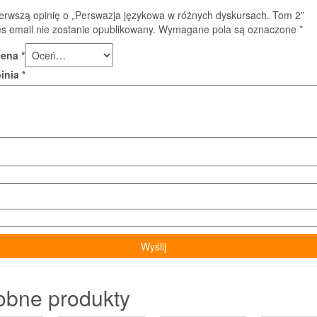
ierwszą opinię o „Perswazja językowa w różnych dyskursach. Tom 2”
s email nie zostanie opublikowany.
Wymagane pola są oznaczone
*
cena
*
pinia
*
obne produkty