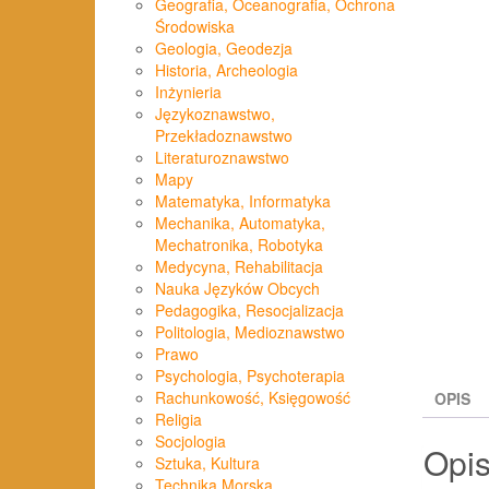
Geografia, Oceanografia, Ochrona
Środowiska
Geologia, Geodezja
Historia, Archeologia
Inżynieria
Językoznawstwo,
Przekładoznawstwo
Literaturoznawstwo
Mapy
Matematyka, Informatyka
Mechanika, Automatyka,
Mechatronika, Robotyka
Medycyna, Rehabilitacja
Nauka Języków Obcych
Pedagogika, Resocjalizacja
Politologia, Medioznawstwo
Prawo
Psychologia, Psychoterapia
Rachunkowość, Księgowość
OPIS
Religia
Socjologia
Opi
Sztuka, Kultura
Technika Morska