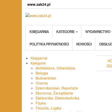
Skip
www.zak24.pl
to
the
content
KSIĘGARNIA
KATEGORIE
WYDAWNICTWO
POLITYKA PRYWATNOŚCI
NOWOŚCI
OBSŁUG
Księgarnia
H
Kategorie
GD
Architektura, Urbanistyka
Biologia
Budownictwo
Chemia
Dziennikarstwo, Reportaże
Ekonomia, Zarządzanie
Elektronika, Elektrotechnika
Fizyka
Filozofia, Logika