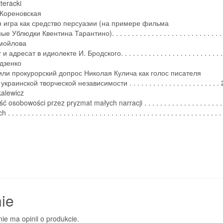
iteracki
 Кореновская
 игра как средство персуазии (на примере фильма
 Ублюдки Квентина Тарантино). . . . . . . . . . . . . . . . . . . . . . . . . . . 
мойлова
 адресат в идиолекте И. Бродского. . . . . . . . . . . . . . . . . . . . . . . . . 
дзенко
или прокурорский допрос Николая Кулича как голос писателя
краинской творческой независимости . . . . . . . . . . . . . . . . . . . . . . .
kalewicz
osobowości przez pryzmat małych narracji . . . . . . . . . . . . . . . . . . . 
 . . . . . . . . . . . . . . . . . . . . . . . . . . . . . . . . . . . . . . . . . . . . . . . . . . . . 
ie
nie ma opinii o produkcie.