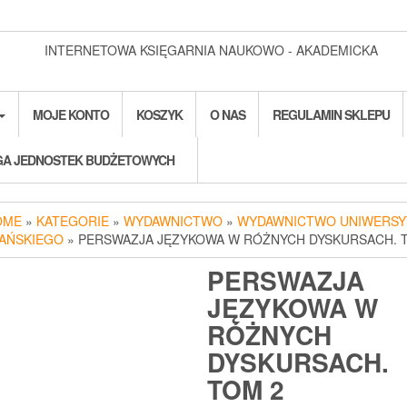
INTERNETOWA KSIĘGARNIA NAUKOWO - AKADEMICKA
MOJE KONTO
KOSZYK
O NAS
REGULAMIN SKLEPU
A JEDNOSTEK BUDŻETOWYCH
OME
»
KATEGORIE
»
WYDAWNICTWO
»
WYDAWNICTWO UNIWERSY
AŃSKIEGO
» PERSWAZJA JĘZYKOWA W RÓŻNYCH DYSKURSACH. 
PERSWAZJA
JĘZYKOWA W
RÓŻNYCH
DYSKURSACH.
TOM 2