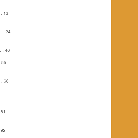
. . 13
 . . 24
 . . 46
. 55
. . 68
 81
. 92