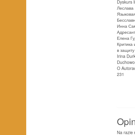
Dyskurs l
Леслава
Языковая
Бесславные
Инна Са
Адресант и
Елена Гу
Критика 
в защиту у
Irina Dur
Duchowość 
O Autorach . .
231
Opin
Na razie 