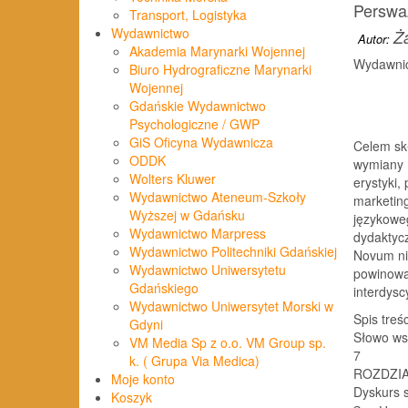
Perswa
Transport, Logistyka
Wydawnictwo
Ż
Autor:
Akademia Marynarki Wojennej
Wydawnic
Biuro Hydrograficzne Marynarki
Wojennej
Gdańskie Wydawnictwo
Psychologiczne / GWP
GiS Oficyna Wydawnicza
Celem sk
ODDK
wymiany 
Wolters Kluwer
erystyki, 
Wydawnictwo Ateneum-Szkoły
marketing
Wyższej w Gdańsku
językoweg
Wydawnictwo Marpress
dydaktycz
Wydawnictwo Politechniki Gdańskiej
Novum nin
Wydawnictwo Uniwersytetu
powinowa
Gdańskiego
interdysc
Wydawnictwo Uniwersytet Morski w
Spis treśc
Gdyni
Słowo wstępne
VM Media Sp z o.o. VM Group sp.
7
k. ( Grupa Via Medica)
ROZDZI
Moje konto
Dyskurs s
Koszyk