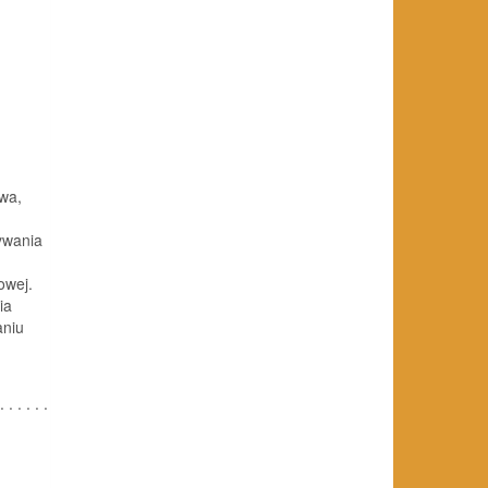
wa,
ywania
owej.
ia
aniu
. . . . . .