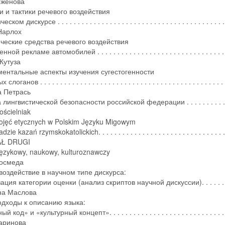
оженова
и и тактики речевого воздействия
ком дискурсе . . . . . . . . . . . . . . . . . . . . . . . . . . . . . . . . . . . . . . . . . 
Нарлох
ческие средства речевого воздействия
ой рекламе автомобилей . . . . . . . . . . . . . . . . . . . . . . . . . . . . . . . .
Кутуза
ентальные аспекты изучения сугестогенности
ганов . . . . . . . . . . . . . . . . . . . . . . . . . . . . . . . . . . . . . . . . . . . . . .
а Петрась
лингвистической безопасности российской федерации . . . . . . . . . 
ościelniak
pojęć etycznych w Polskim Języku Migowym
zie kazań rzymskokatolickich. . . . . . . . . . . . . . . . . . . . . . . . . . . . . . . 
Ł DRUGI
językowy, naukowy, kulturoznawczy
Космеда
воздействие в научном типе дискурса:
ция категории оценки (анализ скриптов научной дискуссии). . . . . .
на Маслова
дходы к описанию языка:
 код» и «культурный концепт». . . . . . . . . . . . . . . . . . . . . . . . . . . . 
аринова