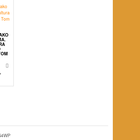
JAKO
RA.
RA
O
TOM
%
S4WP