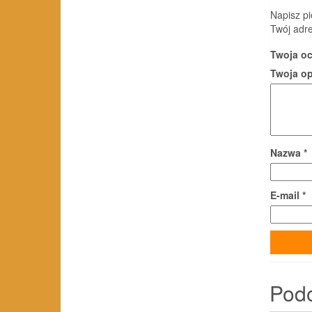
Napisz p
Twój adre
Twoja o
Twoja o
Nazwa
*
E-mail
*
Pod