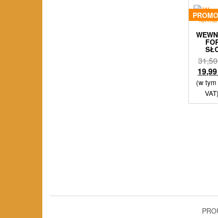
PROMO
WEWN
FO
SŁ
31,5
19,9
(w tym
VAT
PRO