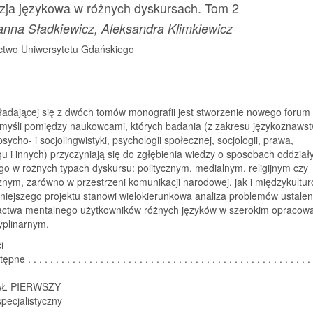
zja językowa w różnych dyskursach. Tom 2
anna Sładkiewicz, Aleksandra Klimkiewicz
two Uniwersytetu Gdańskiego
ładającej się z dwóch tomów monografii jest stworzenie nowego forum
myśli pomiędzy naukowcami, których badania (z zakresu językoznawst
psycho- i socjolingwistyki, psychologii społecznej, socjologii, prawa,
u i innych) przyczyniają się do zgłębienia wiedzy o sposobach oddział
o w rożnych typach dyskursu: politycznym, medialnym, religijnym czy
nym, zarówno w przestrzeni komunikacji narodowej, jak i międzykultur
iejszego projektu stanowi wielokierunkowa analiza problemów ustalen
ctwa mentalnego użytkowników różnych języków w szerokim opracow
yplinarnym.
i
 . . . . . . . . . . . . . . . . . . . . . . . . . . . . . . . . . . . . . . . . . . . . . . . . . . . 
AŁ PIERWSZY
pecjalistyczny