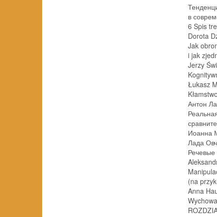
Тенденц
в совреме
6 Spis tre
Dorota D
Jak obro
i jak zjednać
Jerzy Św
Kognitywny 
Łukasz M
Kłamstwo i 
Антон Ла
Реальная
сравнительны
Иоанна 
Лада Ов
Речевые сре
Aleksand
Manipula
(na przykł
Anna Hau
Wychowani
ROZDZIA