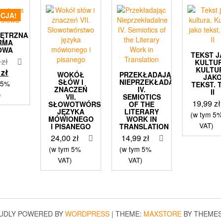
CJA!
ĘTRZNA
RMA
OWA
TEKST 
Pierwotna
0
zł
KULTU
KULTU
cena
Aktualna
9
zł
WOKÓŁ
PRZEKŁADAJĄC
JAK
wynosiła:
cena
SŁÓW I
NIEPRZEKŁADALNE
 5%
TEKST. 
ZNACZEŃ
IV.
II
31,50 zł.
wynosi:
)
VII.
SEMIOTICS
19,99
zł
19,99 zł.
SŁOWOTWÓRSTWO
OF THE
JĘZYKA
LITERARY
(w tym 5
MÓWIONEGO
WORK IN
VAT)
I PISANEGO
TRANSLATION
24,00
zł
14,99
zł
(w tym 5%
(w tym 5%
VAT)
VAT)
UDLY POWERED BY
WORDPRESS
|
THEME:
MAXSTORE
BY THEME