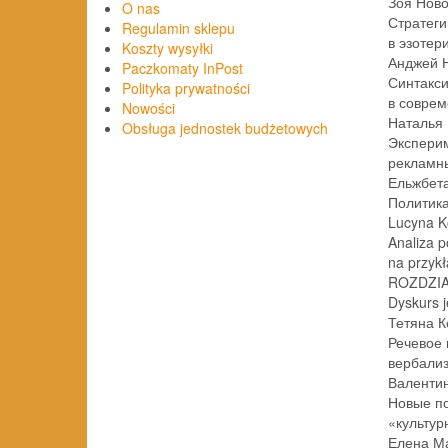
Зоя Нов
O nas
Стратеги
Regulamin sklepu
в эзотеричес
Koszty wysyłki
Анджей 
Paczkomaty InPost
Синтакси
Polityka prywatności
в современн
Nowości
Наталья 
Obsługa jednostek budżetowych
Эксперим
рекламных сло
Ельжбет
Политика 
Lucyna K
Analiza 
na przykład
ROZDZIA
Dyskurs 
Тетяна 
Речевое 
вербализа
Валенти
Новые по
«культурный
Елена М