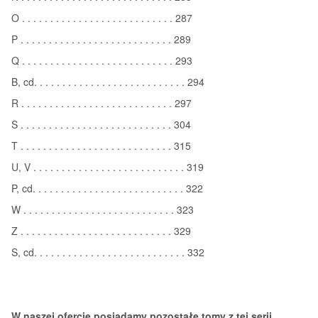
O . . . . . . . . . . . . . . . . . . . . . . . . . . . 287
P . . . . . . . . . . . . . . . . . . . . . . . . . . . 289
Q . . . . . . . . . . . . . . . . . . . . . . . . . . . 293
B, cd. . . . . . . . . . . . . . . . . . . . . . . . . . . 294
R . . . . . . . . . . . . . . . . . . . . . . . . . . . 297
S . . . . . . . . . . . . . . . . . . . . . . . . . . . 304
T . . . . . . . . . . . . . . . . . . . . . . . . . . . 315
U, V . . . . . . . . . . . . . . . . . . . . . . . . . . . 319
P, cd. . . . . . . . . . . . . . . . . . . . . . . . . . . 322
W . . . . . . . . . . . . . . . . . . . . . . . . . . . 323
Z . . . . . . . . . . . . . . . . . . . . . . . . . . . 329
S, cd. . . . . . . . . . . . . . . . . . . . . . . . . . . 332
W naszej ofercie posiadamy pozostałe tomy z tej serii,