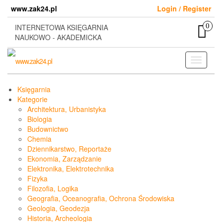
Skip
www.zak24.pl
Login / Register
to
the
0
INTERNETOWA KSIĘGARNIA
content
NAUKOWO - AKADEMICKA
Toggle
navigati
Księgarnia
Kategorie
Architektura, Urbanistyka
Biologia
Budownictwo
Chemia
Dziennikarstwo, Reportaże
Ekonomia, Zarządzanie
Elektronika, Elektrotechnika
Fizyka
Filozofia, Logika
Geografia, Oceanografia, Ochrona Środowiska
Geologia, Geodezja
Historia, Archeologia