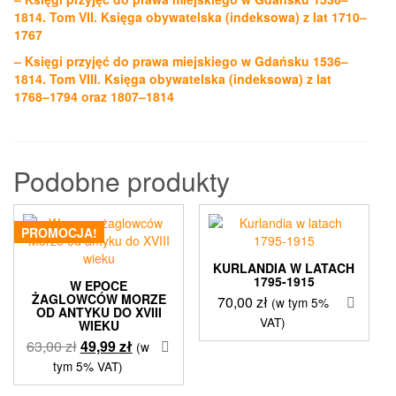
1814. Tom VII. Księga obywatelska (indeksowa) z lat 1710–
1767
– Księgi przyjęć do prawa miejskiego w Gdańsku 1536–
1814. Tom VIII. Księga obywatelska (indeksowa) z lat
1768–1794 oraz 1807–1814
Podobne produkty
PROMOCJA!
KURLANDIA W LATACH
1795-1915
W EPOCE
ŻAGLOWCÓW MORZE
70,00
zł
(w tym 5%
OD ANTYKU DO XVIII
VAT)
WIEKU
Pierwotna
Aktualna
63,00
zł
49,99
zł
(w
cena
cena
tym 5% VAT)
wynosiła:
wynosi: