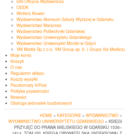
GiS Oficyna Wydawnicza
ODDK
Wolters Kluwer
Wydawnictwo Ateneum-Szkoły Wyższej w Gdańsku
Wydawnictwo Marpress
Wydawnictwo Politechniki Gdańskiej
Wydawnictwo Uniwersytetu Gdańskiego
Wydawnictwo Uniwersytet Morski w Gdyni
VM Media Sp z o.o. VM Group sp. k. ( Grupa Via Medica)
Moje konto
Koszyk
O nas
Regulamin sklepu
Koszty wysyłki
Paczkomaty InPost
Polityka prywatności
Nowości
Obsługa jednostek budżetowych
HOME
»
KATEGORIE
»
WYDAWNICTWO
»
WYDAWNICTWO UNIWERSYTETU GDAŃSKIEGO
» KSIĘGI
PRZYJĘĆ DO PRAWA MIEJSKIEGO W GDAŃSKU 1536–
1814. TOM VIII. KSIĘGA OBYWATELSKA (INDEKSOWA) Z