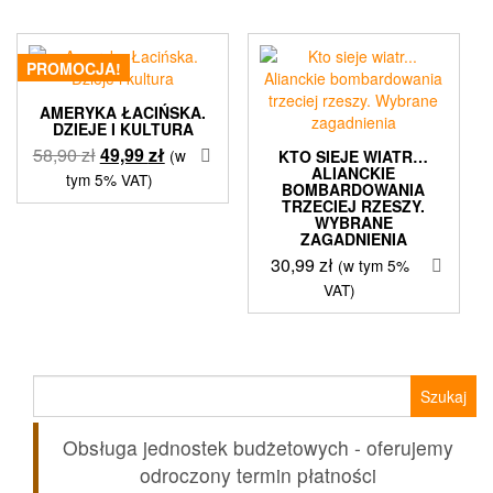
63,00 zł.
49,99 zł.
PROMOCJA!
AMERYKA ŁACIŃSKA.
DZIEJE I KULTURA
Pierwotna
Aktualna
58,90
zł
49,99
zł
(w
KTO SIEJE WIATR…
ALIANCKIE
cena
cena
tym 5% VAT)
BOMBARDOWANIA
wynosiła:
wynosi:
TRZECIEJ RZESZY.
WYBRANE
58,90 zł.
49,99 zł.
ZAGADNIENIA
30,99
zł
(w tym 5%
VAT)
Szukaj:
Obsługa jednostek budżetowych - oferujemy
odroczony termin płatności