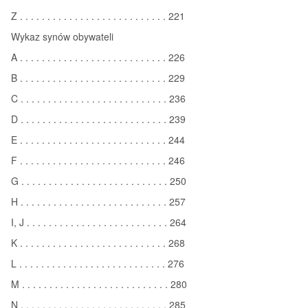
Z . . . . . . . . . . . . . . . . . . . . . . . . . . . 221
Wykaz synów obywateli
A . . . . . . . . . . . . . . . . . . . . . . . . . . . 226
B . . . . . . . . . . . . . . . . . . . . . . . . . . . 229
C . . . . . . . . . . . . . . . . . . . . . . . . . . . 236
D . . . . . . . . . . . . . . . . . . . . . . . . . . . 239
E . . . . . . . . . . . . . . . . . . . . . . . . . . . 244
F . . . . . . . . . . . . . . . . . . . . . . . . . . . 246
G . . . . . . . . . . . . . . . . . . . . . . . . . . . 250
H . . . . . . . . . . . . . . . . . . . . . . . . . . . 257
I, J . . . . . . . . . . . . . . . . . . . . . . . . . . 264
K . . . . . . . . . . . . . . . . . . . . . . . . . . . 268
L . . . . . . . . . . . . . . . . . . . . . . . . . . . 276
M . . . . . . . . . . . . . . . . . . . . . . . . . . . 280
N . . . . . . . . . . . . . . . . . . . . . . . . . . . 285