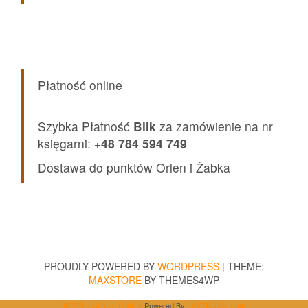
Płatność online
Szybka Płatność
Blik
za zamówienie na nr
księgarni:
+48 784 594 749
Dostawa do punktów Orlen i Żabka
PROUDLY POWERED BY
WORDPRESS
|
THEME:
MAXSTORE
BY THEMES4WP
WP2Social Auto Publish
Powered By :
XYZScripts.com