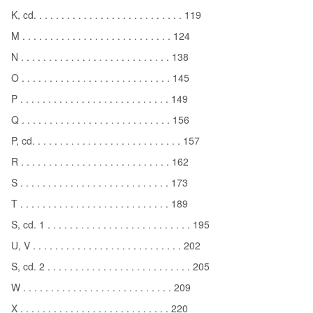
K, cd. . . . . . . . . . . . . . . . . . . . . . . . . . . 119
M . . . . . . . . . . . . . . . . . . . . . . . . . . . 124
N . . . . . . . . . . . . . . . . . . . . . . . . . . . 138
O . . . . . . . . . . . . . . . . . . . . . . . . . . . 145
P . . . . . . . . . . . . . . . . . . . . . . . . . . . 149
Q . . . . . . . . . . . . . . . . . . . . . . . . . . . 156
P, cd. . . . . . . . . . . . . . . . . . . . . . . . . . . 157
R . . . . . . . . . . . . . . . . . . . . . . . . . . . 162
S . . . . . . . . . . . . . . . . . . . . . . . . . . . 173
T . . . . . . . . . . . . . . . . . . . . . . . . . . . 189
S, cd. 1 . . . . . . . . . . . . . . . . . . . . . . . . . . 195
U, V . . . . . . . . . . . . . . . . . . . . . . . . . . . 202
S, cd. 2 . . . . . . . . . . . . . . . . . . . . . . . . . . 205
W . . . . . . . . . . . . . . . . . . . . . . . . . . . 209
X . . . . . . . . . . . . . . . . . . . . . . . . . . . 220