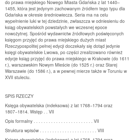
do prawa miejskiego Nowego Miasta Gdańska z lat 1440–
1455, która jest jedynym zachowanym źródłem tego typu dla
Gdańska w okresie średniowiecza. Seria ma na celu
wypełnienie luki w tej dziedzinie, zwłaszcza w odniesieniu do
ksiąg obywatelskich powstałych we wczesnej epoce
nowożytnej. Spośród wydawnictw źródłowych poświęconych
księgom przyjęć do prawa miejskiego dużych miast
Rzeczypospolitej pełnej edycji doczekały się dotąd jedynie
księgi obywatelskie Lwowa, po części zrealizowano również
edycje ksiąg przyjęć do prawa miejskiego w Krakowie (do 1611
r.), warszawskim Nowym Mieście (do 1525 r.) oraz Starej
Warszawie (do 1586 r.), a w pewnej mierze także w Toruniu w
XVII stuleciu.
SPIS RZECZY
Księga obywatelska (indeksowa) z lat 1768−1794 oraz
1807−1814. Wstęp . . VII
Opis formalny . . . . . . . . . . . . . . . . . . . . . . . . VII
Struktura wpisów . . . . . . . . . . . . . . . . . . . . . . . VIII
Księga obywatelska (indeksowa) z lat 1768−1794 oraz