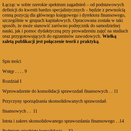
Łącząc w sobie szerokie spektrum zagadnień – od podstawowych
definicji do kwestii bardzo specjalistycznych – będzie z pewnością
cenną pozycją dla głównego księgowego i dyrektora finansowego,
szczególnie w grupach kapitałowych. Opracowana została w taki
sposób, że może stanowić zarówno podręcznik do samodzielnej
nauki, jak i pomoc dydaktyczną przy prowadzeniu zajęć na studiach
oraz przygotowujących do egzaminów zawodowych.
Wielką
zaletą publikacji jest połączenie teorii z praktyką
.
Spis treści
Wstęp . . . . 9
Rozdział I
Wprowadzenie do konsolidacji sprawozdań finansowych . . 11
Przyczyny sporządzania skonsolidowanych sprawozdań
finansowych . . 11
Istota i zakres skonsolidowanego sprawozdania finansowego . .14
Podmioty nieobjęte konsolidacją . . 32