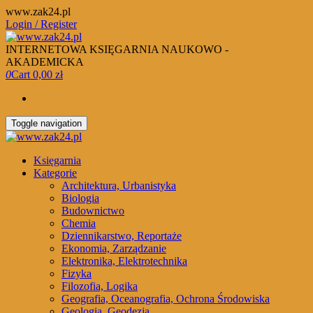
Skip
www.zak24.pl
to
Login / Register
the
content
INTERNETOWA KSIĘGARNIA NAUKOWO -
AKADEMICKA
0
Cart
0,00 zł
Toggle navigation
Księgarnia
Kategorie
Architektura, Urbanistyka
Biologia
Budownictwo
Chemia
Dziennikarstwo, Reportaże
Ekonomia, Zarządzanie
Elektronika, Elektrotechnika
Fizyka
Filozofia, Logika
Geografia, Oceanografia, Ochrona Środowiska
Geologia, Geodezja