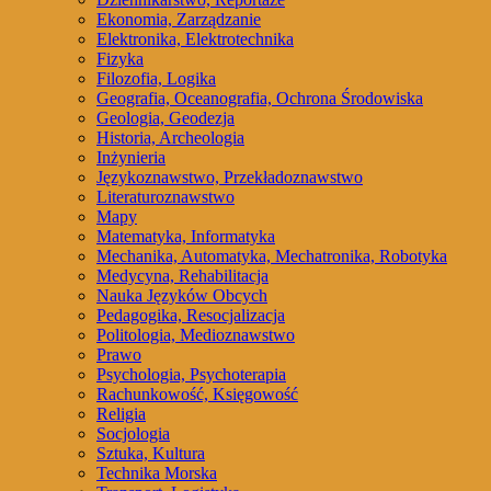
Ekonomia, Zarządzanie
Elektronika, Elektrotechnika
Fizyka
Filozofia, Logika
Geografia, Oceanografia, Ochrona Środowiska
Geologia, Geodezja
Historia, Archeologia
Inżynieria
Językoznawstwo, Przekładoznawstwo
Literaturoznawstwo
Mapy
Matematyka, Informatyka
Mechanika, Automatyka, Mechatronika, Robotyka
Medycyna, Rehabilitacja
Nauka Języków Obcych
Pedagogika, Resocjalizacja
Politologia, Medioznawstwo
Prawo
Psychologia, Psychoterapia
Rachunkowość, Księgowość
Religia
Socjologia
Sztuka, Kultura
Technika Morska