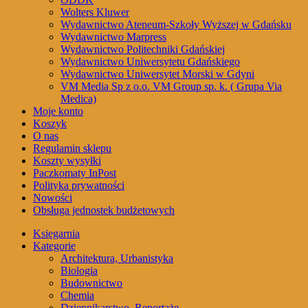
Wolters Kluwer
Wydawnictwo Ateneum-Szkoły Wyższej w Gdańsku
Wydawnictwo Marpress
Wydawnictwo Politechniki Gdańskiej
Wydawnictwo Uniwersytetu Gdańskiego
Wydawnictwo Uniwersytet Morski w Gdyni
VM Media Sp z o.o. VM Group sp. k. ( Grupa Via
Medica)
Moje konto
Koszyk
O nas
Regulamin sklepu
Koszty wysyłki
Paczkomaty InPost
Polityka prywatności
Nowości
Obsługa jednostek budżetowych
Księgarnia
Kategorie
Architektura, Urbanistyka
Biologia
Budownictwo
Chemia
Dziennikarstwo, Reportaże