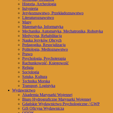
Historia, Archeologia
Inżynieria
Językoznawstwo, Przekładoznawstwo
Literaturoznawstwo
Mapy
Matematyka, Informatyka
Mechanika, Automatyka, Mechatronika, Robotyka
Medycyna, Rehabilitacja
Nauka Języków Obcych
Pedagogika, Resocjalizacja
Politologia, Medioznawstwo
Prawo
Psychologia, Psychoterapia
Rachunkowość, Księgowość
Religia
Socjologia
Sztuka, Kultura
Technika Morska
Transport, Logistyka
Wydawnictwo
Akademia Marynarki Wojennej
Biuro Hydrograficzne Marynarki Wojennej
Gdańskie Wydawnictwo Psychologiczne / GWP
GiS Oficyna Wydawnicza
ODDK