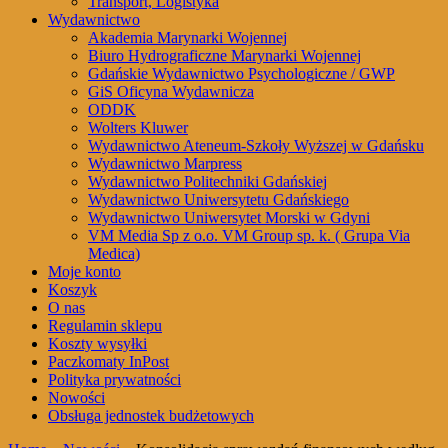
Transport, Logistyka
Wydawnictwo
Akademia Marynarki Wojennej
Biuro Hydrograficzne Marynarki Wojennej
Gdańskie Wydawnictwo Psychologiczne / GWP
GiS Oficyna Wydawnicza
ODDK
Wolters Kluwer
Wydawnictwo Ateneum-Szkoły Wyższej w Gdańsku
Wydawnictwo Marpress
Wydawnictwo Politechniki Gdańskiej
Wydawnictwo Uniwersytetu Gdańskiego
Wydawnictwo Uniwersytet Morski w Gdyni
VM Media Sp z o.o. VM Group sp. k. ( Grupa Via
Medica)
Moje konto
Koszyk
O nas
Regulamin sklepu
Koszty wysyłki
Paczkomaty InPost
Polityka prywatności
Nowości
Obsługa jednostek budżetowych