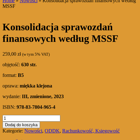
Home
»
Nowości
» Konsolidacja sprawozdań finansowych według
MSSF
Konsolidacja sprawozdań
finansowych według MSSF
259,00
zł
(w tym 5% VAT)
objętość:
630 str.
format:
B5
oprawa:
miękka klejona
wydanie:
III, zmienione, 2023
ISBN:
978-83-7804-965-4
ilość
Konsolidacja
Dodaj do koszyka
sprawozdań
Kategorie:
Nowości
,
ODDK
,
Rachunkowość, Księgowość
finansowych
według