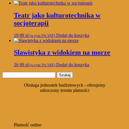
Teatr jako kulturotechnika w
socjoterapii
19,99
zł
Dodaj do koszyka
(w tym 5% VAT)
Slawistyka z widokiem na morze
26,99
zł
Dodaj do koszyka
(w tym 5% VAT)
Szukaj:
Obsługa jednostek budżetowych - oferujemy
odroczony termin płatności
Płatność online