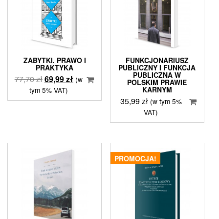
ZABYTKI. PRAWO I
FUNKCJONARIUSZ
PRAKTYKA
PUBLICZNY I FUNKCJA
PUBLICZNA W
Pierwotna
Aktualna
77,70
zł
69,99
zł
(w
POLSKIM PRAWIE
cena
cena
KARNYM
tym 5% VAT)
wynosiła:
wynosi:
35,99
zł
(w tym 5%
77,70 zł.
69,99 zł.
VAT)
PROMOCJA!