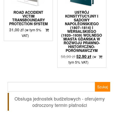
ROAD ACCIDENT
USTRÓJ
VICTIM
KONSTYTUCYJNY I
TRANSBOUNDARY
SĄDOWY
PROTECTION SYSTEM
NAPOLEOŃSKIEGO
(1807–1814) I
31,00
zł
(w tym 5%
WERSALSKIEGO
(1920–1939) WOLNEGO
VAT)
MIASTA GDAŃSKA W
ROZWOJU PRAWNO-
HISTORYCZNO-
PORÓWNAWCZYM
Pierwotna
Aktualna
58,90
zł
52,90
zł
(w
cena
cena
tym 5% VAT)
wynosiła:
wynosi:
58,90 zł.
52,90 zł.
Szukaj:
Obsługa jednostek budżetowych - oferujemy
odroczony termin płatności