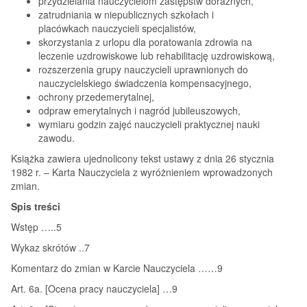
przydzielania nauczycielom zastępstw doraźnych,
zatrudniania w niepublicznych szkołach i
placówkach nauczycieli specjalistów,
skorzystania z urlopu dla poratowania zdrowia na
leczenie uzdrowiskowe lub rehabilitację uzdrowiskową,
rozszerzenia grupy nauczycieli uprawnionych do
nauczycielskiego świadczenia kompensacyjnego,
ochrony przedemerytalnej,
odpraw emerytalnych i nagród jubileuszowych,
wymiaru godzin zajęć nauczycieli praktycznej nauki
zawodu.
Książka zawiera ujednolicony tekst ustawy z dnia 26 stycznia
1982 r. – Karta Nauczyciela z wyróżnieniem wprowadzonych
zmian.
Spis treści
Wstęp …..5
Wykaz skrótów ..7
Komentarz do zmian w Karcie Nauczyciela ……9
Art. 6a. [Ocena pracy nauczyciela] …9