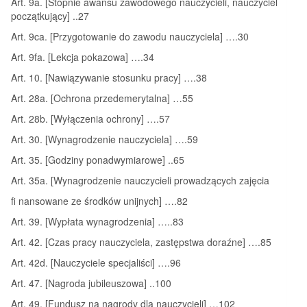
Art. 9a. [Stopnie awansu zawodowego nauczycieli, nauczyciel
początkujący] ..27
Art. 9ca. [Przygotowanie do zawodu nauczyciela] ….30
Art. 9fa. [Lekcja pokazowa] ….34
Art. 10. [Nawiązywanie stosunku pracy] ….38
Art. 28a. [Ochrona przedemerytalna] …55
Art. 28b. [Wyłączenia ochrony] ….57
Art. 30. [Wynagrodzenie nauczyciela] ….59
Art. 35. [Godziny ponadwymiarowe] ..65
Art. 35a. [Wynagrodzenie nauczycieli prowadzących zajęcia
fi nansowane ze środków unijnych] ….82
Art. 39. [Wypłata wynagrodzenia] …..83
Art. 42. [Czas pracy nauczyciela, zastępstwa doraźne] ….85
Art. 42d. [Nauczyciele specjaliści] ….96
Art. 47. [Nagroda jubileuszowa] ..100
Art. 49. [Fundusz na nagrody dla nauczycieli] …102