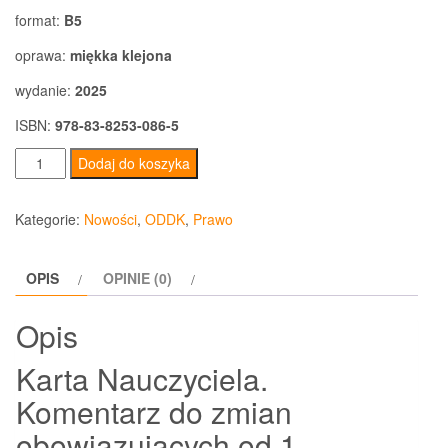
format:
B5
oprawa:
miękka klejona
wydanie:
2025
ISBN:
978-83-8253-086-5
ilość
Dodaj do koszyka
Karta
Nauczyciela
Kategorie:
Nowości
,
ODDK
,
Prawo
Komentarz
do
OPIS
OPINIE (0)
zmian
obowiązujących
Opis
od
1
Karta Nauczyciela.
września
Komentarz do zmian
2025
obowiązujących od 1
roku