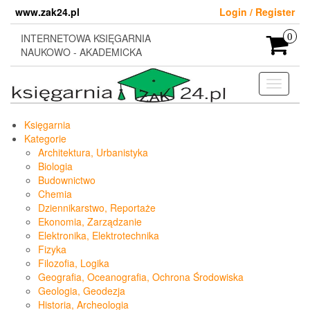
Skip
www.zak24.pl
Login / Register
to
the
INTERNETOWA KSIĘGARNIA
0
content
NAUKOWO - AKADEMICKA
Toggle
navigati
Księgarnia
Kategorie
Architektura, Urbanistyka
Biologia
Budownictwo
Chemia
Dziennikarstwo, Reportaże
Ekonomia, Zarządzanie
Elektronika, Elektrotechnika
Fizyka
Filozofia, Logika
Geografia, Oceanografia, Ochrona Środowiska
Geologia, Geodezja
Historia, Archeologia