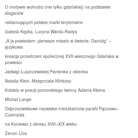
O motywie wolności (nie tylko gdańskiej) na podstawie
sloganów
reklamujących polskie marki terytorialne
Izabela Kępka, Lucyna Warda‑Radys
„A ja powiedam: pierwsze miasto w świecie, Dantzig” –
językowa
kreacja przestrzeni społecznej XVII‑wiecznego Gdańska w
powieści
Jadwigi Łuszczewskiej Panienka z okienka
Natalia Klein, Małgorzata Klinkosz
Kobiety w poezji pomorskiego twórcy Adama Kleina
Michał Lange
Odprzezwiskowe nazwiska mieszkańców parafii Pączewo–
Czarnylas
na Kociewiu z okresu XVII–XIX wieku
Zenon Lica