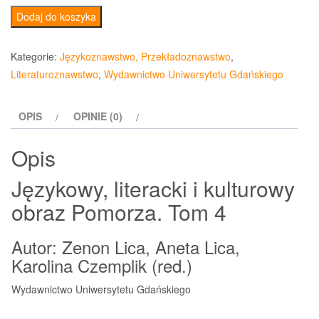
ilość
Dodaj do koszyka
Językowy,
literacki
Kategorie:
Językoznawstwo, Przekładoznawstwo
,
i
Literaturoznawstwo
,
Wydawnictwo Uniwersytetu Gdańskiego
kulturowy
obraz
OPIS
OPINIE (0)
Pomorza.
Tom
Opis
4
Językowy, literacki i kulturowy
obraz Pomorza. Tom 4
Autor: Zenon Lica, Aneta Lica,
Karolina Czemplik (red.)
Wydawnictwo Uniwersytetu Gdańskiego