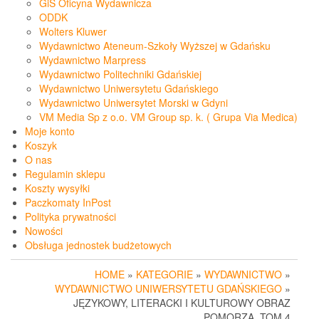
GiS Oficyna Wydawnicza
ODDK
Wolters Kluwer
Wydawnictwo Ateneum-Szkoły Wyższej w Gdańsku
Wydawnictwo Marpress
Wydawnictwo Politechniki Gdańskiej
Wydawnictwo Uniwersytetu Gdańskiego
Wydawnictwo Uniwersytet Morski w Gdyni
VM Media Sp z o.o. VM Group sp. k. ( Grupa Via Medica)
Moje konto
Koszyk
O nas
Regulamin sklepu
Koszty wysyłki
Paczkomaty InPost
Polityka prywatności
Nowości
Obsługa jednostek budżetowych
HOME
»
KATEGORIE
»
WYDAWNICTWO
»
WYDAWNICTWO UNIWERSYTETU GDAŃSKIEGO
»
JĘZYKOWY, LITERACKI I KULTUROWY OBRAZ
POMORZA. TOM 4