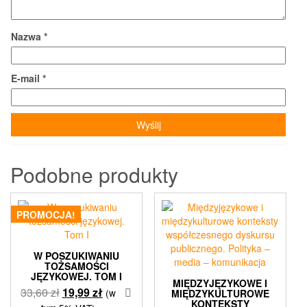
Nazwa
*
E-mail
*
Podobne produkty
PROMOCJA!
W POSZUKIWANIU
TOŻSAMOŚCI
JĘZYKOWEJ. TOM I
MIĘDZYJĘZYKOWE I
Pierwotna
Aktualna
33,60
zł
19,99
zł
(w
MIĘDZYKULTUROWE
KONTEKSTY
cena
cena