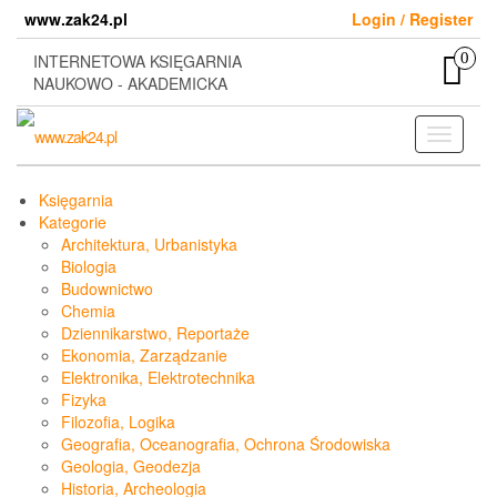
Skip
www.zak24.pl
Login / Register
to
the
0
INTERNETOWA KSIĘGARNIA
content
NAUKOWO - AKADEMICKA
Toggle
navigati
Księgarnia
Kategorie
Architektura, Urbanistyka
Biologia
Budownictwo
Chemia
Dziennikarstwo, Reportaże
Ekonomia, Zarządzanie
Elektronika, Elektrotechnika
Fizyka
Filozofia, Logika
Geografia, Oceanografia, Ochrona Środowiska
Geologia, Geodezja
Historia, Archeologia