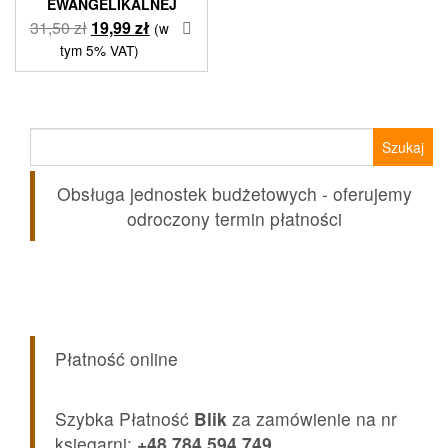
EWANGELIKALNEJ
Pierwotna
Aktualna
31,50
zł
19,99
zł
(w
cena
cena
tym 5% VAT)
wynosiła:
wynosi:
31,50 zł.
19,99 zł.
Szukaj:
Obsługa jednostek budżetowych - oferujemy
odroczony termin płatności
Płatność online
Szybka Płatność
Blik
za zamówienie na nr
księgarni:
+48 784 594 749