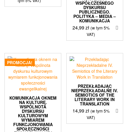
tym 5% VAT)
WSPÓŁCZESNEGO
wynosiła:
wynosi:
DYSKURSU
PUBLICZNEGO.
33,60 zł.
19,99 zł.
POLITYKA – MEDIA –
KOMUNIKACJA
24,99
zł
(w tym 5%
VAT)
PROMOCJA!
PRZEKŁADAJĄC
NIEPRZEKŁADALNE IV.
SEMIOTICS OF THE
KOMUNIKACJA OKNEM
LITERARY WORK IN
NA KULTURĘ.
TRANSLATION
WSPÓLNOTA
14,99
zł
(w tym 5%
DYSKURSU
KULTUROWYM
VAT)
WYMIAREM
FUNKCJONOWANIA
SPOŁECZNOŚCI