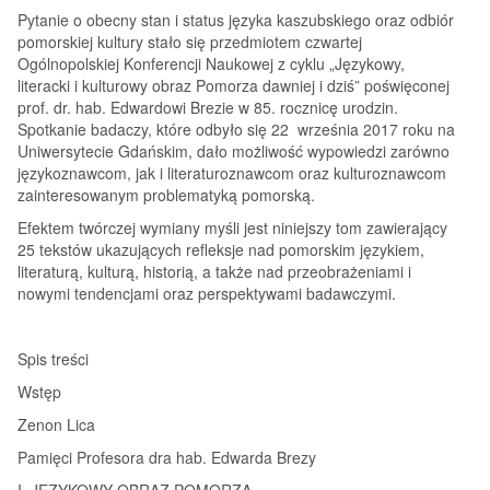
Pytanie o obecny stan i status języka kaszubskiego oraz odbiór
pomorskiej kultury stało się przedmiotem czwartej
Ogólnopolskiej Konferencji Naukowej z cyklu „Językowy,
literacki i kulturowy obraz Pomorza dawniej i dziś” poświęconej
prof. dr. hab. Edwardowi Brezie w 85. rocznicę urodzin.
Spotkanie badaczy, które odbyło się 22 września 2017 roku na
Uniwersytecie Gdańskim, dało możliwość wypowiedzi zarówno
językoznawcom, jak i literaturoznawcom oraz kulturoznawcom
zainteresowanym problematyką pomorską.
Efektem twórczej wymiany myśli jest niniejszy tom zawierający
25 tekstów ukazujących refleksje nad pomorskim językiem,
literaturą, kulturą, historią, a także nad przeobrażeniami i
nowymi tendencjami oraz perspektywami badawczymi.
Spis treści
Wstęp
Zenon Lica
Pamięci Profesora dra hab. Edwarda Brezy
I. JĘZYKOWY OBRAZ POMORZA