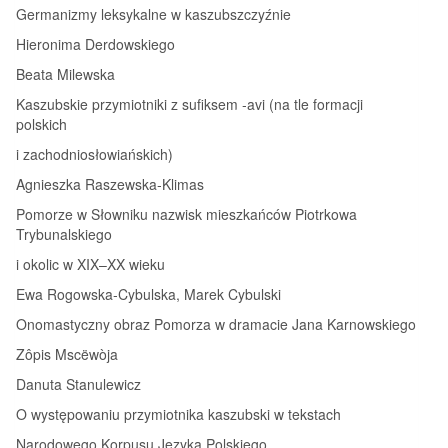
Germanizmy leksykalne w kaszubszczyźnie
Hieronima Derdowskiego
Beata Milewska
Kaszubskie przymiotniki z sufiksem ‑avi (na tle formacji
polskich
i zachodniosłowiańskich)
Agnieszka Raszewska‑Klimas
Pomorze w Słowniku nazwisk mieszkańców Piotrkowa
Trybunalskiego
i okolic w XIX–XX wieku
Ewa Rogowska‑Cybulska, Marek Cybulski
Onomastyczny obraz Pomorza w dramacie Jana Karnowskiego
Zôpis Mscëwòja
Danuta Stanulewicz
O występowaniu przymiotnika kaszubski w tekstach
Narodowego Korpusu Języka Polskiego