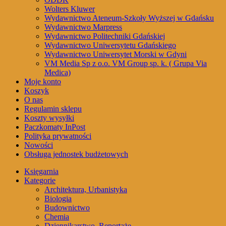
Wolters Kluwer
Wydawnictwo Ateneum-Szkoły Wyższej w Gdańsku
Wydawnictwo Marpress
Wydawnictwo Politechniki Gdańskiej
Wydawnictwo Uniwersytetu Gdańskiego
Wydawnictwo Uniwersytet Morski w Gdyni
VM Media Sp z o.o. VM Group sp. k. ( Grupa Via
Medica)
Moje konto
Koszyk
O nas
Regulamin sklepu
Koszty wysyłki
Paczkomaty InPost
Polityka prywatności
Nowości
Obsługa jednostek budżetowych
Księgarnia
Kategorie
Architektura, Urbanistyka
Biologia
Budownictwo
Chemia
Dziennikarstwo, Reportaże