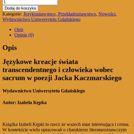
ilość
Językowe
Dodaj do koszyka
kreacje
Kategorie:
Językoznawstwo, Przekładoznawstwo
,
Nowości
,
świata
Wydawnictwo Uniwersytetu Gdańskiego
transcendentnego
i
Opis
człowieka
Opinie (0)
wobec
sacrum
Opis
w
poezji
Językowe kreacje świata
Jacka
Kaczmarskiego
transcendentnego i człowieka wobec
sacrum w poezji Jacka Kaczmarskiego
Wydawnictwo Uniwersytetu Gdańskiego
Autor: Izabela Kępka
Książka Izabeli Kępki to rzecz ze wszech miar interesująca i cenna.
W kontekście wielu opracowań o charakterze literaturoznawczym