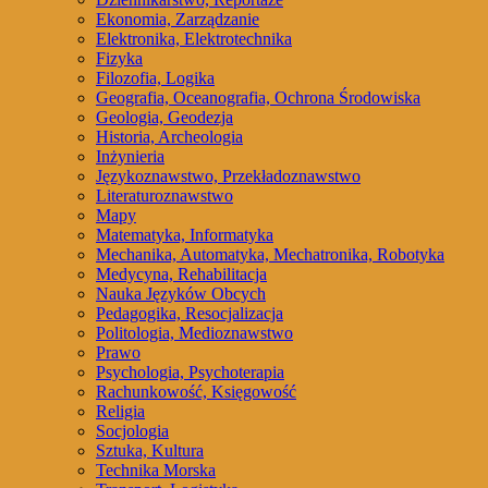
Ekonomia, Zarządzanie
Elektronika, Elektrotechnika
Fizyka
Filozofia, Logika
Geografia, Oceanografia, Ochrona Środowiska
Geologia, Geodezja
Historia, Archeologia
Inżynieria
Językoznawstwo, Przekładoznawstwo
Literaturoznawstwo
Mapy
Matematyka, Informatyka
Mechanika, Automatyka, Mechatronika, Robotyka
Medycyna, Rehabilitacja
Nauka Języków Obcych
Pedagogika, Resocjalizacja
Politologia, Medioznawstwo
Prawo
Psychologia, Psychoterapia
Rachunkowość, Księgowość
Religia
Socjologia
Sztuka, Kultura
Technika Morska