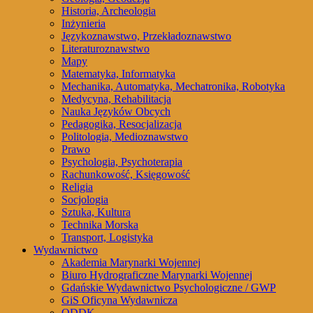
Historia, Archeologia
Inżynieria
Językoznawstwo, Przekładoznawstwo
Literaturoznawstwo
Mapy
Matematyka, Informatyka
Mechanika, Automatyka, Mechatronika, Robotyka
Medycyna, Rehabilitacja
Nauka Języków Obcych
Pedagogika, Resocjalizacja
Politologia, Medioznawstwo
Prawo
Psychologia, Psychoterapia
Rachunkowość, Księgowość
Religia
Socjologia
Sztuka, Kultura
Technika Morska
Transport, Logistyka
Wydawnictwo
Akademia Marynarki Wojennej
Biuro Hydrograficzne Marynarki Wojennej
Gdańskie Wydawnictwo Psychologiczne / GWP
GiS Oficyna Wydawnicza
ODDK