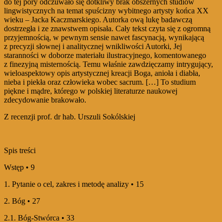
do tej pory odczuwało się dotkliwy brak obszernych studiów
lingwistycznych na temat spuścizny wybitnego artysty końca XX
wieku – Jacka Kaczmarskiego. Autorka ową lukę badawczą
dostrzegła i ze znawstwem opisała. Cały tekst czyta się z ogromną
przyjemnością, w pewnym sensie nawet fascynacją, wynikającą
z precyzji słownej i analitycznej wnikliwości Autorki, Jej
staranności w doborze materiału ilustracyjnego, komentowanego
z finezyjną misternością. Temu właśnie zawdzięczamy intrygujący,
wieloaspektowy opis artystycznej kreacji Boga, anioła i diabła,
nieba i piekła oraz człowieka wobec sacrum. […] To studium
piękne i mądre, którego w polskiej literaturze naukowej
zdecydowanie brakowało.
Z recenzji prof. dr hab. Urszuli Sokólskiej
Spis treści
Wstęp • 9
1. Pytanie o cel, zakres i metodę analizy • 15
2. Bóg • 27
2.1. Bóg-Stwórca • 33