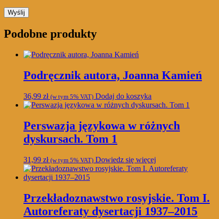
Podobne produkty
Podręcznik autora, Joanna Kamień
36,99
zł
Dodaj do koszyka
(w tym 5% VAT)
Perswazja językowa w różnych
dyskursach. Tom 1
31,99
zł
Dowiedz się więcej
(w tym 5% VAT)
Przekładoznawstwo rosyjskie. Tom I.
Autoreferaty dysertacji 1937–2015