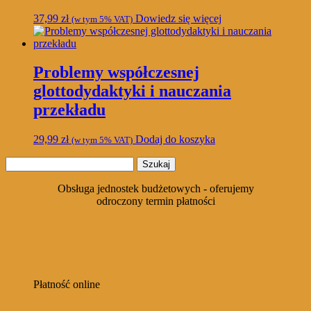
37,99
zł
Dowiedz się więcej
(w tym 5% VAT)
Problemy współczesnej
glottodydaktyki i nauczania
przekładu
29,99
zł
Dodaj do koszyka
(w tym 5% VAT)
Szukaj:
Obsługa jednostek budżetowych - oferujemy
odroczony termin płatności
Płatność online