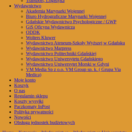
Transport, Logistyka
Wydawnictwo
Akademia Marynarki Wojennej
Biuro Hydrograficzne Marynarki Wojennej
Gdańskie Wydawnictwo Psychologiczne / GWP
GiS Oficyna Wydawnicza
ODDK
Wolters Kluwer
Wydawnictwo Ateneum-Szkoły Wyższej w Gdańsku
Wydawnictwo Marpress
Wydawnictwo Politechniki Gdańskiej
Wydawnictwo Uniwersytetu Gdańskiego
Wydawnictwo Uniwersytet Morski w Gdyni
VM Media Sp z o.o. VM Group sp. k. ( Grupa Via
Medica)
Moje konto
Koszyk
O nas
Regulamin sklepu
Koszty wysyłki
Paczkomaty InPost
Polityka prywatności
Nowości
Obsługa jednostek budżetowych