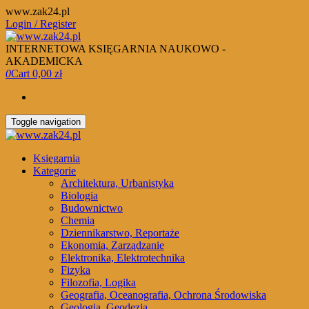
Skip
www.zak24.pl
to
Login / Register
the
content
INTERNETOWA KSIĘGARNIA NAUKOWO -
AKADEMICKA
0
Cart
0,00 zł
Toggle navigation
Księgarnia
Kategorie
Architektura, Urbanistyka
Biologia
Budownictwo
Chemia
Dziennikarstwo, Reportaże
Ekonomia, Zarządzanie
Elektronika, Elektrotechnika
Fizyka
Filozofia, Logika
Geografia, Oceanografia, Ochrona Środowiska
Geologia, Geodezja