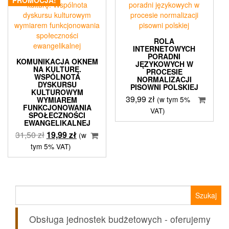
ROLA
INTERNETOWYCH
PORADNI
KOMUNIKACJA OKNEM
JĘZYKOWYCH W
NA KULTURĘ.
PROCESIE
WSPÓLNOTA
NORMALIZACJI
DYSKURSU
PISOWNI POLSKIEJ
KULTUROWYM
39,99
zł
(w tym 5%
WYMIAREM
FUNKCJONOWANIA
VAT)
SPOŁECZNOŚCI
EWANGELIKALNEJ
Pierwotna
Aktualna
31,50
zł
19,99
zł
(w
cena
cena
tym 5% VAT)
wynosiła:
wynosi:
31,50 zł.
19,99 zł.
Szukaj:
Obsługa jednostek budżetowych - oferujemy