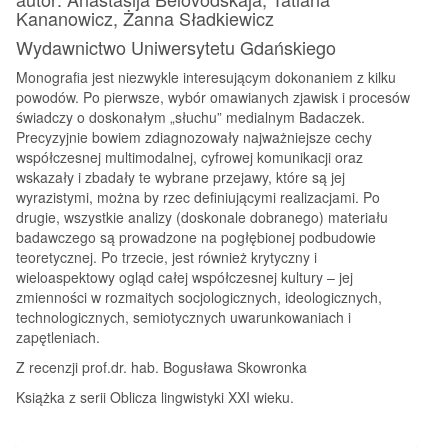
Kananowicz, Żanna Sładkiewicz
Wydawnictwo Uniwersytetu Gdańskiego
Monografia jest niezwykle interesującym dokonaniem z kilku
powodów. Po pierwsze, wybór omawianych zjawisk i procesów
świadczy o doskonałym „słuchu” medialnym Badaczek.
Precyzyjnie bowiem zdiagnozowały najważniejsze cechy
współczesnej multimodalnej, cyfrowej komunikacji oraz
wskazały i zbadały te wybrane przejawy, które są jej
wyrazistymi, można by rzec definiującymi realizacjami. Po
drugie, wszystkie analizy (doskonale dobranego) materiału
badawczego są prowadzone na pogłębionej podbudowie
teoretycznej. Po trzecie, jest również krytyczny i
wieloaspektowy ogląd całej współczesnej kultury – jej
zmienności w rozmaitych socjologicznych, ideologicznych,
technologicznych, semiotycznych uwarunkowaniach i
zapętleniach.
Z recenzji prof.dr. hab. Bogusława Skowronka
Książka z serii Oblicza lingwistyki XXI wieku.