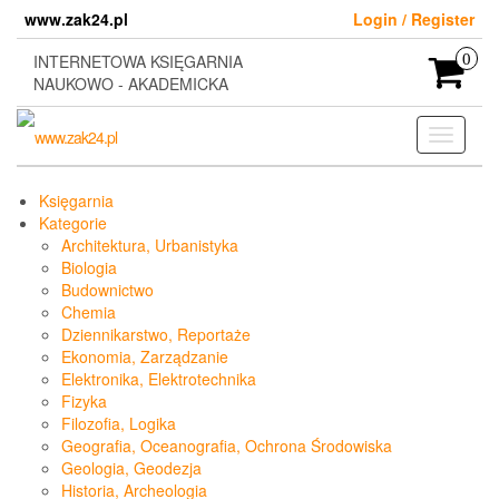
Skip
www.zak24.pl
Login / Register
to
the
INTERNETOWA KSIĘGARNIA
0
content
NAUKOWO - AKADEMICKA
Toggle
navigati
Księgarnia
Kategorie
Architektura, Urbanistyka
Biologia
Budownictwo
Chemia
Dziennikarstwo, Reportaże
Ekonomia, Zarządzanie
Elektronika, Elektrotechnika
Fizyka
Filozofia, Logika
Geografia, Oceanografia, Ochrona Środowiska
Geologia, Geodezja
Historia, Archeologia