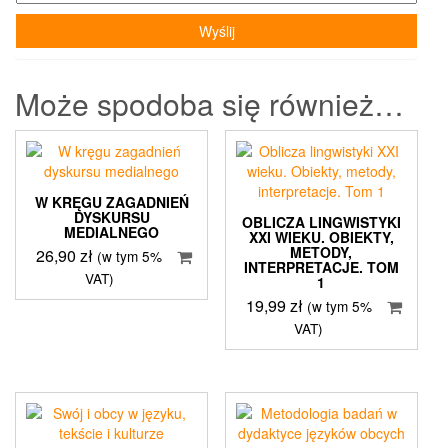
Może spodoba się również…
W KRĘGU ZAGADNIEŃ
DYSKURSU
OBLICZA LINGWISTYKI
MEDIALNEGO
XXI WIEKU. OBIEKTY,
METODY,
26,90
zł
(w tym 5%
INTERPRETACJE. TOM
VAT)
1
19,99
zł
(w tym 5%
VAT)