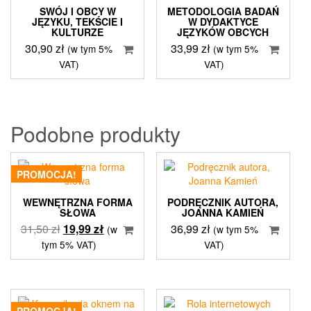
SWÓJ I OBCY W
METODOLOGIA BADAŃ
JĘZYKU, TEKŚCIE I
W DYDAKTYCE
KULTURZE
JĘZYKÓW OBCYCH
30,90
zł
33,99
zł
(w tym 5%
(w tym 5%
VAT)
VAT)
Podobne produkty
PROMOCJA!
WEWNĘTRZNA FORMA
PODRĘCZNIK AUTORA,
SŁOWA
JOANNA KAMIEŃ
Pierwotna
Aktualna
31,50
zł
19,99
zł
36,99
zł
(w
(w tym 5%
cena
cena
tym 5% VAT)
VAT)
wynosiła:
wynosi:
31,50 zł.
19,99 zł.
PROMOCJA!