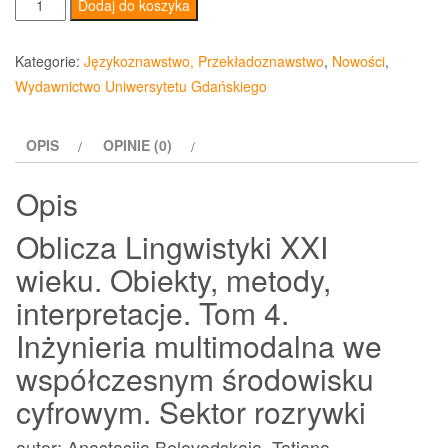
ilość
Dodaj do koszyka
Inżynieria
multimodalna
Kategorie:
Językoznawstwo, Przekładoznawstwo
,
Nowości
,
we
Wydawnictwo Uniwersytetu Gdańskiego
współczesnym
środowisku
OPIS
OPINIE (0)
cyfrowym
Sektor
Opis
rozrywki
Oblicza Lingwistyki XXI
wieku. Obiekty, metody,
interpretacje. Tom 4.
Inżynieria multimodalna we
współczesnym środowisku
cyfrowym. Sektor rozrywki
autor: Anastasija Belovodskaja, Tatiana