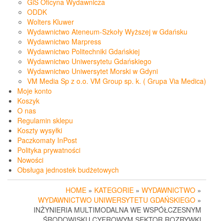
GiS Oficyna Wydawnicza
ODDK
Wolters Kluwer
Wydawnictwo Ateneum-Szkoły Wyższej w Gdańsku
Wydawnictwo Marpress
Wydawnictwo Politechniki Gdańskiej
Wydawnictwo Uniwersytetu Gdańskiego
Wydawnictwo Uniwersytet Morski w Gdyni
VM Media Sp z o.o. VM Group sp. k. ( Grupa Via Medica)
Moje konto
Koszyk
O nas
Regulamin sklepu
Koszty wysyłki
Paczkomaty InPost
Polityka prywatności
Nowości
Obsługa jednostek budżetowych
HOME
»
KATEGORIE
»
WYDAWNICTWO
»
WYDAWNICTWO UNIWERSYTETU GDAŃSKIEGO
»
INŻYNIERIA MULTIMODALNA WE WSPÓŁCZESNYM
ŚRODOWISKU CYFROWYM SEKTOR ROZRYWKI