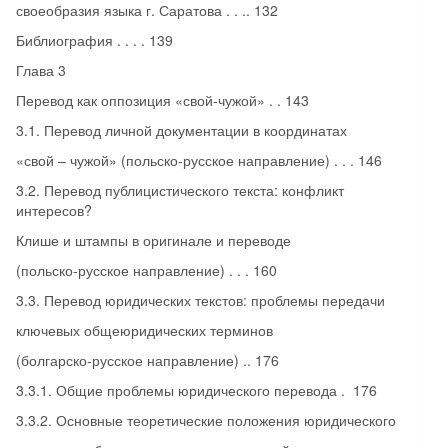
своеобразия языка г. Саратова . . .. 132
Библиография . . . . 139
Глава 3
Перевод как оппозиция «свой-чужой» . . 143
3.1. Перевод личной документации в координатах
«свой – чужой» (польско-русское направление) . . . 146
3.2. Перевод публицистического текста: конфликт
интересов?
Клише и штампы в оригинале и переводе
(польско-русское направление) . . . 160
3.3. Перевод юридических текстов: проблемы передачи
ключевых общеюридических терминов
(болгарско-русское направление) .. 176
3.3.1. Общие проблемы юридического перевода . 176
3.3.2. Основные теоретические положения юридического