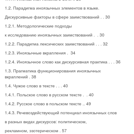
1.2. Парадигма иноязычных элементов в языке.
Дискурсивные факторы в сфере заимствований . . 30
1.2.1. Методологические подходы
к исследованию иноязычных заимствований . . 30
1.2.2. Парадигма лексических заимствований . . . 32
1.2.3. Иноязычные вкрапления . 34
1.2.4. Иноязычное слово как дискурсивная практика . . . 36
1.3. Прагматика функционирования иноязычных
вкраплений . 38
1.4. Чужое слово в тексте . . . 40
1.4.1. Польское слово в русском тексте . . 40
1.4.2. Русское слово в польском тексте .. 49
1.4.3. Речевоздействующий потенциал иноязычных слов
в разных видах дискурсов: политическом,
рекламном, эзотерическом . 57