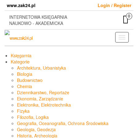
Skip
www.zak24.pl
Login / Register
to
the
0
INTERNETOWA KSIĘGARNIA
content
NAUKOWO - AKADEMICKA
Toggle
navigati
Księgarnia
Kategorie
Architektura, Urbanistyka
Biologia
Budownictwo
Chemia
Dziennikarstwo, Reportaże
Ekonomia, Zarządzanie
Elektronika, Elektrotechnika
Fizyka
Filozofia, Logika
Geografia, Oceanografia, Ochrona Środowiska
Geologia, Geodezja
Historia, Archeologia