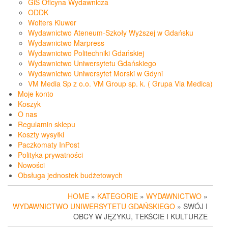
GiS Oficyna Wydawnicza
ODDK
Wolters Kluwer
Wydawnictwo Ateneum-Szkoły Wyższej w Gdańsku
Wydawnictwo Marpress
Wydawnictwo Politechniki Gdańskiej
Wydawnictwo Uniwersytetu Gdańskiego
Wydawnictwo Uniwersytet Morski w Gdyni
VM Media Sp z o.o. VM Group sp. k. ( Grupa Via Medica)
Moje konto
Koszyk
O nas
Regulamin sklepu
Koszty wysyłki
Paczkomaty InPost
Polityka prywatności
Nowości
Obsługa jednostek budżetowych
HOME
»
KATEGORIE
»
WYDAWNICTWO
»
WYDAWNICTWO UNIWERSYTETU GDAŃSKIEGO
» SWÓJ I
OBCY W JĘZYKU, TEKŚCIE I KULTURZE