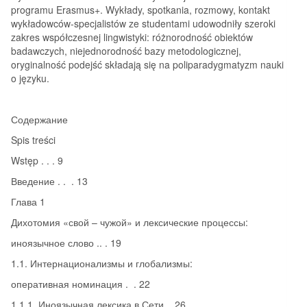
programu Erasmus+. Wykłady, spotkania, rozmowy, kontakt
wykładowców-specjalistów ze studentami udowodniły szeroki
zakres współczesnej lingwistyki: różnorodność obiektów
badawczych, niejednorodność bazy metodologicznej,
oryginalność podejść składają się na poliparadygmatyzm nauki
o języku.
Содержание
Spis treści
Wstęp . . . 9
Введение . . . 13
Глава 1
Дихотомия «свой – чужой» и лексические процессы:
иноязычное слово .. . 19
1.1. Интернационализмы и глобализмы:
оперативная номинация . . 22
1.1.1. Иноязычная лексика в Сети .. 26