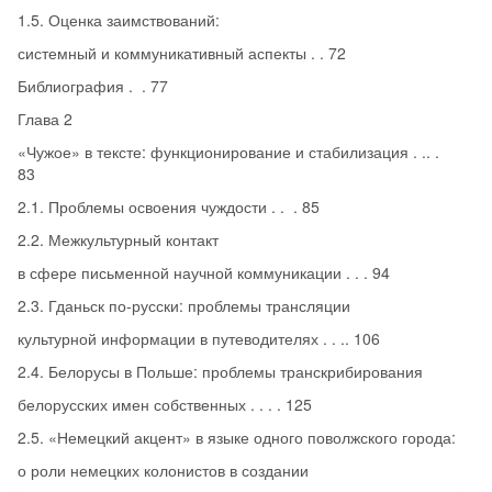
1.5. Оценка заимствований:
системный и коммуникативный аспекты . . 72
Библиография . . 77
Глава 2
«Чужое» в тексте: функционирование и стабилизация . .. .
83
2.1. Проблемы освоения чуждости . . . 85
2.2. Межкультурный контакт
в сфере письменной научной коммуникации . . . 94
2.3. Гданьск по-русски: проблемы трансляции
культурной информации в путеводителях . . .. 106
2.4. Белорусы в Польше: проблемы транскрибирования
белорусских имен собственных . . . . 125
2.5. «Немецкий акцент» в языке одного поволжского города:
о роли немецких колонистов в создании