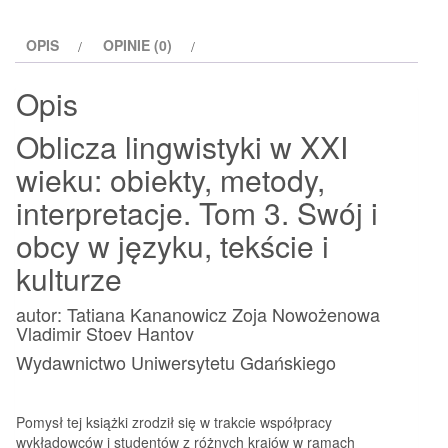
w
języku,
OPIS
OPINIE (0)
tekście
i
Opis
kulturze
Oblicza lingwistyki w XXI
wieku: obiekty, metody,
interpretacje. Tom 3. Swój i
obcy w języku, tekście i
kulturze
autor: Tatiana Kananowicz Zoja Nowożenowa
Vladimir Stoev Hantov
Wydawnictwo Uniwersytetu Gdańskiego
Pomysł tej książki zrodził się w trakcie współpracy
wykładowców i studentów z różnych krajów w ramach