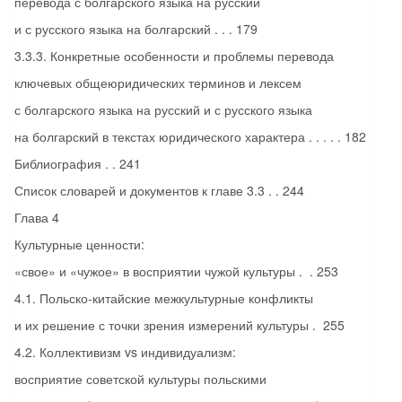
перевода с болгарского языка на русский
и с русского языка на болгарский . . . 179
3.3.3. Конкретные особенности и проблемы перевода
ключевых общеюридических терминов и лексем
с болгарского языка на русский и с русского языка
на болгарский в текстах юридического характера . . . . . 182
Библиография . . 241
Список словарей и документов к главе 3.3 . . 244
Глава 4
Культурные ценности:
«свое» и «чужое» в восприятии чужой культуры . . 253
4.1. Польско-китайские межкультурные конфликты
и их решение с точки зрения измерений культуры . 255
4.2. Коллективизм vs индивидуализм:
восприятие советской культуры польскими