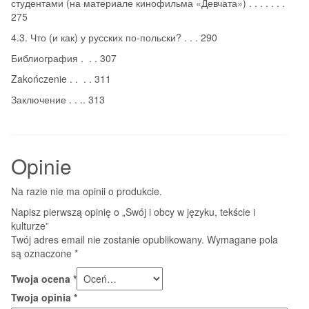
студентами (на материале кинофильма «Девчата») . . . . . . .
275
4.3. Что (и как) у русских по-польски? . . . 290
Библиография . . . 307
Zakończenie . . . . 311
Заключение . . .. 313
Opinie
Na razie nie ma opinii o produkcie.
Napisz pierwszą opinię o „Swój i obcy w języku, tekście i
kulturze”
Twój adres email nie zostanie opublikowany.
Wymagane pola
są oznaczone
*
Twoja ocena
*
Twoja opinia
*