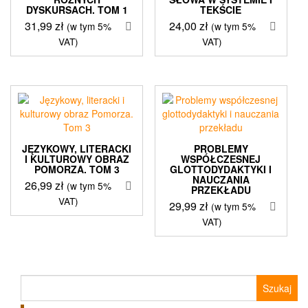
DYSKURSACH. TOM 1
TEKŚCIE
31,99
zł
24,00
zł
(w tym 5%
(w tym 5%
VAT)
VAT)
JĘZYKOWY, LITERACKI
PROBLEMY
I KULTUROWY OBRAZ
WSPÓŁCZESNEJ
POMORZA. TOM 3
GLOTTODYDAKTYKI I
NAUCZANIA
26,99
zł
(w tym 5%
PRZEKŁADU
VAT)
29,99
zł
(w tym 5%
VAT)
Szukaj: