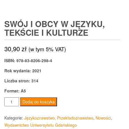
SWÓJ I OBCY W JĘZYKU,
TEKŚCIE I KULTURZE
30,90
zł
(w tym 5% VAT)
ISBN: 978-83-8206-298-4
Rok wydania: 2021
Liczba stron: 314
Format: A5
ilość
Dodaj do koszyka
Swój
i
Kategorie:
Językoznawstwo, Przekładoznawstwo
,
Nowości
,
obcy
Wydawnictwo Uniwersytetu Gdańskiego