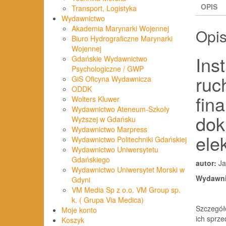
OPIS
Transport, Logistyka
Wydawnictwo
Akademia Marynarki Wojennej
Opi
Biuro Hydrograficzne Marynarki
Wojennej
Ins
Gdańskie Wydawnictwo
Psychologiczne / GWP
ruc
GiS Oficyna Wydawnicza
ODDK
fin
Wolters Kluwer
Wydawnictwo Ateneum-Szkoły
dok
Wyższej w Gdańsku
Wydawnictwo Marpress
ele
Wydawnictwo Politechniki Gdańskiej
Wydawnictwo Uniwersytetu
Gdańskiego
autor:
Ja
Wydawnictwo Uniwersytet Morski w
Wydawn
Gdyni
VM Media Sp z o.o. VM Group sp.
k. ( Grupa Via Medica)
Szczegół
Moje konto
ich sprze
Koszyk