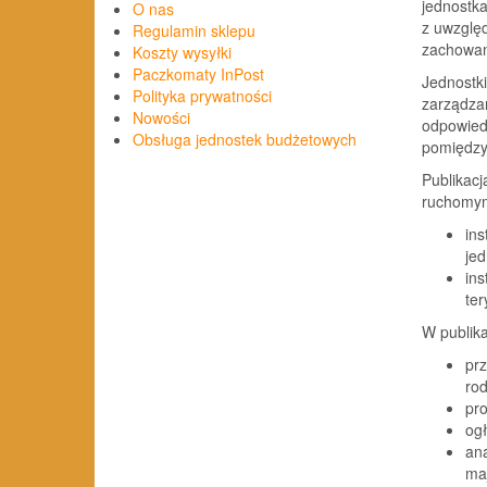
jednostka
O nas
z uwzglę
Regulamin sklepu
zachowan
Koszty wysyłki
Paczkomaty InPost
Jednostki
Polityka prywatności
zarządza
Nowości
odpowiedn
Obsługa jednostek budżetowych
pomiędzy
Publikac
ruchomy
in
je
in
ter
W publika
pr
rod
pr
ogł
an
ma