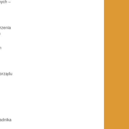
nych –
rzenia
ń
m
morządu
adnika