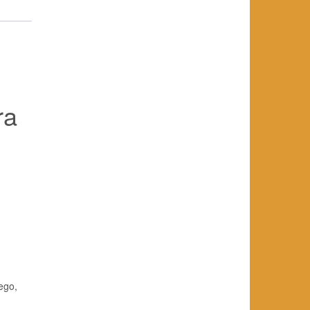
ra
i
ego,