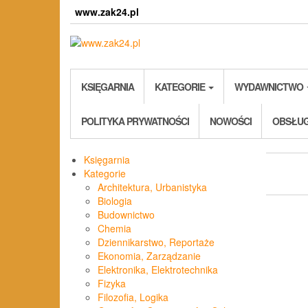
Skip
www.zak24.pl
to
the
content
KSIĘGARNIA
KATEGORIE
WYDAWNICTWO
POLITYKA PRYWATNOŚCI
NOWOŚCI
OBSŁUG
Księgarnia
Kategorie
Architektura, Urbanistyka
Biologia
Budownictwo
Chemia
Dziennikarstwo, Reportaże
Ekonomia, Zarządzanie
Elektronika, Elektrotechnika
Fizyka
Filozofia, Logika