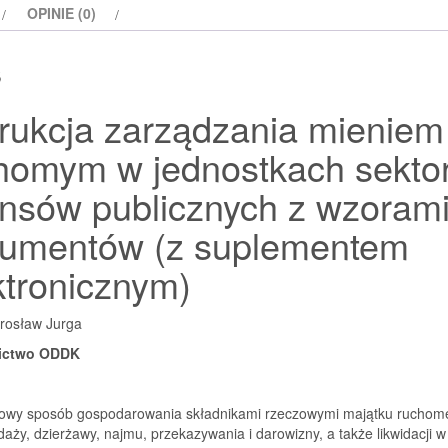
OPINIE (0)
w
jednostkach
s
sektora
finansów
trukcja zarządzania mieniem
publicznych
homym w jednostkach sekto
ansów publicznych z wzoram
umentów (z suplementem
ktronicznym)
rosław Jurga
ictwo ODDK
owy sposób gospodarowania składnikami rzeczowymi majątku ruchom
daży, dzierżawy, najmu, przekazywania i darowizny, a także likwidacji w