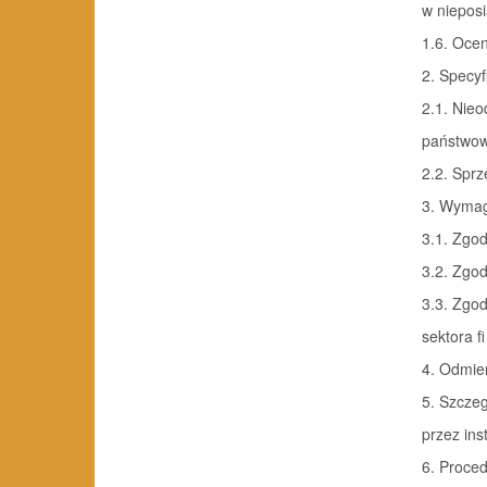
w niepos
1.6. Oce
2. Specy
2.1. Nie
państwow
2.2. Sp
3. Wyma
3.1. Zgo
3.2. Zgo
3.3. Zgo
sektora 
4. Odmie
5. Szcze
przez ins
6. Proce