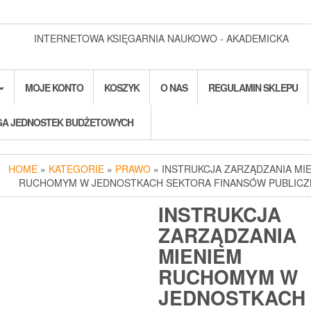
INTERNETOWA KSIĘGARNIA NAUKOWO - AKADEMICKA
MOJE KONTO
KOSZYK
O NAS
REGULAMIN SKLEPU
A JEDNOSTEK BUDŻETOWYCH
HOME
»
KATEGORIE
»
PRAWO
» INSTRUKCJA ZARZĄDZANIA MI
RUCHOMYM W JEDNOSTKACH SEKTORA FINANSÓW PUBLIC
INSTRUKCJA
ZARZĄDZANIA
MIENIEM
RUCHOMYM W
JEDNOSTKACH