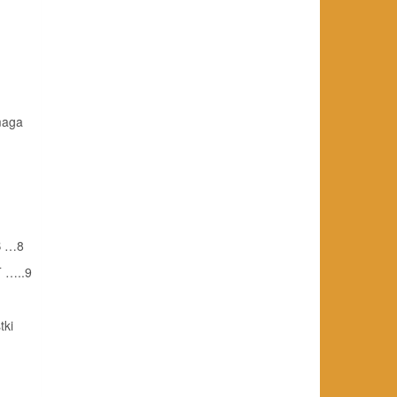
maga
B …8
T …..9
tki