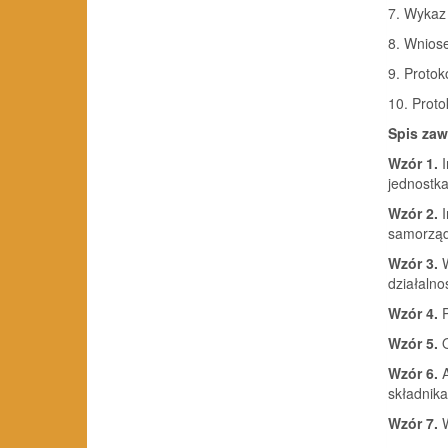
7. Wykaz
8. Wnios
9. Proto
10. Prot
Spis zaw
Wzór 1.
I
jednostk
Wzór 2.
I
samorząd
Wzór 3.
W
działalno
Wzór 4.
P
Wzór 5.
O
Wzór 6.
A
składnik
Wzór 7.
W