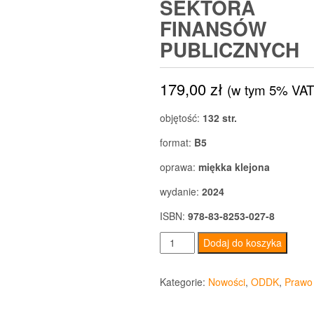
SEKTORA
FINANSÓW
PUBLICZNYCH
179,00
zł
(w tym 5% VAT
objętość:
132 str.
format:
B5
oprawa:
miękka klejona
wydanie:
2024
ISBN:
978-83-8253-027-8
ilość
Dodaj do koszyka
Instrukcja
zarządzania
Kategorie:
Nowości
,
ODDK
,
Prawo
mieniem
ruchomym