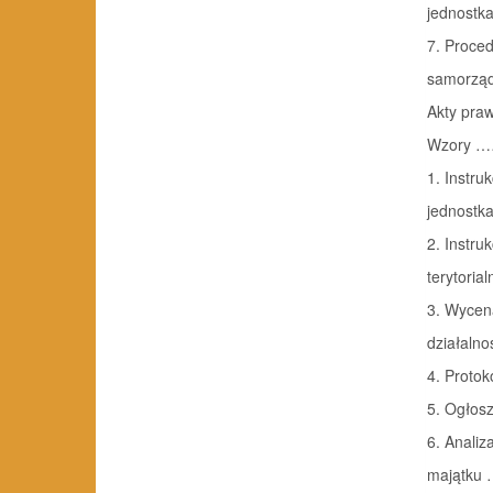
jednostk
7. Proce
samorząd
Akty pra
Wzory 
1. Instr
jednost
2. Instr
terytori
3. Wycen
działaln
4. Proto
5. Ogłos
6. Analiz
majątku 