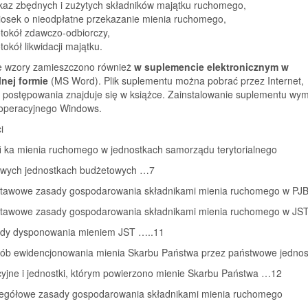
kaz zbędnych i zużytych składników majątku ruchomego,
iosek o nieodpłatne przekazanie mienia ruchomego,
tokół zdawczo-odbiorczy,
tokół likwidacji majątku.
e wzory zamieszczono również
w suplemencie elektronicznym w
nej formie
(MS Word). Plik suplementu można pobrać przez Internet,
ja postępowania znajduje się w książce. Zainstalowanie suplementu wy
operacyjnego Windows.
i
fi ka mienia ruchomego w jednostkach samorządu terytorialnego
owych jednostkach budżetowych …7
stawowe zasady gospodarowania składnikami mienia ruchomego w PJ
stawowe zasady gospodarowania składnikami mienia ruchomego w JS
ady dysponowania mieniem JST …..11
sób ewidencjonowania mienia Skarbu Państwa przez państwowe jednos
cyjne i jednostki, którym powierzono mienie Skarbu Państwa …12
zegółowe zasady gospodarowania składnikami mienia ruchomego