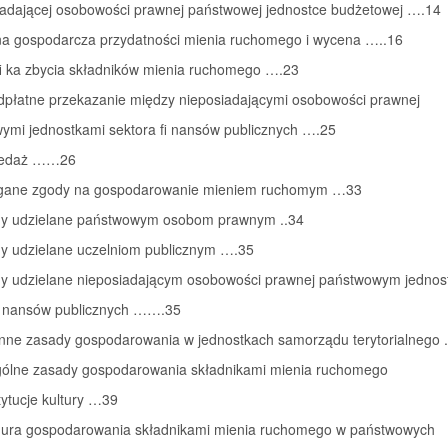
iadającej osobowości prawnej państwowej jednostce budżetowej ….14
na gospodarcza przydatności mienia ruchomego i wycena …..16
fi ka zbycia składników mienia ruchomego ….23
odpłatne przekazanie między nieposiadającymi osobowości prawnej
ymi jednostkami sektora fi nansów publicznych ….25
rzedaż ……26
gane zgody na gospodarowanie mieniem ruchomym …33
dy udzielane państwowym osobom prawnym ..34
dy udzielane uczelniom publicznym ….35
dy udzielane nieposiadającym osobowości prawnej państwowym jedno
fi nansów publicznych …….35
nne zasady gospodarowania w jednostkach samorządu terytorialnego .
gólne zasady gospodarowania składnikami mienia ruchomego
tytucje kultury …39
dura gospodarowania składnikami mienia ruchomego w państwowych