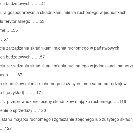
ach budżetowych …….41
dura gospodarowania składnikami mienia ruchomego w jednostkach
u terytorialnego ……53
wne …..55
……57
ukcja zarządzania składnikami mienia ruchomego w państwowych
kach budżetowych ……57
ukcja zarządzania składnikami mienia ruchomego w jednostkach samorz
alnego ……87
a składników mienia ruchomego służących temu samemu rodzajowi
ości (przykład) ……117
kół z przeprowadzonej oceny składników majątku ruchomego ….119
zenie o sprzedaży ….120
a stanu majątku ruchomego i zgłaszanie zbędnego lub zużytego składn
…..127