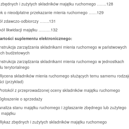
 zbędnych i zużytych składników majątku ruchomego …….128
ek o nieodpłatne przekazanie mienia ruchomego ……129
kół zdawczo-odbiorczy …….131
okół likwidacji majątku ………132
artości suplementu elektronicznego:
nstrukcja zarządzania składnikami mienia ruchomego w państwowych
ach budżetowych
nstrukcja zarządzania składnikami mienia ruchomego w jednostkach
u terytorialnego
ycena składników mienia ruchomego służących temu samemu rodzaj
ści (przykład)
rotokół z przeprowadzonej oceny składników majątku ruchomego
głoszenie o sprzedaży
naliza stanu majątku ruchomego i zgłaszanie zbędnego lub zużytego
a majątku
ykaz zbędnych i zużytych składników majątku ruchomego