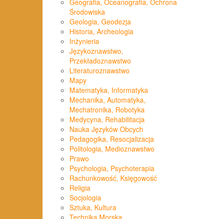
Geografia, Oceanografia, Ochrona
Środowiska
Geologia, Geodezja
Historia, Archeologia
Inżynieria
Językoznawstwo,
Przekładoznawstwo
Literaturoznawstwo
Mapy
Matematyka, Informatyka
Mechanika, Automatyka,
Mechatronika, Robotyka
Medycyna, Rehabilitacja
Nauka Języków Obcych
Pedagogika, Resocjalizacja
Politologia, Medioznawstwo
Prawo
Psychologia, Psychoterapia
Rachunkowość, Księgowość
Religia
Socjologia
Sztuka, Kultura
Technika Morska