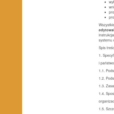
wy
wn
pro
pro
Wszystki
edytowal
instrukc
systemu 
Spis treśc
1. Specy
i państw
1.1. Pod
1.2. Pod
1.3. Zas
1.4. Spo
organiza
1.5. Szc