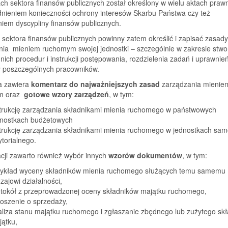
ch sektora finansów publicznych został określony w wielu aktach praw
dnieniem konieczności ochrony interesów Skarbu Państwa czy też
iem dyscypliny finansów publicznych.
 sektora finansów publicznych powinny zatem określić i zapisać zasady
nia mieniem ruchomym swojej jednostki – szczególnie w zakresie stwo
ich procedur i instrukcji postępowania, rozdzielenia zadań i uprawnie
 poszczególnych pracowników.
ja zawiera
komentarz do najważniejszych zasad
zarządzania mienie
m oraz
gotowe wzory zarządzeń
, w tym:
strukcję zarządzania składnikami mienia ruchomego w państwowych
dnostkach budżetowych
strukcję zarządzania składnikami mienia ruchomego w jednostkach sa
ytorialnego.
cji zawarto również wybór innych
wzorów dokumentów
, w tym:
zykład wyceny składników mienia ruchomego służących temu samemu
zajowi działalności,
otokół z przeprowadzonej oceny składników majątku ruchomego,
oszenie o sprzedaży,
aliza stanu majątku ruchomego i zgłaszanie zbędnego lub zużytego skł
jątku,