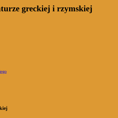
aturze greckiej i rzymskiej
iego
kiej