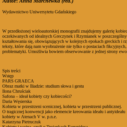
Autor:
Anna Marchewka (red.)
Wydawnictwo Uniwersytetu Gdańskiego
W przedłożonej wieloautorskiej monografii znajdujemy galerię kobiec
oczekiwanych od idealnych Greczynek i Rzymianek w poszczególnych
kształtowania się, obowiązujących w kolejnych epokach greckich i rz
teksty, które dają nam wyobrażenie nie tylko o postaciach fikcyjnyc
problematyki. Umożliwia bowiem obserwowanie z jednej strony ewolucj
Spis treści
Wstęp
PARS GRAECA
Obraz matki w Iliadzie: studium słowa i gestu
Ilona Chruściak
Safona – ideał kobiety czy kobiecości?
Daria Węsierska
Kobieta w przestrzeni scenicznej, kobieta w przestrzeni publicznej.
O tragicznej konwencji jako elemencie kreowania ideału i antyideału
kobiety w Atenach V w. p.n.e.
Katarzyna Pietruczuk
Kobiety i wojna, czyli o Trojankach Eurypidesa