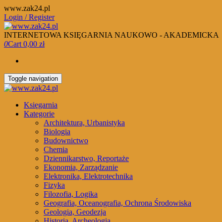
Skip
www.zak24.pl
to
Login / Register
the
content
INTERNETOWA KSIĘGARNIA NAUKOWO - AKADEMICKA
0
Cart
0,00 zł
Toggle navigation
Księgarnia
Kategorie
Architektura, Urbanistyka
Biologia
Budownictwo
Chemia
Dziennikarstwo, Reportaże
Ekonomia, Zarządzanie
Elektronika, Elektrotechnika
Fizyka
Filozofia, Logika
Geografia, Oceanografia, Ochrona Środowiska
Geologia, Geodezja
Historia, Archeologia