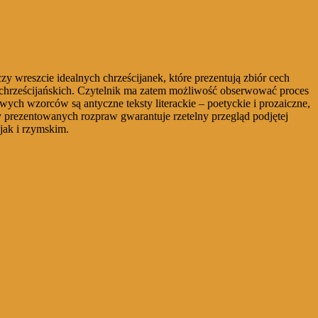
y wreszcie idealnych chrześcijanek, które prezentują zbiór cech
chrześcijańskich. Czytelnik ma zatem możliwość obserwować proces
ych wzorców są antyczne teksty literackie – poetyckie i prozaiczne,
ny prezentowanych rozpraw gwarantuje rzetelny przegląd podjętej
jak i rzymskim.