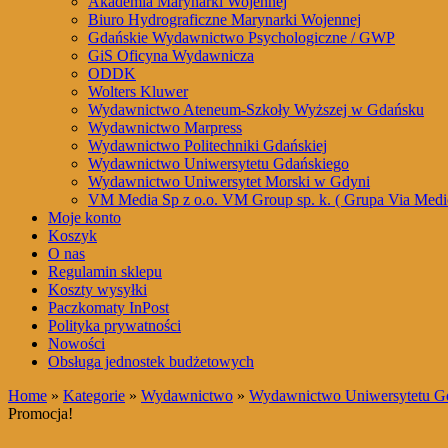
Akademia Marynarki Wojennej
Biuro Hydrograficzne Marynarki Wojennej
Gdańskie Wydawnictwo Psychologiczne / GWP
GiS Oficyna Wydawnicza
ODDK
Wolters Kluwer
Wydawnictwo Ateneum-Szkoły Wyższej w Gdańsku
Wydawnictwo Marpress
Wydawnictwo Politechniki Gdańskiej
Wydawnictwo Uniwersytetu Gdańskiego
Wydawnictwo Uniwersytet Morski w Gdyni
VM Media Sp z o.o. VM Group sp. k. ( Grupa Via Medi
Moje konto
Koszyk
O nas
Regulamin sklepu
Koszty wysyłki
Paczkomaty InPost
Polityka prywatności
Nowości
Obsługa jednostek budżetowych
Home
»
Kategorie
»
Wydawnictwo
»
Wydawnictwo Uniwersytetu G
Promocja!