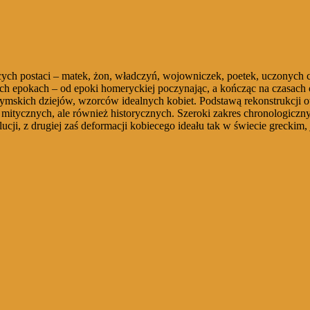
ych postaci – matek, żon, władczyń, wojowniczek, poetek, uczonych cz
 epokach – od epoki homeryckiej poczynając, a kończąc na czasach 
ymskich dziejów, wzorców idealnych kobiet. Podstawą rekonstrukcji ow
h, mitycznych, ale również historycznych. Szeroki zakres chronologicz
i, z drugiej zaś deformacji kobiecego ideału tak w świecie greckim, 