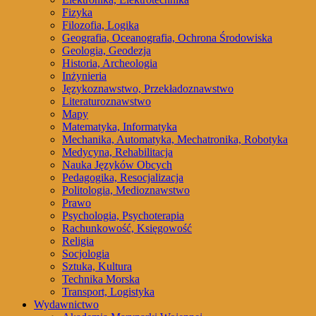
Fizyka
Filozofia, Logika
Geografia, Oceanografia, Ochrona Środowiska
Geologia, Geodezja
Historia, Archeologia
Inżynieria
Językoznawstwo, Przekładoznawstwo
Literaturoznawstwo
Mapy
Matematyka, Informatyka
Mechanika, Automatyka, Mechatronika, Robotyka
Medycyna, Rehabilitacja
Nauka Języków Obcych
Pedagogika, Resocjalizacja
Politologia, Medioznawstwo
Prawo
Psychologia, Psychoterapia
Rachunkowość, Księgowość
Religia
Socjologia
Sztuka, Kultura
Technika Morska
Transport, Logistyka
Wydawnictwo