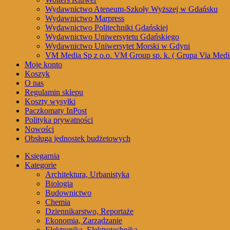
Wydawnictwo Ateneum-Szkoły Wyższej w Gdańsku
Wydawnictwo Marpress
Wydawnictwo Politechniki Gdańskiej
Wydawnictwo Uniwersytetu Gdańskiego
Wydawnictwo Uniwersytet Morski w Gdyni
VM Media Sp z o.o. VM Group sp. k. ( Grupa Via Medi
Moje konto
Koszyk
O nas
Regulamin sklepu
Koszty wysyłki
Paczkomaty InPost
Polityka prywatności
Nowości
Obsługa jednostek budżetowych
Księgarnia
Kategorie
Architektura, Urbanistyka
Biologia
Budownictwo
Chemia
Dziennikarstwo, Reportaże
Ekonomia, Zarządzanie
Elektronika, Elektrotechnika