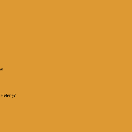
sa
i Helenę?