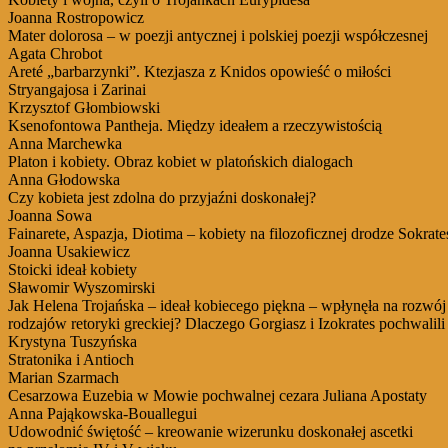
Joanna Rostropowicz
Mater dolorosa – w poezji antycznej i polskiej poezji współczesnej
Agata Chrobot
Areté „barbarzynki”. Ktezjasza z Knidos opowieść o miłości
Stryangajosa i Zarinai
Krzysztof Głombiowski
Ksenofontowa Pantheja. Między ideałem a rzeczywistością
Anna Marchewka
Platon i kobiety. Obraz kobiet w platońskich dialogach
Anna Głodowska
Czy kobieta jest zdolna do przyjaźni doskonałej?
Joanna Sowa
Fainarete, Aspazja, Diotima – kobiety na filozoficznej drodze Sokrate
Joanna Usakiewicz
Stoicki ideał kobiety
Sławomir Wyszomirski
Jak Helena Trojańska – ideał kobiecego piękna – wpłynęła na rozwój
rodzajów retoryki greckiej? Dlaczego Gorgiasz i Izokrates pochwalil
Krystyna Tuszyńska
Stratonika i Antioch
Marian Szarmach
Cesarzowa Euzebia w Mowie pochwalnej cezara Juliana Apostaty
Anna Pająkowska-Bouallegui
Udowodnić świętość – kreowanie wizerunku doskonałej ascetki