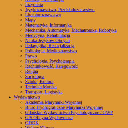
Inżynieria
Językoznawstwo, Przekładoznawstwo
Literaturoznawstwo
Mapy
Matematyka, Informatyka
Mechanika, Automatyka, Mechatronika, Robotyka
Medycyna, Rehabilitacja
Nauka Języków Obcych
Pedagogika, Resocjalizacja
Politologia, Medioznawstwo
Prawo
Psychologia, Psychoterapia
Rachunkowość, Księgowość
Religia
Socjologia
Sztuka, Kultura
Technika Morska
Transport, Logistyka
Wydawnictwo
Akademia Marynarki Wojennej
Biuro Hydrograficzne Marynarki Wojennej
Gdańskie Wydawnictwo Psychologiczne / GWP
GiS Oficyna Wydawnicza
ODDK
Wolters Kluwer