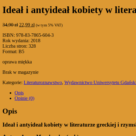
Ideał i antyideał kobiety w liter
Pierwotna
Aktualna
34,90
zł
22,99
zł
(w tym 5% VAT)
cena
cena
ISBN: 978-83-7865-604-3
wynosiła:
wynosi:
Rok wydania: 2018
34,90 zł.
22,99 zł.
Liczba stron: 328
Format: B5
oprawa miękka
Brak w magazynie
Kategorie:
Literaturoznawstwo
,
Wydawnictwo Uniwersytetu Gdańsk
Opis
Opinie (0)
Opis
Ideał i antyideał kobiety w literaturze greckiej i rzyms