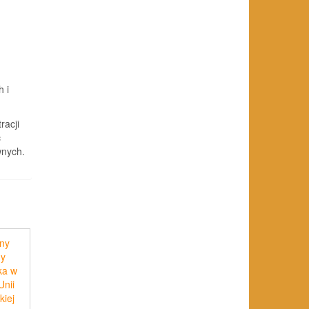
 i
racji
c
wnych.