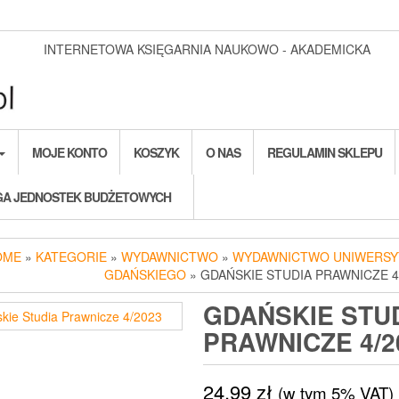
INTERNETOWA KSIĘGARNIA NAUKOWO - AKADEMICKA
MOJE KONTO
KOSZYK
O NAS
REGULAMIN SKLEPU
A JEDNOSTEK BUDŻETOWYCH
OME
»
KATEGORIE
»
WYDAWNICTWO
»
WYDAWNICTWO UNIWERSY
GDAŃSKIEGO
» GDAŃSKIE STUDIA PRAWNICZE 4
GDAŃSKIE STU
PRAWNICZE 4/2
24,99
zł
(w tym 5% VAT)