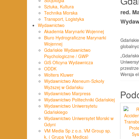
Gdań
Socjologia
Sztuka, Kultura
red. M
Technika Morska
Transport, Logistyka
Wydawn
Wydawnictwo
Akademia Marynarki Wojennej
Biuro Hydrograficzne Marynarki
Gdańskie
Wojennej
globalny
Gdańskie Wydawnictwo
„Gdański
Psychologiczne / GWP
Uniwersy
GiS Oficyna Wydawnicza
przestrz
ODDK
Wersja el
Wolters Kluwer
Wydawnictwo Ateneum-Szkoły
Wyższej w Gdańsku
Pod
Wydawnictwo Marpress
Wydawnictwo Politechniki Gdańskiej
Wydawnictwo Uniwersytetu
Gdańskiego
Wydawnictwo Uniwersytet Morski w
Gdyni
VM Media Sp z o.o. VM Group sp.
k. ( Grupa Via Medica)