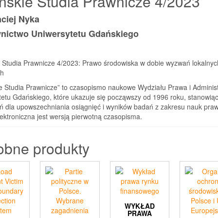
skie Studia Prawnicze 4/2023
aciej Nyka
ictwo Uniwersytetu Gdańskiego
 Studia Prawnicze 4/2023: Prawo środowiska w dobie wyzwań lokalnych
ch
e Studia Prawnicze” to czasopismo naukowe Wydziału Prawa i Administ
tetu Gdańskiego, które ukazuje się począwszy od 1996 roku, stanowią
eń dla upowszechniania osiągnięć i wyników badań z zakresu nauk pra
ektroniczna jest wersją pierwotną czasopisma.
obne produkty
WYKŁAD
PRAWA