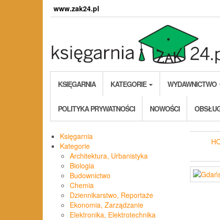
Skip
www.zak24.pl
to
the
content
KSIĘGARNIA
KATEGORIE
WYDAWNICTWO
POLITYKA PRYWATNOŚCI
NOWOŚCI
OBSŁUG
Księgarnia
H
Kategorie
Architektura, Urbanistyka
Biologia
Budownictwo
Chemia
Dziennikarstwo, Reportaże
Ekonomia, Zarządzanie
Elektronika, Elektrotechnika