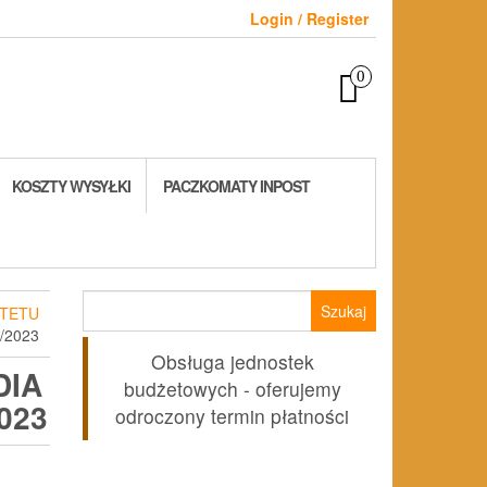
Login / Register
0
KOSZTY WYSYŁKI
PACZKOMATY INPOST
Szukaj:
TETU
/2023
Obsługa jednostek
DIA
budżetowych - oferujemy
023
odroczony termin płatności