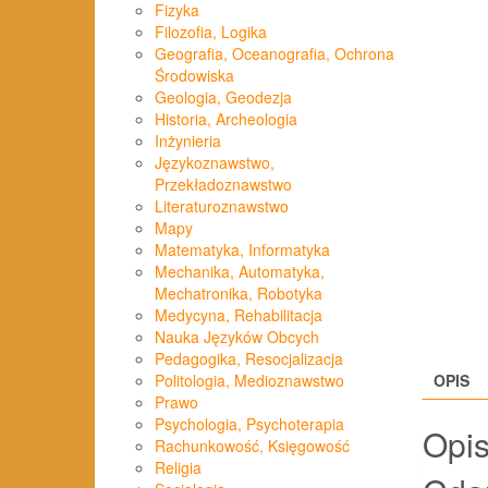
Fizyka
Filozofia, Logika
Geografia, Oceanografia, Ochrona
Środowiska
Geologia, Geodezja
Historia, Archeologia
Inżynieria
Językoznawstwo,
Przekładoznawstwo
Literaturoznawstwo
Mapy
Matematyka, Informatyka
Mechanika, Automatyka,
Mechatronika, Robotyka
Medycyna, Rehabilitacja
Nauka Języków Obcych
Pedagogika, Resocjalizacja
Politologia, Medioznawstwo
OPIS
Prawo
Psychologia, Psychoterapia
Opi
Rachunkowość, Księgowość
Religia