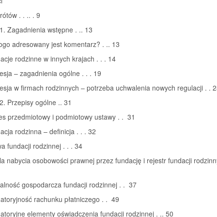
i
tów . . .. . 9
1. Zagadnienia wstępne . .. 13
ogo adresowany jest komentarz? . .. 13
acje rodzinne w innych krajach . . . 14
esja – zagadnienia ogólne . . . 19
esja w firmach rodzinnych – potrzeba uchwalenia nowych regulacji . . 
2. Przepisy ogólne .. 31
es przedmiotowy i podmiotowy ustawy . . 31
cja rodzinna – definicja . . . 32
a fundacji rodzinnej . . . 34
la nabycia osobowości prawnej przez fundację i rejestr fundacji rodzinny
łalność gospodarcza fundacji rodzinnej . . 37
gatoryjność rachunku płatniczego . . 49
gatoryjne elementy oświadczenia fundacji rodzinnej . .. 50