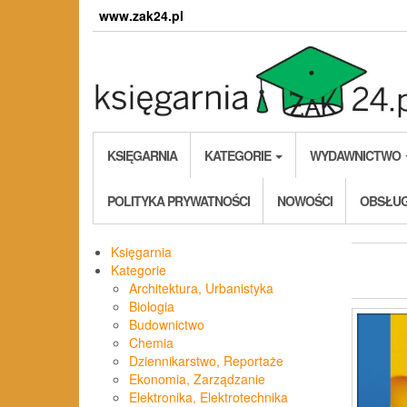
Skip
www.zak24.pl
to
the
content
KSIĘGARNIA
KATEGORIE
WYDAWNICTWO
POLITYKA PRYWATNOŚCI
NOWOŚCI
OBSŁUG
Księgarnia
Kategorie
Architektura, Urbanistyka
Biologia
Budownictwo
Chemia
Dziennikarstwo, Reportaże
Ekonomia, Zarządzanie
Elektronika, Elektrotechnika