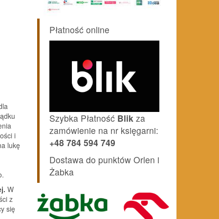
Płatność online
dla
ządku
Szybka Płatność
Blik
za
enia
zamówienie na nr księgarni:
ści i
+48 784 594 749
na lukę
Dostawa do punktów Orlen i
Żabka
o.
j.
W
ści z
y się