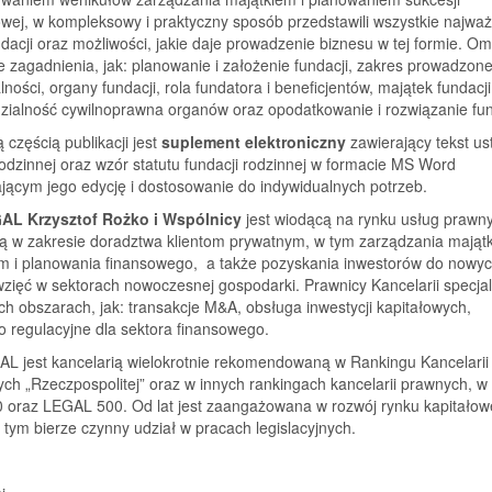
wej, w kompleksowy i praktyczny sposób przedstawili wszystkie najważ
dacji oraz możliwości, jakie daje prowadzenie biznesu w tej formie. O
ie zagadnienia, jak: planowanie i założenie fundacji, zakres prowadzone
alności, organy fundacji, rola fundatora i beneficjentów, majątek fundacji
zialność cywilnoprawna organów oraz opodatkowanie i rozwiązanie fun
ą częścią publikacji jest
suplement elektroniczny
zawierający tekst us
rodzinnej oraz wzór statutu fundacji rodzinnej w formacie MS Word
jącym jego edycję i dostosowanie do indywidualnych potrzeb.
L Krzysztof Rożko i Wspólnicy
jest wiodącą na rynku usług prawn
ią w zakresie doradztwa klientom prywatnym, w tym zarządzania mająt
m i planowania finansowego, a także pozyskania inwestorów do nowy
zięć w sektorach nowoczesnej gospodarki. Prawnicy Kancelarii specjal
ich obszarach, jak: transakcje M&A, obsługa inwestycji kapitałowych,
 regulacyjne dla sektora finansowego.
 jest kancelarią wielokrotnie rekomendowaną w Rankingu Kancelarii
ch „Rzeczpospolitej” oraz w innych rankingach kancelarii prawnych, w
 oraz LEGAL 500. Od lat jest zaangażowana w rozwój rynku kapitało
 tym bierze czynny udział w pracach legislacyjnych.