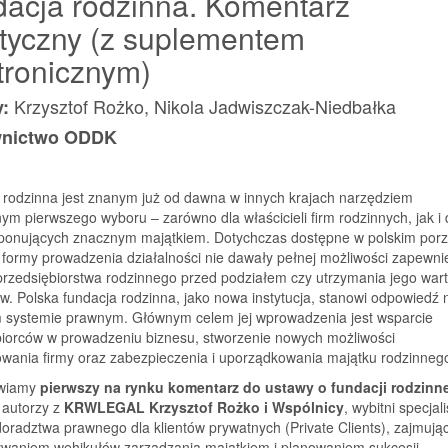
acja rodzinna. Komentarz
tyczny (z suplementem
tronicznym)
Krzysztof Rożko, Nikola Jadwiszczak-Niedbałka
y:
nictwo ODDK
 rodzinna jest znanym już od dawna w innych krajach narzędziem
ym pierwszego wyboru – zarówno dla właścicieli firm rodzinnych, jak i 
ponujących znacznym majątkiem. Dotychczas dostępne w polskim por
formy prowadzenia działalności nie dawały pełnej możliwości zapewni
rzedsiębiorstwa rodzinnego przed podziałem czy utrzymania jego warto
w. Polska fundacja rodzinna, jako nowa instytucja, stanowi odpowiedź 
m systemie prawnym. Głównym celem jej wprowadzenia jest wsparcie
biorców w prowadzeniu biznesu, stworzenie nowych możliwości
owania firmy oraz zabezpieczenia i uporządkowania majątku rodzinneg
awiamy
pierwszy na rynku
komentarz do ustawy o fundacji rodzinne
i autorzy z
KRWLEGAL Krzysztof Rożko i Wspólnicy
, wybitni specjali
oradztwa prawnego dla klientów prywatnych (Private Clients), zajmując
waniem wehikułów zarządzania majątkiem i planowaniem sukcesji