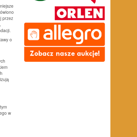
niejsze
mówiono
j przez
,
dacji.
tawy o
ych
kiem
ch
izują
 tym
wego w