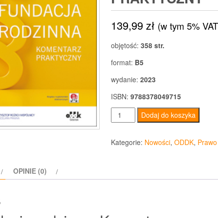
139,99
zł
(w tym 5% VAT
objętość:
358 str.
format:
B5
wydanie:
2023
ISBN:
9788378049715
ilość
Dodaj do koszyka
Fundacja
rodzinna
Kategorie:
Nowości
,
ODDK
,
Prawo
Komentarz
praktyczny
OPINIE (0)
s