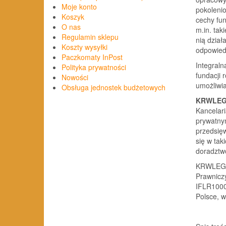
Moje konto
pokolenio
Koszyk
cechy fun
O nas
m.in. tak
Regulamin sklepu
nią dział
Koszty wysyłki
odpowied
Paczkomaty InPost
Integraln
Polityka prywatności
fundacji 
Nowości
umożliwia
Obsługa jednostek budżetowych
KRWLEGA
Kancelar
prywatny
przedsięw
się w tak
doradztwo
KRWLEGAL
Prawniczy
IFLR1000
Polsce, w