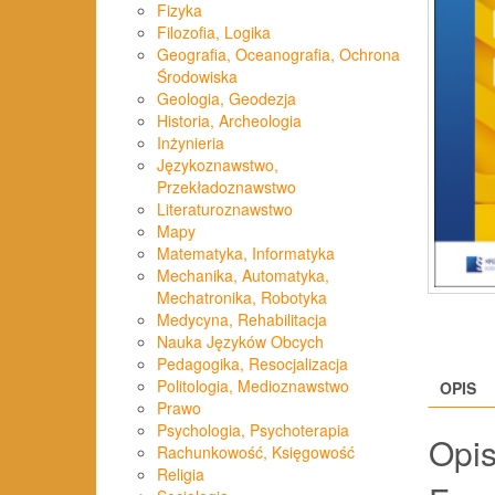
Fizyka
Filozofia, Logika
Geografia, Oceanografia, Ochrona
Środowiska
Geologia, Geodezja
Historia, Archeologia
Inżynieria
Językoznawstwo,
Przekładoznawstwo
Literaturoznawstwo
Mapy
Matematyka, Informatyka
Mechanika, Automatyka,
Mechatronika, Robotyka
Medycyna, Rehabilitacja
Nauka Języków Obcych
Pedagogika, Resocjalizacja
Politologia, Medioznawstwo
OPIS
Prawo
Psychologia, Psychoterapia
Opi
Rachunkowość, Księgowość
Religia