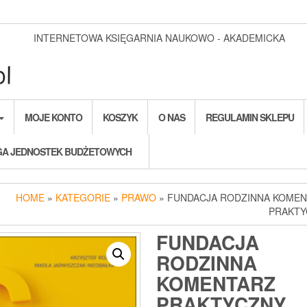
INTERNETOWA KSIĘGARNIA NAUKOWO - AKADEMICKA
MOJE KONTO
KOSZYK
O NAS
REGULAMIN SKLEPU
A JEDNOSTEK BUDŻETOWYCH
HOME
»
KATEGORIE
»
PRAWO
» FUNDACJA RODZINNA KOME
PRAKTY
FUNDACJA
RODZINNA
KOMENTARZ
PRAKTYCZNY