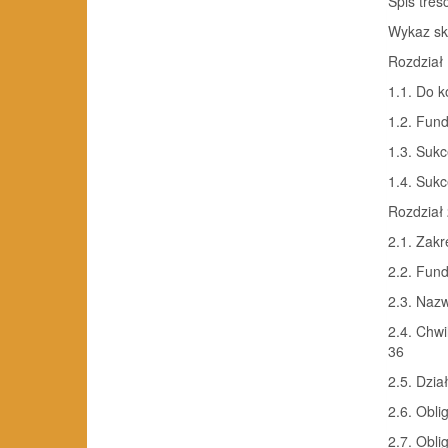
Spis treśc
Wykaz skró
Rozdział 
1.1. Do k
1.2. Fund
1.3. Sukc
1.4. Sukc
Rozdział 
2.1. Zakr
2.2. Funda
2.3. Nazw
2.4. Chwi
36
2.5. Dzia
2.6. Obli
2.7. Obli