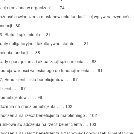
acja rodzinna w organizacji . . . 74
ażność oświadczenia o ustanowieniu fundacji i jej wpływ na czynności
ndacji . 80
. Statut i spis mienia . . 81
nty obligatoryjne i fakultatywne statutu . . .. 81
mienia fundacji . .. 88
sady sporządzania i aktualizacji spisu mienia . . . 88
oporcja wartości wniesionego do fundacji mienia . . . 91
. Beneficjent i lista beneficjentów . . . 97
icjent . . . 97
 beneficjentów . . . . 99
dczenia na rzecz beneficjenta . . . 102
iadczenia na rzecz beneficjenta małoletniego .. 102
runkowe świadczenia na rzecz beneficjenta . .. 103
iadczenia na rzecz beneficjenta a zachowek i obowiązek alimentacyjny