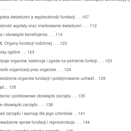
. . . .
płata świadczeń a wypłacalność fundacji . . .107
lejność wypłaty oraz miarkowanie świadczeń . . . 112
a i obowiązki beneficjenta . . . 114
8. Organy fundacji rodzinnej . . . 123
pisy ogólne . .. 123
dzaje organów, kadencja i zgoda na pełnienie funkcji . . . 123
osób organizacji prac organów . . . 124
siedzenia organów fundacji i podejmowanie uchwał . .125
ząd… 135
dania i podstawowe obowiązki zarządu . .. 135
ne obowiązki zarządu . . . 138
ład zarządu i wymogi dla jego członków . . 141
owadzenie spraw fundacji i reprezentacja . . . 144
dencja i mandat członka zarządu . . 146