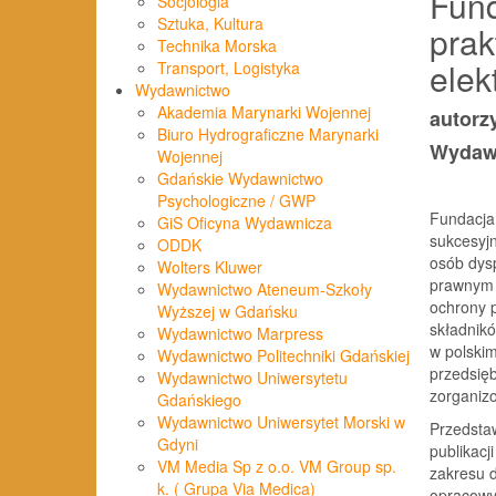
Fund
Socjologia
Sztuka, Kultura
prak
Technika Morska
elek
Transport, Logistyka
Wydawnictwo
Akademia Marynarki Wojennej
autorz
Biuro Hydrograficzne Marynarki
Wydaw
Wojennej
Gdańskie Wydawnictwo
Psychologiczne / GWP
Fundacja
GiS Oficyna Wydawnicza
sukcesyjn
ODDK
osób dys
Wolters Kluwer
prawnym 
Wydawnictwo Ateneum-Szkoły
ochrony p
Wyższej w Gdańsku
składnikó
Wydawnictwo Marpress
w polski
Wydawnictwo Politechniki Gdańskiej
przedsię
Wydawnictwo Uniwersytetu
zorganiz
Gdańskiego
Wydawnictwo Uniwersytet Morski w
Przedst
Gdyni
publikacj
VM Media Sp z o.o. VM Group sp.
zakresu d
k. ( Grupa Via Medica)
opracowy