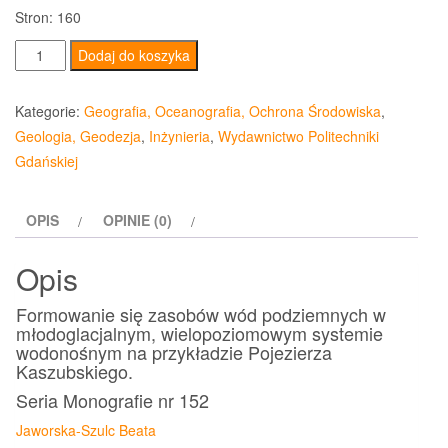
Stron: 160
ilość
Dodaj do koszyka
Formowanie
się
Kategorie:
Geografia, Oceanografia, Ochrona Środowiska
,
zasobów
Geologia, Geodezja
,
Inżynieria
,
Wydawnictwo Politechniki
wód
Gdańskiej
podziemnych
w
OPIS
OPINIE (0)
młodoglacjalnym,
wielopoziomowym
Opis
systemie...
Formowanie się zasobów wód podziemnych w
młodoglacjalnym, wielopoziomowym systemie
wodonośnym na przykładzie Pojezierza
Kaszubskiego.
Seria Monografie nr 152
Jaworska-Szulc Beata