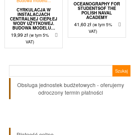
OCEANOGRAPHY FOR
STUDENTSOF THE
CYRKULACJA W
POLISH NAVAL
INSTALACJACH
ACADEMY
CENTRALNEJ CIEPŁEJ
WODY UŻYTKOWEJ.
41,60
zł
(w tym 5%
BUDOWA MODELU…
VAT)
19,99
zł
(w tym 5%
VAT)
Szukaj:
Obsługa jednostek budżetowych - oferujemy
odroczony termin płatności
Płatność online