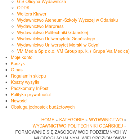
GiS Oficyna Wydawnicza
ODDK
Wolters Kluwer
Wydawnictwo Ateneum-Szkoły Wyższej w Gdańsku
Wydawnictwo Marpress
Wydawnictwo Politechniki Gdańskiej
Wydawnictwo Uniwersytetu Gdańskiego
Wydawnictwo Uniwersytet Morski w Gdyni
VM Media Sp z o.o. VM Group sp. k. ( Grupa Via Medica)
Moje konto
Koszyk
O nas
Regulamin sklepu
Koszty wysyłki
Paczkomaty InPost
Polityka prywatności
Nowości
Obsługa jednostek budżetowych
HOME
»
KATEGORIE
»
WYDAWNICTWO
»
WYDAWNICTWO POLITECHNIKI GDAŃSKIEJ
»
FORMOWANIE SIĘ ZASOBÓW WÓD PODZIEMNYCH W
MŁODOGLACJALNYM, WIELOPOZIOMOWYM