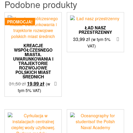
Podobne produkty
PROMOCJA!
ŁAD NASZ
PRZESTRZENNY
33,99
zł
(w tym 5%
KREACJE
VAT)
WSPÓŁCZESNEGO
MIASTA.
UWARUNKOWANIA I
TRAJEKTORIE
ROZWOJOWE
POLSKICH MIAST
ŚREDNICH
Pierwotna
Aktualna
31,50
zł
19,99
zł
(w
cena
cena
tym 5% VAT)
wynosiła:
wynosi:
31,50 zł.
19,99 zł.