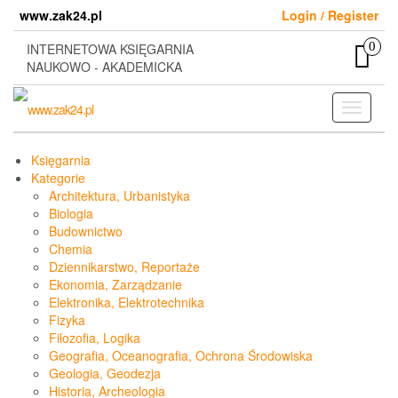
Skip
www.zak24.pl
Login / Register
to
the
0
INTERNETOWA KSIĘGARNIA
content
NAUKOWO - AKADEMICKA
Toggle
navigati
Księgarnia
Kategorie
Architektura, Urbanistyka
Biologia
Budownictwo
Chemia
Dziennikarstwo, Reportaże
Ekonomia, Zarządzanie
Elektronika, Elektrotechnika
Fizyka
Filozofia, Logika
Geografia, Oceanografia, Ochrona Środowiska
Geologia, Geodezja
Historia, Archeologia