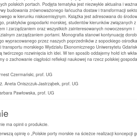
ych polskich portach. Podjęta tematyka jest niezwykle aktualna i ważna
ywy budowania zrównoważonego łańcucha dostaw i transformacji sekt
towego w kierunku niskoemisyjnym. Książka jest adresowana do środow
o, praktyków gospodarki morskiej, studentów kierunków związanych z
tem i zarządzaniem oraz wszystkich zainteresowanych nowoczesnym i
zialnym zarządzaniem portami. Monografia stanowi kontynuację doro
o wypracowanego przez naszych poprzedników z sopockiego ośrodk
i transportu morskiego Wydziału Ekonomicznego Uniwersytetu Gdańsk
ą twórczego rozwinięcia ich idei. W ten sposób oddajemy hołd ich wkł
y o zachowanie ciągłości refleksji naukowej na rzecz polskiej gospoda
rnest Czermański, prof. UG
nż. Aneta Oniszczuk-Jastrząbek, prof. UG
Barbara Pawłowska, prof. UG
ie
nie ma opinii o produkcie.
erwszą opinię o „Polskie porty morskie na ścieżce realizacji koncepcji 