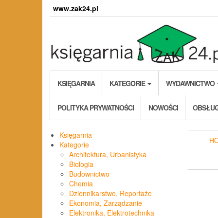
Skip
www.zak24.pl
to
the
content
KSIĘGARNIA
KATEGORIE
WYDAWNICTWO
POLITYKA PRYWATNOŚCI
NOWOŚCI
OBSŁUG
Księgarnia
H
Kategorie
Architektura, Urbanistyka
Biologia
Budownictwo
Chemia
Dziennikarstwo, Reportaże
Ekonomia, Zarządzanie
Elektronika, Elektrotechnika