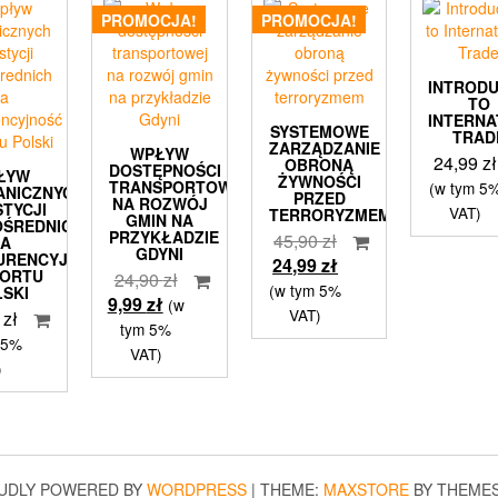
PROMOCJA!
PROMOCJA!
INTROD
TO
INTERNA
SYSTEMOWE
TRAD
ZARZĄDZANIE
WPŁYW
24,99
zł
OBRONĄ
DOSTĘPNOŚCI
ŁYW
ŻYWNOŚCI
TRANSPORTOWEJ
(w tym 5
ANICZNYCH
PRZED
NA ROZWÓJ
STYCJI
VAT)
TERRORYZMEM
GMIN NA
OŚREDNICH
PRZYKŁADZIE
Pierwotna
45,90
zł
NA
GDYNI
URENCYJNOŚĆ
cena
Aktualna
24,99
zł
PORTU
Pierwotna
24,90
zł
wynosiła:
cena
(w tym 5%
LSKI
Aktualna
cena
9,99
zł
(w
45,90 zł.
wynosi:
VAT)
9
zł
cena
wynosiła:
tym 5%
24,99 zł.
 5%
wynosi:
24,90 zł.
VAT)
)
9,99 zł.
UDLY POWERED BY
WORDPRESS
|
THEME:
MAXSTORE
BY THEME