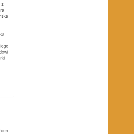
 z
ora
iska
bku
a
iego.
adowi
rki
green