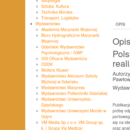
Socjologia
Sztuka, Kultura
Technika Morska
Transport, Logistyka
Wydawnictwo
OPIS
Akademia Marynarki Wojennej
Biuro Hydrograficzne Marynarki
Opi
Wojennej
Gdańskie Wydawnictwo
Pols
Psychologiczne / GWP
GiS Oficyna Wydawnicza
real
ODDK
Wolters Kluwer
Autorz
Wydawnictwo Ateneum-Szkoły
Pawłow
Wyższej w Gdańsku
Wydawn
Wydawnictwo Marpress
Wydawnictwo Politechniki Gdańskiej
Wydawnictwo Uniwersytetu
Publikacj
Gdańskiego
próbę od
Wydawnictwo Uniwersytet Morski w
portowego
Gdyni
się na id
VM Media Sp z o.o. VM Group sp.
oraz anal
k. ( Grupa Via Medica)