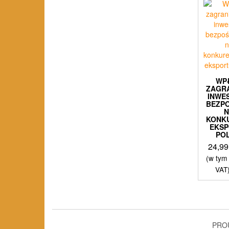
WP
ZAGR
INWE
BEZP
KONK
EKS
PO
24,9
(w tym
VAT
PRO