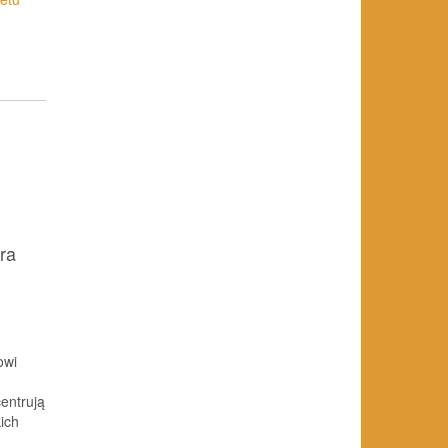
ra
owi
entrują
ich