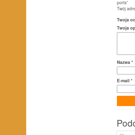
ports”
Twój adre
Twoja o
Twoja o
Nazwa
*
E-mail
*
Pod