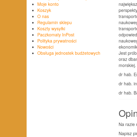
największ
Moje konto
perspekt
Koszyk
transpor
O nas
naukoweg
Regulamin sklepu
transpor
Koszty wysyłki
odpowied
Paczkomaty InPost
naukoweg
Polityka prywatności
ekonomik
Nowości
Jest prób
Obsługa jednostek budżetowych
oraz dbam
morskiej.
dr hab. E
dr hab. i
dr hab. 
Opin
Na razie 
Napisz pi