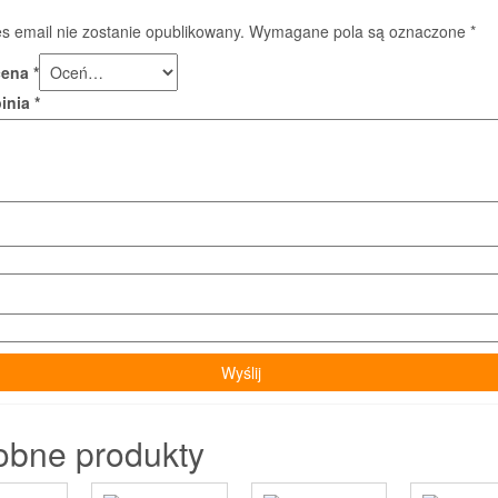
s email nie zostanie opublikowany.
Wymagane pola są oznaczone
*
cena
*
pinia
*
obne produkty