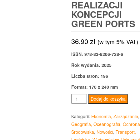
REALIZACJI
KONCEPCJI
GREEN PORTS
36,90
zł
(w tym 5% VAT)
ISBN: 978-83-8206-728-6
Rok wydania: 2025
Liczba stron: 196
Format: 170 x 240 mm
ilość
Dodaj do koszyka
Polskie
porty
Kategorii:
Ekonomia, Zarządzanie
,
morskie
Geografia, Oceanografia, Ochrona
na
Środowiska
,
Nowości
,
Transport,
ścieżce
Logistyka
,
Wydawnictwo Uniwersyt