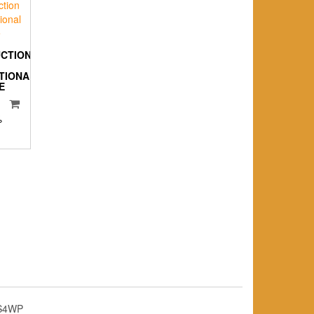
UCTION
TIONAL
E
%
S4WP