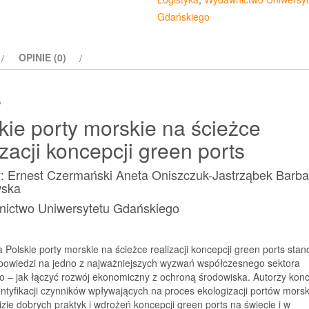
realizacji
Gdańskiego
koncepcji
green
OPINIE (0)
ports
s
kie porty morskie na ścieżce
izacji koncepcji green ports
y: Ernest Czermański Aneta Oniszczuk-Jastrząbek Barba
ska
ictwo Uniwersytetu Gdańskiego
a Polskie porty morskie na ścieżce realizacji koncepcji green ports stan
powiedzi na jedno z najważniejszych wyzwań współczesnego sektora
 – jak łączyć rozwój ekonomiczny z ochroną środowiska. Autorzy konc
entyfikacji czynników wpływających na proces ekologizacji portów morsk
izie dobrych praktyk i wdrożeń koncepcji green ports na świecie i w