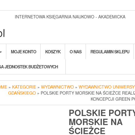
INTERNETOWA KSIĘGARNIA NAUKOWO - AKADEMICKA
MOJE KONTO
KOSZYK
O NAS
REGULAMIN SKLEPU
A JEDNOSTEK BUDŻETOWYCH
OME
»
KATEGORIE
»
WYDAWNICTWO
»
WYDAWNICTWO UNIWERSY
GDAŃSKIEGO
» POLSKIE PORTY MORSKIE NA ŚCIEŻCE REALI
KONCEPCJI GREEN 
POLSKIE PORT
MORSKIE NA
ŚCIEŻCE