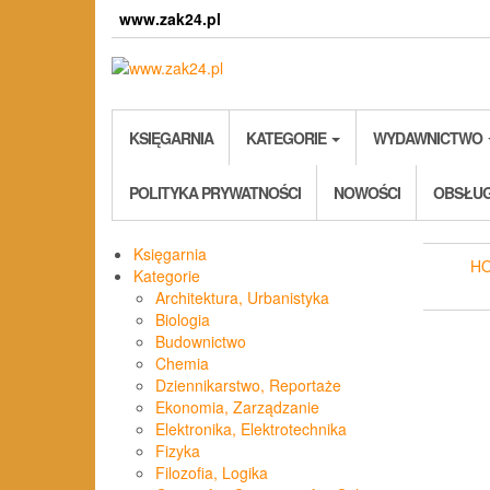
Skip
www.zak24.pl
to
the
content
KSIĘGARNIA
KATEGORIE
WYDAWNICTWO
POLITYKA PRYWATNOŚCI
NOWOŚCI
OBSŁUG
Księgarnia
H
Kategorie
Architektura, Urbanistyka
Biologia
Budownictwo
Chemia
Dziennikarstwo, Reportaże
Ekonomia, Zarządzanie
Elektronika, Elektrotechnika
Fizyka
Filozofia, Logika