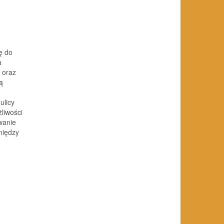
ę do
a
m oraz
ą
ulicy
liwości
wanie
między