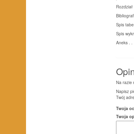
Rozdział
Bibliograf
Spis tabe
Spis wykr
Aneks . . 
Opin
Na razie 
Napisz pi
Twój adre
Twoja o
Twoja o