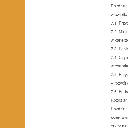
Rozdział 
w świetle
7.1. Prz
7.2. Miej
w karier
7.3. Post
7.4. Czyn
w charak
7.5. Przy
– rozwój 
7.6. Pod
Rozdział 
Rozdział 
skierowan
przez ni