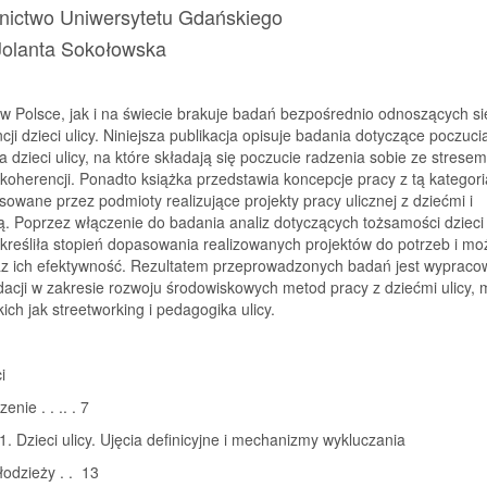
ictwo Uniwersytetu Gdańskiego
Jolanta Sokołowska
 Polsce, jak i na świecie brakuje badań bezpośrednio odnoszących si
ji dzieci ulicy. Niniejsza publikacja opisuje badania dotyczące poczuci
 dzieci ulicy, na które składają się poczucie radzenia sobie ze strese
koherencji. Ponadto książka przedstawia koncepcje pracy z tą kategori
osowane przez podmioty realizujące projekty pracy ulicznej z dziećmi i
. Poprzez włączenie do badania analiz dotyczących tożsamości dzieci 
kreśliła stopień dopasowania realizowanych projektów do potrzeb i moż
raz ich efektywność. Rezultatem przeprowadzonych badań jest wypraco
cji w zakresie rozwoju środowiskowych metod pracy z dziećmi ulicy, 
kich jak streetworking i pedagogika ulicy.
i
nie . . .. . 7
1. Dzieci ulicy. Ujęcia definicyjne i mechanizmy wykluczania
młodzieży . . 13