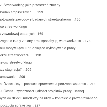
7. Streetworking jako przestrzeń zmiany
 badań empirycznych . . 159
ygotowanie zawodowe badanych streetworkerów…160
sce streetworkingu
ze zawodowej badanych . 169
rzeganie istoty zmiany oraz sposoby jej wprowadzania . 178
niki motywujące i utrudniające wykonywanie pracy
terze streetworkera……198
szłość streetworkingu
czy stagnacja? .. 205
sumowanie . 209
8. Dzieci ulicy – poczucie sprawstwa a potrzeba wsparcia . 213
9. Ocena użyteczności i jakości projektów pracy ulicznej
ych do dzieci i młodzieży na ulicy w kontekście prezentowanego
e poczucia sprawstwa . 227