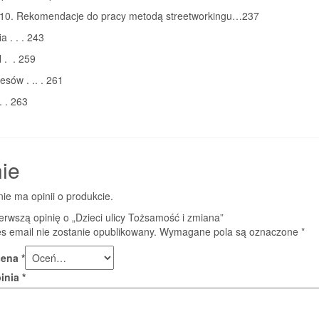
 10. Rekomendacje do pracy metodą streetworkingu…237
ia . . . 243
l . . 259
esów . .. . 261
. . 263
ie
nie ma opinii o produkcie.
erwszą opinię o „Dzieci ulicy Tożsamość i zmiana”
s email nie zostanie opublikowany.
Wymagane pola są oznaczone
*
cena
*
pinia
*