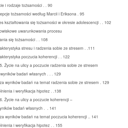
cie i rodzaje tożsamości . . 90
epcje tożsamości według Marcii i Eriksona . 95
es kształtowania się tożsamości w okresie adolescencji . . 102
dowiskowe uwarunkowania procesu
ania się tożsamości . . 108
akterystyka stresu i radzenia sobie ze stresem . .111
akterystyka poczucia koherencji . . 122
5. Życie na ulicy a poczucie radzenia sobie ze stresem
 wyników badań własnych . . . 129
iza wyników badań na temat radzenia sobie ze stresem . 129
lnienia i weryfikacja hipotez . .138
6. Życie na ulicy a poczucie koherencji –
wyników badań własnych . . 141
iza wyników badań na temat poczucia koherencji .. 141
lnienia i weryfikacja hipotez . . 155