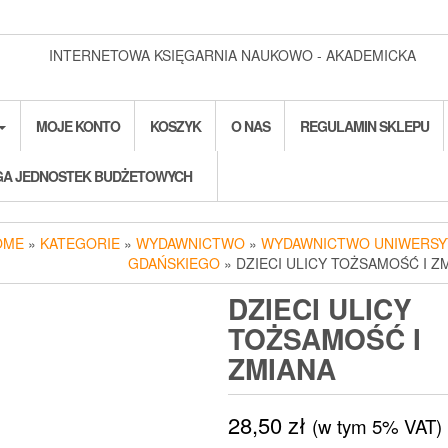
INTERNETOWA KSIĘGARNIA NAUKOWO - AKADEMICKA
MOJE KONTO
KOSZYK
O NAS
REGULAMIN SKLEPU
A JEDNOSTEK BUDŻETOWYCH
OME
»
KATEGORIE
»
WYDAWNICTWO
»
WYDAWNICTWO UNIWERSY
GDAŃSKIEGO
» DZIECI ULICY TOŻSAMOŚĆ I Z
DZIECI ULICY
TOŻSAMOŚĆ I
ZMIANA
28,50
zł
(w tym 5% VAT)