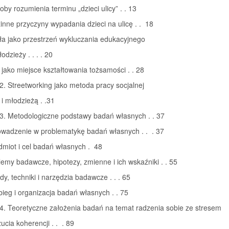
oby rozumienia terminu „dzieci ulicy” . . 13
inne przyczyny wypadania dzieci na ulicę . . 18
ła jako przestrzeń wykluczania edukacyjnego
łodzieży . . . . 20
a jako miejsce kształtowania tożsamości . . 28
2. Streetworking jako metoda pracy socjalnej
 i młodzieżą . .31
 3. Metodologiczne podstawy badań własnych . . 37
owadzenie w problematykę badań własnych . . . 37
dmiot i cel badań własnych . 48
lemy badawcze, hipotezy, zmienne i ich wskaźniki . . 55
dy, techniki i narzędzia badawcze . . . 65
bieg i organizacja badań własnych . . 75
4. Teoretyczne założenia badań na temat radzenia sobie ze stresem
ucia koherencji . . . 89