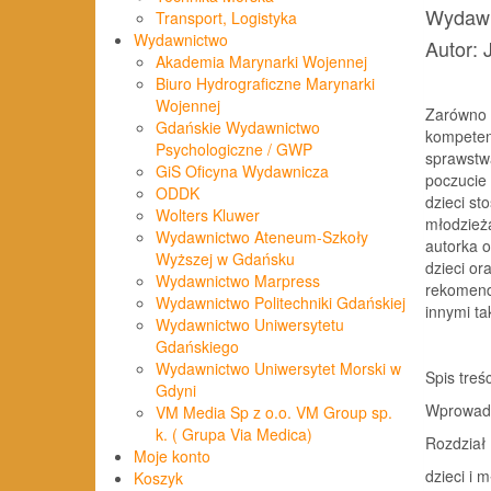
Wydawn
Transport, Logistyka
Wydawnictwo
Autor: 
Akademia Marynarki Wojennej
Biuro Hydrograficzne Marynarki
Wojennej
Zarówno w
Gdańskie Wydawnictwo
kompetenc
Psychologiczne / GWP
sprawstwa
GiS Oficyna Wydawnicza
poczucie 
ODDK
dzieci st
Wolters Kluwer
młodzieżą
Wydawnictwo Ateneum-Szkoły
autorka o
Wyższej w Gdańsku
dzieci o
Wydawnictwo Marpress
rekomenda
Wydawnictwo Politechniki Gdańskiej
innymi ta
Wydawnictwo Uniwersytetu
Gdańskiego
Wydawnictwo Uniwersytet Morski w
Spis treśc
Gdyni
Wprowadze
VM Media Sp z o.o. VM Group sp.
k. ( Grupa Via Medica)
Rozdział 
Moje konto
dzieci i 
Koszyk