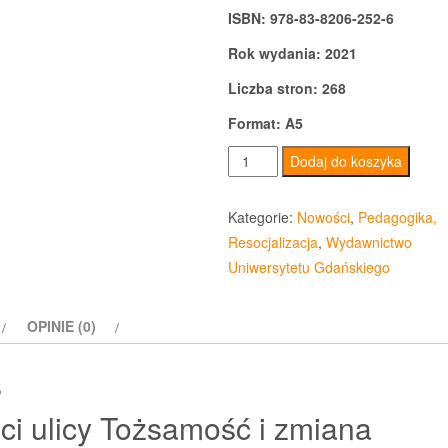
ISBN: 978-83-8206-252-6
Rok wydania: 2021
Liczba stron: 268
Format: A5
ilość
Dodaj do koszyka
Dzieci
ulicy
Kategorie:
Nowości
,
Pedagogika,
Tożsamość
Resocjalizacja
,
Wydawnictwo
i
Uniwersytetu Gdańskiego
zmiana
OPINIE (0)
s
ci ulicy Tożsamość i zmiana