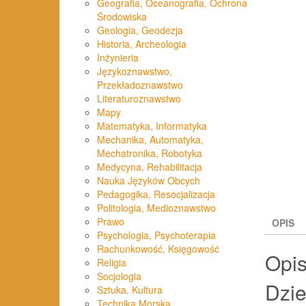
Geografia, Oceanografia, Ochrona
Środowiska
Geologia, Geodezja
Historia, Archeologia
Inżynieria
Językoznawstwo,
Przekładoznawstwo
Literaturoznawstwo
Mapy
Matematyka, Informatyka
Mechanika, Automatyka,
Mechatronika, Robotyka
Medycyna, Rehabilitacja
Nauka Języków Obcych
Pedagogika, Resocjalizacja
Politologia, Medioznawstwo
Prawo
OPIS
Psychologia, Psychoterapia
Rachunkowość, Księgowość
Opi
Religia
Socjologia
Dzie
Sztuka, Kultura
Technika Morska