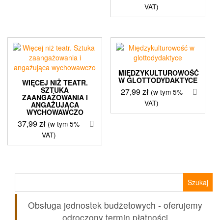
VAT)
44,90 zł.
39,99 zł.
MIĘDZYKULTUROWOŚĆ
W GLOTTODYDAKTYCE
WIĘCEJ NIŻ TEATR.
SZTUKA
27,99
zł
(w tym 5%
ZAANGAŻOWANIA I
VAT)
ANGAŻUJĄCA
WYCHOWAWCZO
37,99
zł
(w tym 5%
VAT)
Szukaj:
Obsługa jednostek budżetowych - oferujemy
odroczony termin płatności