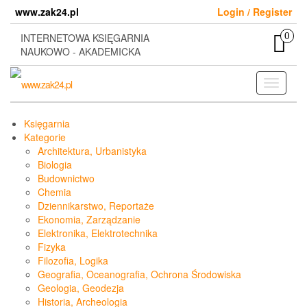
Skip
www.zak24.pl
Login / Register
to
the
0
INTERNETOWA KSIĘGARNIA
content
NAUKOWO - AKADEMICKA
Toggle
navigati
Księgarnia
Kategorie
Architektura, Urbanistyka
Biologia
Budownictwo
Chemia
Dziennikarstwo, Reportaże
Ekonomia, Zarządzanie
Elektronika, Elektrotechnika
Fizyka
Filozofia, Logika
Geografia, Oceanografia, Ochrona Środowiska
Geologia, Geodezja
Historia, Archeologia