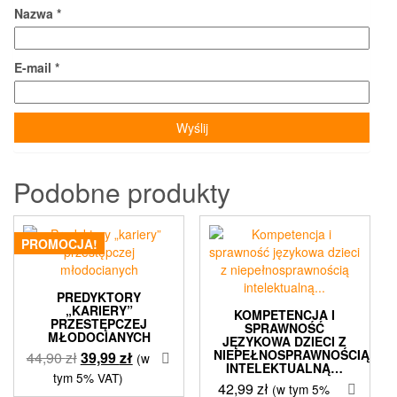
Nazwa
*
E-mail
*
Podobne produkty
PROMOCJA!
PREDYKTORY
„KARIERY”
KOMPETENCJA I
PRZESTĘPCZEJ
SPRAWNOŚĆ
MŁODOCIANYCH
JĘZYKOWA DZIECI Z
NIEPEŁNOSPRAWNOŚCIĄ
Pierwotna
Aktualna
44,90
zł
39,99
zł
(w
INTELEKTUALNĄ…
cena
cena
tym 5% VAT)
42,99
zł
(w tym 5%
wynosiła:
wynosi: