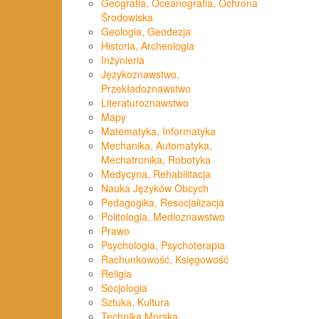
Geografia, Oceanografia, Ochrona
Środowiska
Geologia, Geodezja
Historia, Archeologia
Inżynieria
Językoznawstwo,
Przekładoznawstwo
Literaturoznawstwo
Mapy
Matematyka, Informatyka
Mechanika, Automatyka,
Mechatronika, Robotyka
Medycyna, Rehabilitacja
Nauka Języków Obcych
Pedagogika, Resocjalizacja
Politologia, Medioznawstwo
Prawo
Psychologia, Psychoterapia
Rachunkowość, Księgowość
Religia
Socjologia
Sztuka, Kultura
Technika Morska