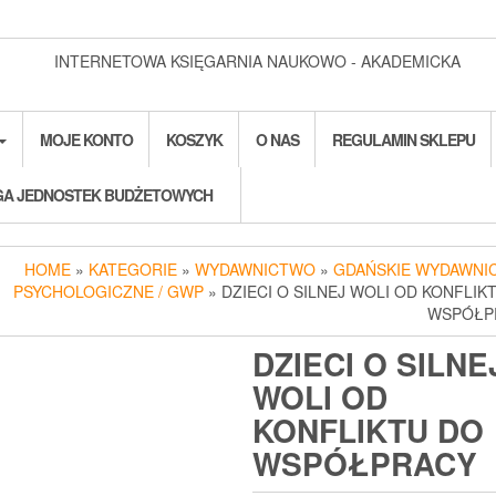
INTERNETOWA KSIĘGARNIA NAUKOWO - AKADEMICKA
MOJE KONTO
KOSZYK
O NAS
REGULAMIN SKLEPU
A JEDNOSTEK BUDŻETOWYCH
HOME
»
KATEGORIE
»
WYDAWNICTWO
»
GDAŃSKIE WYDAWNI
PSYCHOLOGICZNE / GWP
» DZIECI O SILNEJ WOLI OD KONFLIK
WSPÓŁP
DZIECI O SILNE
WOLI OD
KONFLIKTU DO
WSPÓŁPRACY