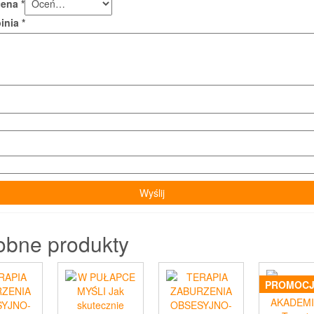
cena
*
pinia
*
obne produkty
PROMOCJ