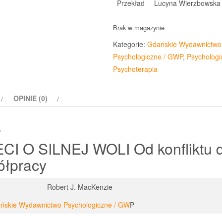
Przekład
Lucyna Wierzbowska
Brak w magazynie
Kategorie:
Gdańskie Wydawnictwo
Psychologiczne / GWP
,
Psychologi
Psychoterapia
OPINIE (0)
s
CI O SILNEJ WOLI Od konfliktu 
ółpracy
Robert J. MacKenzie
ńskie Wydawnictwo Psychologiczn
e / GW
P