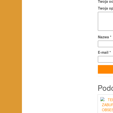
Twoja o
Twoja o
Nazwa
*
E-mail
*
Pod