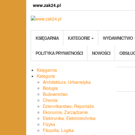
Skip
www.zak24.pl
to
the
content
KSIĘGARNIA
KATEGORIE
WYDAWNICTWO
POLITYKA PRYWATNOŚCI
NOWOŚCI
OBSŁUG
Księgarnia
Kategorie
Architektura, Urbanistyka
Biologia
Budownictwo
Chemia
Dziennikarstwo, Reportaże
Ekonomia, Zarządzanie
Elektronika, Elektrotechnika
Fizyka
Filozofia, Logika