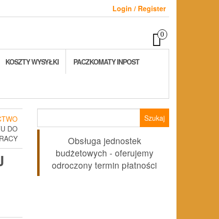
Login / Register
0
KOSZTY WYSYŁKI
PACZKOMATY INPOST
Szukaj:
CTWO
TU DO
RACY
Obsługa jednostek
budżetowych - oferujemy
J
odroczony termin płatności