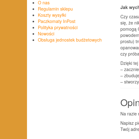
O nas
Jak wyc
Regulamin sklepu
Koszty wysyłki
Czy czasa
Paczkomaty InPost
się, że n
Polityka prywatności
pomogą C
Nowości
powodem 
Obsługa jednostek budżetowych
prostu) t
opanowani
czy próba 
Dzięki tej
– zaczni
– zbuduje
– stworz
Opin
Na razie 
Napisz p
Twój adre