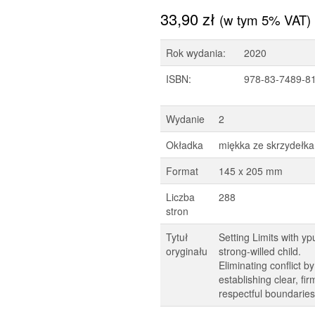
33,90
zł
(w tym 5% VAT)
Rok wydania:
2020
ISBN:
978-83-7489-8
Wydanie
2
Okładka
miękka ze skrzydełka
Format
145 x 205 mm
Liczba
288
stron
Tytuł
Setting Limits with yp
oryginału
strong-willed child.
Eliminating conflict by
establishing clear, fi
respectful boundaries