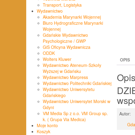
Transport, Logistyka
Wydawnictwo
Akademia Marynarki Wojennej
Biuro Hydrograficzne Marynarki
Wojennej
Gdańskie Wydawnictwo
Psychologiczne / GWP
GiS Oficyna Wydawnicza
ODDK
Wolters Kluwer
OPIS
Wydawnictwo Ateneum-Szkoły
Wyższej w Gdańsku
Opi
Wydawnictwo Marpress
Wydawnictwo Politechniki Gdańskiej
DZIE
Wydawnictwo Uniwersytetu
Gdańskiego
wsp
Wydawnictwo Uniwersytet Morski w
Gdyni
VM Media Sp z o.o. VM Group sp.
Autor:
k. ( Grupa Via Medica)
Gda
Moje konto
Koszyk