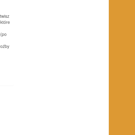
twisz
 które
 (po
roźby