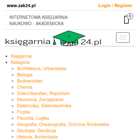
Skip
www.zak24.pl
Login / Register
to
the
0
INTERNETOWA KSIĘGARNIA
content
NAUKOWO - AKADEMICKA
Toggle
navigati
Księgarnia
Kategorie
Architektura, Urbanistyka
Biologia
Budownictwo
Chemia
Dziennikarstwo, Reportaże
Ekonomia, Zarządzanie
Elektronika, Elektrotechnika
Fizyka
Filozofia, Logika
Geografia, Oceanografia, Ochrona Środowiska
Geologia, Geodezja
Historia, Archeologia