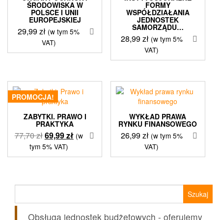
ŚRODOWISKA W
FORMY
POLSCE I UNII
WSPÓŁDZIAŁANIA
EUROPEJSKIEJ
JEDNOSTEK
SAMORZĄDU…
29,99
zł
(w tym 5%
28,99
zł
(w tym 5%
VAT)
VAT)
PROMOCJA!
ZABYTKI. PRAWO I
WYKŁAD PRAWA
PRAKTYKA
RYNKU FINANSOWEGO
Pierwotna
Aktualna
77,70
zł
69,99
zł
26,99
zł
(w
(w tym 5%
cena
cena
tym 5% VAT)
VAT)
wynosiła:
wynosi:
77,70 zł.
69,99 zł.
Szukaj:
Obsługa jednostek budżetowych - oferujemy