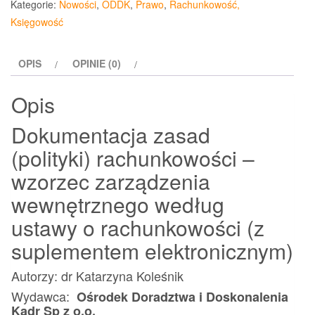
Kategorie:
Nowości
,
ODDK
,
Prawo
,
Rachunkowość,
(polityki)
Księgowość
rachunkowości
ODDK
OPIS
OPINIE (0)
Opis
Dokumentacja zasad
(polityki) rachunkowości –
wzorzec zarządzenia
wewnętrznego według
ustawy o rachunkowości (z
suplementem elektronicznym)
Autorzy: dr Katarzyna Koleśnik
Wydawca:
Ośrodek Doradztwa i Doskonalenia
Kadr Sp z o.o.