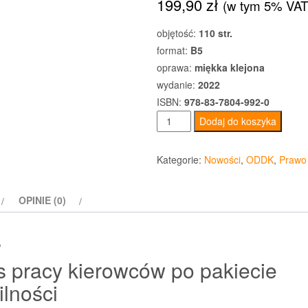
199,90
zł
(w tym 5% VAT
objętość:
110 str.
format:
B5
oprawa:
miękka klejona
wydanie:
2022
ISBN:
978-83-7804-992-0
ilość
Dodaj do koszyka
Czas
pracy
Kategorie:
Nowości
,
ODDK
,
Prawo
kierowców
po
OPINIE (0)
pakiecie
mobilności
s
 pracy kierowców po pakiecie
lności