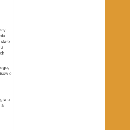
acy
nia
 stało
mu
ych
tego,
isów o
grafu
nia