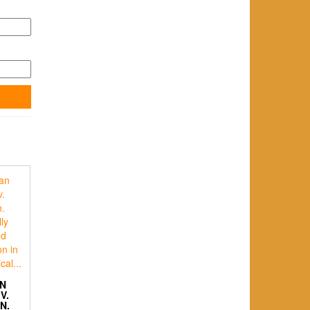
N
V.
N.