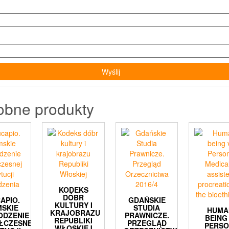
obne produkty
KODEKS
DÓBR
APIO.
GDAŃSKIE
KULTURY I
MSKIE
STUDIA
HUMA
KRAJOBRAZU
ODZENIE
PRAWNICZE.
BEING 
REPUBLIKI
ŁCZESNEJ
PRZEGLĄD
PERSO
WŁOSKIEJ