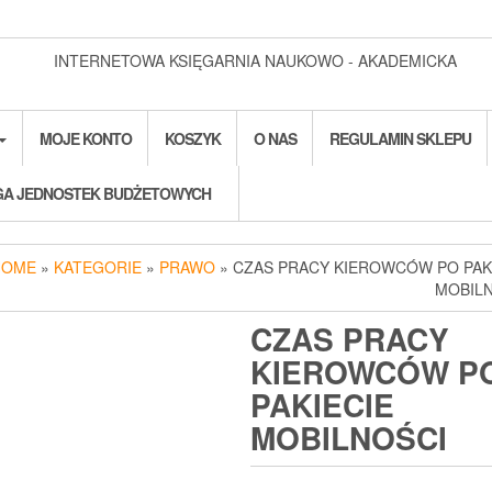
INTERNETOWA KSIĘGARNIA NAUKOWO - AKADEMICKA
MOJE KONTO
KOSZYK
O NAS
REGULAMIN SKLEPU
A JEDNOSTEK BUDŻETOWYCH
HOME
»
KATEGORIE
»
PRAWO
» CZAS PRACY KIEROWCÓW PO PAK
MOBIL
CZAS PRACY
KIEROWCÓW P
PAKIECIE
MOBILNOŚCI