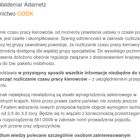
 Waldemar Adametz
nictwo
ODDK
nie czasu pracy kierowców, od momentu powstania ustawy o czasie pr
, jest zawiłe i skomplikowane. Szereg odmienności w zakresie rozlicza
cy tej grupy zawodowej powoduje, że rozliczanie czasu pracy kierowcy
ętnością dostępną dla wąskiej grupy specjalistów. Do wysokiego pozio
owania dołożono obecnie regulacje związane z dostosowaniem krajow
 do tzw. pakietu mobilności.
zedstawia
w przystępny sposób wszelkie informacje niezbędne do 
ocząć rozliczanie czasu pracy kierowców
– z uwzględnieniem przep
niu.
dnak największą niewiadomą są stawki wynagrodzenia sektorowego w
lnych krajach, które przez prawie żadne państwo nie zostały jeszcze
. Finałem wdrażania nowych przepisów będzie objęcie wymogiem tacho
od 2,5 do 3,5 tony. Będzie się to wiązało z koniecznością przestrzega
w rozporządzenia 561/2006 w zakresie norm prowadzenia pojazdu,
ch przerw oraz odpoczynków.
ium wiedzy polecane szczególnie osobom zainteresowanym