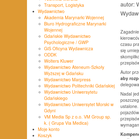
autor:
Transport, Logistyka
Wydawnictwo
Wydaw
Akademia Marynarki Wojennej
Biuro Hydrograficzne Marynarki
Wojennej
Zagadnie
Gdańskie Wydawnictwo
kierowców
Psychologiczne / GWP
czasu pra
GiS Oficyna Wydawnicza
się umiej
ODDK
skomplik
Wolters Kluwer
przepisów
Wydawnictwo Ateneum-Szkoły
Autor pr
Wyższej w Gdańsku
aby rozp
Wydawnictwo Marpress
delegowa
Wydawnictwo Politechniki Gdańskiej
Wydawnictwo Uniwersytetu
Nadal je
Gdańskiego
poszczegó
Wydawnictwo Uniwersytet Morski w
ustalone
Gdyni
pojazdów 
VM Media Sp z o.o. VM Group sp.
przepisó
k. ( Grupa Via Medica)
wymagany
Moje konto
Kompend
Koszyk