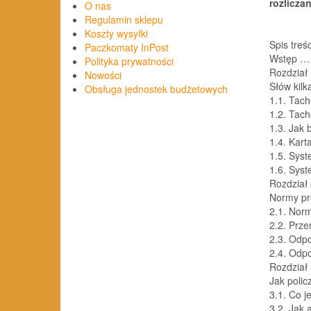
rozlicza
O nas
Regulamin sklepu
Koszty wysyłki
Spis treśc
Paczkomaty InPost
Wstęp 
Polityka prywatności
Rozdział
Nowości
Słów kilk
Obsługa jednostek budżetowych
1.1. Tac
1.2. Tacho
1.3. Jak 
1.4. Kart
1.5. Sys
1.6. Sys
Rozdział
Normy pr
2.1. Nor
2.2. Prz
2.3. Odp
2.4. Odpo
Rozdział
Jak poli
3.1. Co j
3.2. Jak