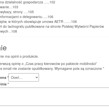
sna działalność gospodarcza …..102
wanie…103
 wykazy, strony ….105
 informacjami o delegowaniu…..106
ajów, w których obowiązuje umowa AETR ……106
t do tachografu publikowane na stronie Polskiej Wytwórni Papierów
owych ..108
ie
nie ma opinii o produkcie.
erwszą opinię o „Czas pracy kierowców po pakiecie mobilności”
s email nie zostanie opublikowany.
Wymagane pola są oznaczone
*
cena
*
pinia
*