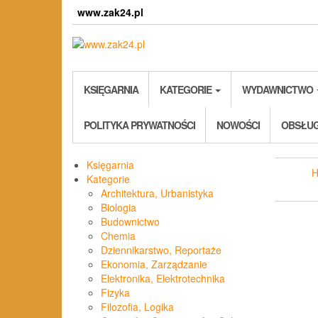
Skip
www.zak24.pl
to
the
content
KSIĘGARNIA
KATEGORIE
WYDAWNICTWO
POLITYKA PRYWATNOŚCI
NOWOŚCI
OBSŁUG
Księgarnia
Kategorie
Architektura, Urbanistyka
Biologia
Budownictwo
Chemia
Dziennikarstwo, Reportaże
Ekonomia, Zarządzanie
Elektronika, Elektrotechnika
Fizyka
Filozofia, Logika