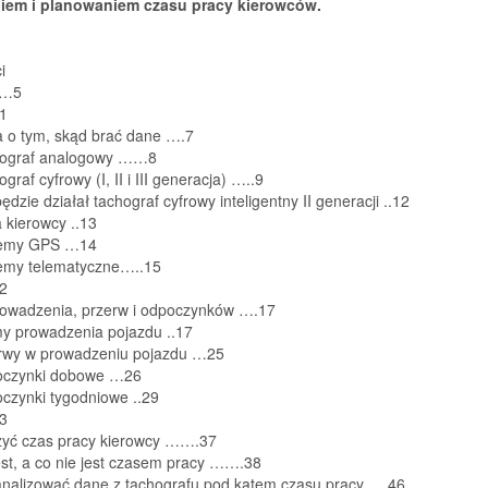
niem i planowaniem czasu pracy kierowców.
i
……5
 1
a o tym, skąd brać dane ….7
hograf analogowy ……8
graf cyfrowy (I, II i III generacja) …..9
będzie działał tachograf cyfrowy inteligentny II generacji ..12
a kierowcy ..13
temy GPS …14
temy telematyczne…..15
 2
owadzenia, przerw i odpoczynków ….17
my prowadzenia pojazdu ..17
erwy w prowadzeniu pojazdu …25
oczynki dobowe …26
czynki tygodniowe ..29
 3
czyć czas pracy kierowcy …….37
est, a co nie jest czasem pracy …….38
 analizować dane z tachografu pod kątem czasu pracy ….46