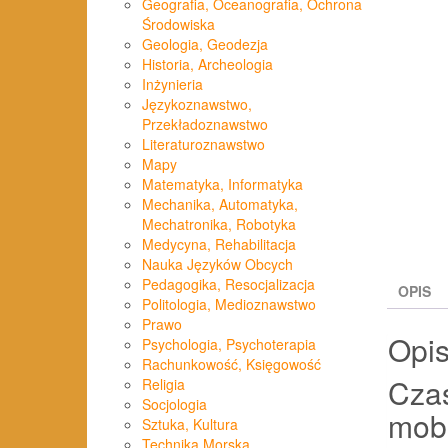
Geografia, Oceanografia, Ochrona
Środowiska
Geologia, Geodezja
Historia, Archeologia
Inżynieria
Językoznawstwo,
Przekładoznawstwo
Literaturoznawstwo
Mapy
Matematyka, Informatyka
Mechanika, Automatyka,
Mechatronika, Robotyka
Medycyna, Rehabilitacja
Nauka Języków Obcych
Pedagogika, Resocjalizacja
OPIS
Politologia, Medioznawstwo
Prawo
Opi
Psychologia, Psychoterapia
Rachunkowość, Księgowość
Czas
Religia
Socjologia
mobi
Sztuka, Kultura
Technika Morska