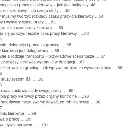
emy czasu pracy dla kierowcy – jaki jest najlepszy .48
s rozliczeniowy – do czego służy …..52
dy musimy tworzyć rozkłady czasu pracy dla kierowcy …54
my i wymiary czasu pracy …..56
ogranicza czas pracy kierowcy ….59
da się policzyć ręcznie czas pracy kierowcy …..63
 4
ie, delegacja i praca za granicą …..65
dy kierowca jest delegowany ….66
nie a rodzaje transportu – przykładowe scenariusze ….67
ie przewozy kierowca wykonuje w delegacji …87
a kierowcy za granicą – jak wpływa na liczenie wynagrodzenia ….88
 5
 służy system IMI …..93
 6
rowca zostawia ślady swojej pracy …..95
rola pracy kierowcy przez organy kontrolne …..96
 pracodawca może zweryfi kować, co robi kierowca ….96
 7
dnić kierowcę …..99
wa o pracę …..99
owa cywilnoprawna ……101