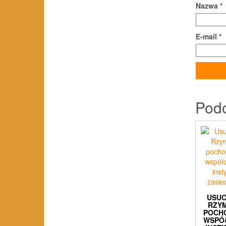
Nazwa
*
E-mail
*
Pod
USUC
RZY
POCH
WSPÓ