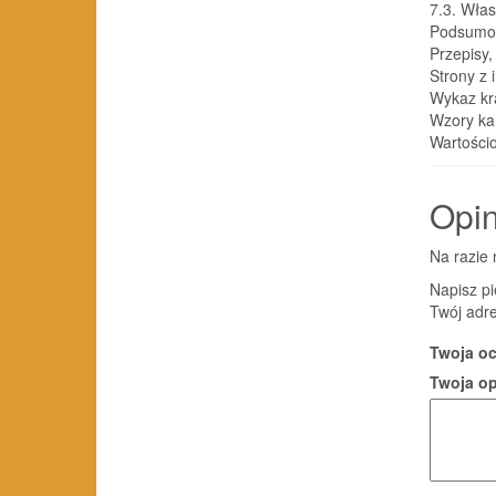
7.3. Wła
Podsumo
Przepisy,
Strony z
Wykaz kr
Wzory kar
Wartości
Opin
Na razie 
Napisz pi
Twój adre
Twoja o
Twoja o