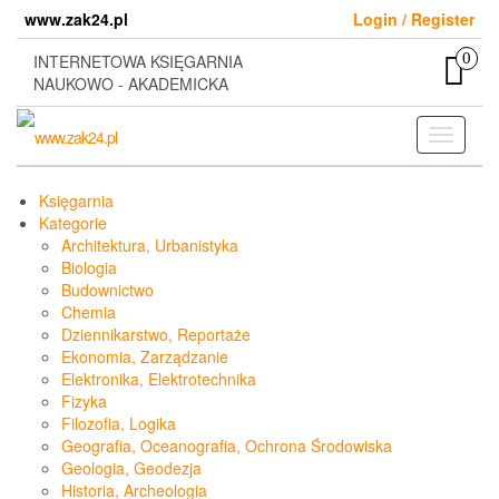
Skip
www.zak24.pl
Login / Register
to
the
0
INTERNETOWA KSIĘGARNIA
content
NAUKOWO - AKADEMICKA
Toggle
navigati
Księgarnia
Kategorie
Architektura, Urbanistyka
Biologia
Budownictwo
Chemia
Dziennikarstwo, Reportaże
Ekonomia, Zarządzanie
Elektronika, Elektrotechnika
Fizyka
Filozofia, Logika
Geografia, Oceanografia, Ochrona Środowiska
Geologia, Geodezja
Historia, Archeologia