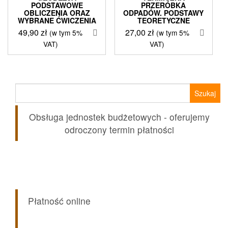
PODSTAWOWE
PRZERÓBKA
OBLICZENIA ORAZ
ODPADÓW. PODSTAWY
WYBRANE ĆWICZENIA
TEORETYCZNE
49,90
zł
27,00
zł
(w tym 5%
(w tym 5%
VAT)
VAT)
Szukaj:
Obsługa jednostek budżetowych - oferujemy
odroczony termin płatności
Płatność online