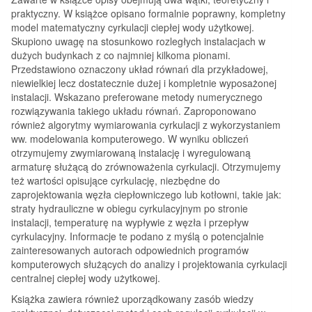
praktyczny. W książce opisano formalnie poprawny, kompletny
model matematyczny cyrkulacji ciepłej wody użytkowej.
Skupiono uwagę na stosunkowo rozległych instalacjach w
dużych budynkach z co najmniej kilkoma pionami.
Przedstawiono oznaczony układ równań dla przykładowej,
niewielkiej lecz dostatecznie dużej i kompletnie wyposażonej
instalacji. Wskazano preferowane metody numerycznego
rozwiązywania takiego układu równań. Zaproponowano
również algorytmy wymiarowania cyrkulacji z wykorzystaniem
ww. modelowania komputerowego. W wyniku obliczeń
otrzymujemy zwymiarowaną instalację i wyregulowaną
armaturę służącą do zrównoważenia cyrkulacji. Otrzymujemy
też wartości opisujące cyrkulację, niezbędne do
zaprojektowania węzła ciepłowniczego lub kotłowni, takie jak:
straty hydrauliczne w obiegu cyrkulacyjnym po stronie
instalacji, temperaturę na wypływie z węzła i przepływ
cyrkulacyjny. Informacje te podano z myślą o potencjalnie
zainteresowanych autorach odpowiednich programów
komputerowych służących do analizy i projektowania cyrkulacji
centralnej ciepłej wody użytkowej.
Książka zawiera również uporządkowany zasób wiedzy