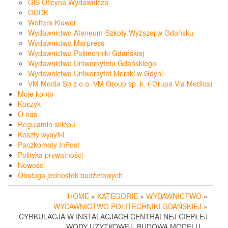
GiS Oficyna Wydawnicza
ODDK
Wolters Kluwer
Wydawnictwo Ateneum-Szkoły Wyższej w Gdańsku
Wydawnictwo Marpress
Wydawnictwo Politechniki Gdańskiej
Wydawnictwo Uniwersytetu Gdańskiego
Wydawnictwo Uniwersytet Morski w Gdyni
VM Media Sp z o.o. VM Group sp. k. ( Grupa Via Medica)
Moje konto
Koszyk
O nas
Regulamin sklepu
Koszty wysyłki
Paczkomaty InPost
Polityka prywatności
Nowości
Obsługa jednostek budżetowych
HOME
»
KATEGORIE
»
WYDAWNICTWO
»
WYDAWNICTWO POLITECHNIKI GDAŃSKIEJ
»
CYRKULACJA W INSTALACJACH CENTRALNEJ CIEPŁEJ
WODY UŻYTKOWEJ. BUDOWA MODELU…