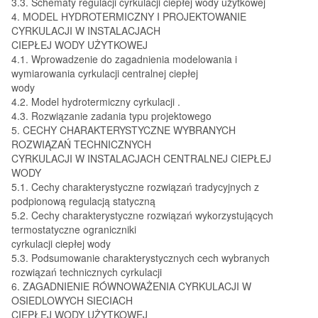
3.3. Schematy regulacji cyrkulacji ciepłej wody użytkowej
4. MODEL HYDROTERMICZNY I PROJEKTOWANIE
CYRKULACJI W INSTALACJACH
CIEPŁEJ WODY UŻYTKOWEJ
4.1. Wprowadzenie do zagadnienia modelowania i
wymiarowania cyrkulacji centralnej ciepłej
wody
4.2. Model hydrotermiczny cyrkulacji .
4.3. Rozwiązanie zadania typu projektowego
5. CECHY CHARAKTERYSTYCZNE WYBRANYCH
ROZWIĄZAŃ TECHNICZNYCH
CYRKULACJI W INSTALACJACH CENTRALNEJ CIEPŁEJ
WODY
5.1. Cechy charakterystyczne rozwiązań tradycyjnych z
podpionową regulacją statyczną
5.2. Cechy charakterystyczne rozwiązań wykorzystujących
termostatyczne ograniczniki
cyrkulacji ciepłej wody
5.3. Podsumowanie charakterystycznych cech wybranych
rozwiązań technicznych cyrkulacji
6. ZAGADNIENIE RÓWNOWAŻENIA CYRKULACJI W
OSIEDLOWYCH SIECIACH
CIEPŁEJ WODY UŻYTKOWEJ