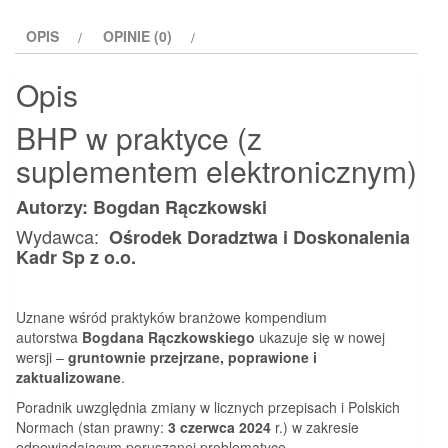
wyd
OPIS
OPINIE (0)
XX
2024
Opis
Bogdan
Rączkowski
BHP w praktyce (z
suplementem elektronicznym)
Autorzy: Bogdan Rączkowski
Wydawca:
Ośrodek Doradztwa i Doskonalenia
Kadr Sp z o.o.
Uznane wśród praktyków branżowe kompendium
autorstwa
Bogdana Rączkowskiego
ukazuje się w nowej
wersji –
gruntownie przejrzane, poprawione i
zaktualizowane
.
Poradnik uwzględnia zmiany w licznych przepisach i Polskich
Normach (stan prawny:
3 czerwca 2024
r.) w zakresie
odpowiadającym poruszanej problematyce.