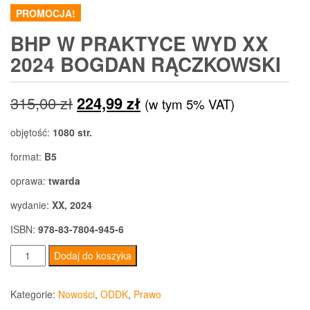
PROMOCJA!
BHP W PRAKTYCE WYD XX
2024 BOGDAN RĄCZKOWSKI
Pierwotna
Aktualna
315,00
zł
224,99
zł
(w tym 5% VAT)
cena
cena
objętość:
1080 str.
wynosiła:
wynosi:
format:
B5
315,00 zł.
224,99 zł.
oprawa:
twarda
wydanie:
XX, 2024
ISBN:
978-83-7804-945-6
ilość
Dodaj do koszyka
BHP
w
Kategorie:
Nowości
,
ODDK
,
Prawo
praktyce