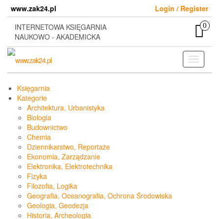
Skip
www.zak24.pl
Login / Register
to
the
0
INTERNETOWA KSIĘGARNIA
content
NAUKOWO - AKADEMICKA
Toggle
navigati
Księgarnia
Kategorie
Architektura, Urbanistyka
Biologia
Budownictwo
Chemia
Dziennikarstwo, Reportaże
Ekonomia, Zarządzanie
Elektronika, Elektrotechnika
Fizyka
Filozofia, Logika
Geografia, Oceanografia, Ochrona Środowiska
Geologia, Geodezja
Historia, Archeologia