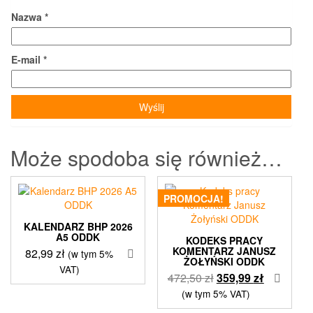
Nazwa
*
E-mail
*
Może spodoba się również…
PROMOCJA!
KALENDARZ BHP 2026
A5 ODDK
KODEKS PRACY
KOMENTARZ JANUSZ
82,99
zł
(w tym 5%
ŻOŁYŃSKI ODDK
VAT)
Pierwotna
Aktualna
472,50
zł
359,99
zł
cena
cena
(w tym 5% VAT)
wynosiła:
wynosi: