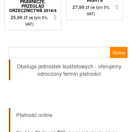
PRAWNICZE.
PRZEGLĄD
27,99
zł
(w tym 5%
ORZECZNICTWA 2016/4
VAT)
25,99
zł
(w tym 5%
VAT)
Szukaj:
Obsługa jednostek budżetowych - oferujemy
odroczony termin płatności
Płatność online