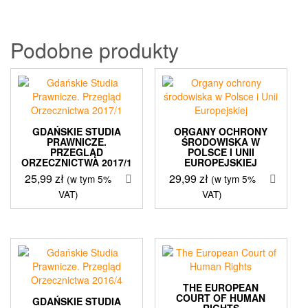
472,50 zł.
359,99 zł.
Podobne produkty
GDAŃSKIE STUDIA
ORGANY OCHRONY
PRAWNICZE.
ŚRODOWISKA W
PRZEGLĄD
POLSCE I UNII
ORZECZNICTWA 2017/1
EUROPEJSKIEJ
25,99
zł
29,99
zł
(w tym 5%
(w tym 5%
VAT)
VAT)
THE EUROPEAN
COURT OF HUMAN
GDAŃSKIE STUDIA
RIGHTS