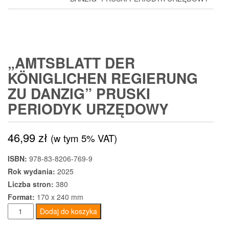
„AMTSBLATT DER
KÖNIGLICHEN REGIERUNG
ZU DANZIG” PRUSKI
PERIODYK URZĘDOWY
46,99
zł
(w tym 5% VAT)
ISBN:
978-83-8206-769-9
Rok wydania:
2025
Liczba stron:
380
Format:
170 x 240 mm
ilość
Dodaj do koszyka
„Amtsblatt