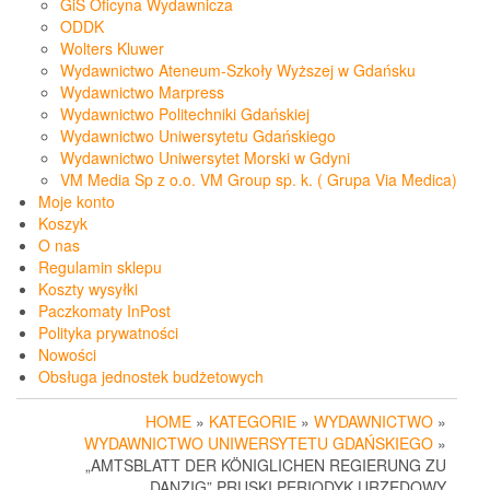
GiS Oficyna Wydawnicza
ODDK
Wolters Kluwer
Wydawnictwo Ateneum-Szkoły Wyższej w Gdańsku
Wydawnictwo Marpress
Wydawnictwo Politechniki Gdańskiej
Wydawnictwo Uniwersytetu Gdańskiego
Wydawnictwo Uniwersytet Morski w Gdyni
VM Media Sp z o.o. VM Group sp. k. ( Grupa Via Medica)
Moje konto
Koszyk
O nas
Regulamin sklepu
Koszty wysyłki
Paczkomaty InPost
Polityka prywatności
Nowości
Obsługa jednostek budżetowych
HOME
»
KATEGORIE
»
WYDAWNICTWO
»
WYDAWNICTWO UNIWERSYTETU GDAŃSKIEGO
»
„AMTSBLATT DER KÖNIGLICHEN REGIERUNG ZU
DANZIG” PRUSKI PERIODYK URZĘDOWY