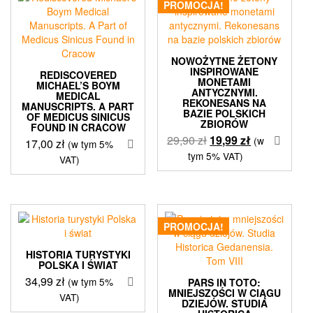
PROMOCJA!
NOWOŻYTNE ŻETONY
INSPIROWANE
REDISCOVERED
MONETAMI
MICHAEL’S BOYM
ANTYCZNYMI.
MEDICAL
REKONESANS NA
MANUSCRIPTS. A PART
BAZIE POLSKICH
OF MEDICUS SINICUS
ZBIORÓW
FOUND IN CRACOW
Pierwotna
Aktualna
29,90
zł
19,99
zł
(w
17,00
zł
(w tym 5%
cena
cena
tym 5% VAT)
VAT)
wynosiła:
wynosi:
29,90 zł.
19,99 zł.
PROMOCJA!
HISTORIA TURYSTYKI
POLSKA I ŚWIAT
34,99
zł
(w tym 5%
PARS IN TOTO:
MNIEJSZOŚCI W CIĄGU
VAT)
DZIEJÓW. STUDIA