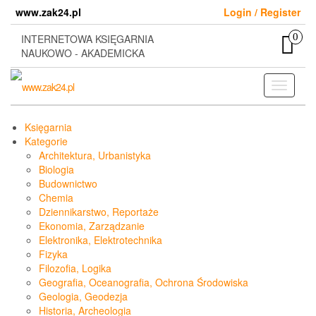
Skip
www.zak24.pl
Login / Register
to
the
0
INTERNETOWA KSIĘGARNIA
content
NAUKOWO - AKADEMICKA
Toggle
navigati
Księgarnia
Kategorie
Architektura, Urbanistyka
Biologia
Budownictwo
Chemia
Dziennikarstwo, Reportaże
Ekonomia, Zarządzanie
Elektronika, Elektrotechnika
Fizyka
Filozofia, Logika
Geografia, Oceanografia, Ochrona Środowiska
Geologia, Geodezja
Historia, Archeologia