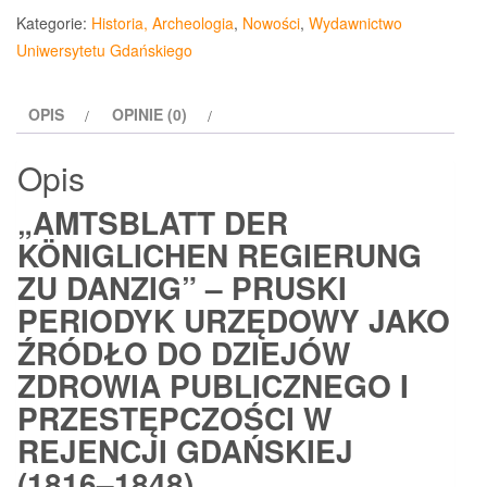
der
Kategorie:
Historia, Archeologia
,
Nowości
,
Wydawnictwo
Königlichen
Uniwersytetu Gdańskiego
Regierung
zu
OPIS
OPINIE (0)
Danzig”
pruski
Opis
periodyk
urzędowy
„AMTSBLATT DER
KÖNIGLICHEN REGIERUNG
ZU DANZIG” – PRUSKI
PERIODYK URZĘDOWY JAKO
ŹRÓDŁO DO DZIEJÓW
ZDROWIA PUBLICZNEGO I
PRZESTĘPCZOŚCI W
REJENCJI GDAŃSKIEJ
(1816–1848)