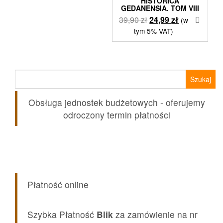
HISTORICA
GEDANENSIA. TOM VIII
Pierwotna
Aktualna
39,90
zł
24,99
zł
(w
cena
cena
tym 5% VAT)
wynosiła:
wynosi:
39,90 zł.
24,99 zł.
Szukaj:
Obsługa jednostek budżetowych - oferujemy
odroczony termin płatności
Płatność online
Szybka Płatność
Blik
za zamówienie na nr