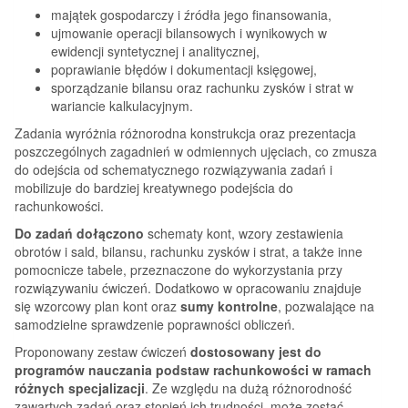
majątek gospodarczy i źródła jego finansowania,
ujmowanie operacji bilansowych i wynikowych w
ewidencji syntetycznej i analitycznej,
poprawianie błędów i dokumentacji księgowej,
sporządzanie bilansu oraz rachunku zysków i strat w
wariancie kalkulacyjnym.
Zadania wyróżnia różnorodna konstrukcja oraz prezentacja
poszczególnych zagadnień w odmiennych ujęciach, co zmusza
do odejścia od schematycznego rozwiązywania zadań i
mobilizuje do bardziej kreatywnego podejścia do
rachunkowości.
Do zadań dołączono
schematy kont, wzory zestawienia
obrotów i sald, bilansu, rachunku zysków i strat, a także inne
pomocnicze tabele, przeznaczone do wykorzystania przy
rozwiązywaniu ćwiczeń. Dodatkowo w opracowaniu znajduje
się wzorcowy plan kont oraz
sumy kontrolne
, pozwalające na
samodzielne sprawdzenie poprawności obliczeń.
Proponowany zestaw ćwiczeń
dostosowany jest do
programów nauczania podstaw rachunkowości w ramach
różnych specjalizacji
. Ze względu na dużą różnorodność
zawartych zadań oraz stopień ich trudności, może zostać