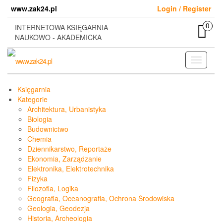
Skip
www.zak24.pl
Login / Register
to
the
0
INTERNETOWA KSIĘGARNIA
content
NAUKOWO - AKADEMICKA
Toggle
navigati
Księgarnia
Kategorie
Architektura, Urbanistyka
Biologia
Budownictwo
Chemia
Dziennikarstwo, Reportaże
Ekonomia, Zarządzanie
Elektronika, Elektrotechnika
Fizyka
Filozofia, Logika
Geografia, Oceanografia, Ochrona Środowiska
Geologia, Geodezja
Historia, Archeologia