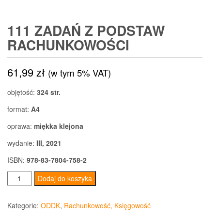
111 ZADAŃ Z PODSTAW
RACHUNKOWOŚCI
61,99
zł
(w tym 5% VAT)
objętość:
324 str.
format:
A4
oprawa:
miękka klejona
wydanie:
III, 2021
ISBN:
978-83-7804-758-2
ilość
Dodaj do koszyka
111
zadań
Kategorie:
ODDK
,
Rachunkowość, Księgowość
z