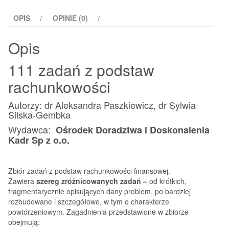
podstaw
OPIS
OPINIE (0)
rachunkowości
Opis
111 zadań z podstaw
rachunkowości
Autorzy: dr Aleksandra Paszkiewicz, dr Sylwia
Silska-Gembka
Wydawca:
Ośrodek Doradztwa i Doskonalenia
Kadr Sp z o.o.
Zbiór zadań z podstaw rachunkowości finansowej.
Zawiera
szereg zróżnicowanych zadań –
od krótkich,
fragmentarycznie opisujących dany problem, po bardziej
rozbudowane i szczegółowe, w tym o charakterze
powtórzeniowym. Zagadnienia przedstawione w zbiorze
obejmują: