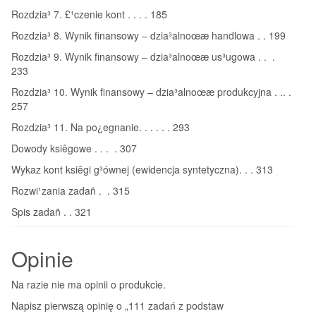
Rozdzia³ 7. £¹czenie kont . . . . 185
Rozdzia³ 8. Wynik finansowy – dzia³alnoœæ handlowa . . 199
Rozdzia³ 9. Wynik finansowy – dzia³alnoœæ us³ugowa . . .
233
Rozdzia³ 10. Wynik finansowy – dzia³alnoœæ produkcyjna . .. .
257
Rozdzia³ 11. Na po¿egnanie. . . . . . 293
Dowody ksiêgowe . . . . 307
Wykaz kont ksiêgi g³ównej (ewidencja syntetyczna). . . 313
Rozwi¹zania zadañ . . 315
Spis zadañ . . 321
Opinie
Na razie nie ma opinii o produkcie.
Napisz pierwszą opinię o „111 zadań z podstaw