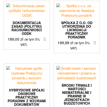
DOKUMENTACJA
SPÓŁKA Z O.O. OD
ZASAD (POLITYKI)
UTWORZENIA DO
RACHUNKOWOŚCI
LIKWIDACJI
ODDK
PRAKTYCZNY
PORADNIK
189,00
zł
(w tym 5%
199,99
zł
(w tym 5%
VAT)
VAT)
ŚRODKI TRWAŁE I
WARTOŚCI
HYBRYDOWE SPÓŁKI
NIEMATERIALNE I
OSOBOWE
PRAWNE W
PRAKTYCZNY
JEDNOSTKACH
PORADNIK Z WZORAMI
BUDŻETOWYCH
DOKUMENTÓW