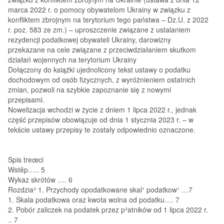
marca 2022 r. o pomocy obywatelom Ukrainy w związku z
konfliktem zbrojnym na terytorium tego państwa – Dz.U. z 2022
r. poz. 583 ze zm.) – uproszczenie związane z ustalaniem
rezydencji podatkowej obywateli Ukrainy, darowizny
przekazane na cele związane z przeciwdziałaniem skutkom
działań wojennych na terytorium Ukrainy
Dołączony do książki ujednolicony tekst ustawy o podatku
dochodowym od osób fizycznych, z wyróżnieniem ostatnich
zmian, pozwoli na szybkie zapoznanie się z nowymi
przepisami.
Nowelizacja wchodzi w życie z dniem 1 lipca 2022 r., jednak
część przepisów obowiązuje od dnia 1 stycznia 2023 r. – w
tekście ustawy przepisy te zostały odpowiednio oznaczone.
Spis treœci
Wstêp….. 5
Wykaz skrótów …. 6
Rozdzia³ 1. Przychody opodatkowane skal¹ podatkow¹ …7
1. Skala podatkowa oraz kwota wolna od podatku…. 7
2. Pobór zaliczek na podatek przez p³atników od 1 lipca 2022 r.
.. 7