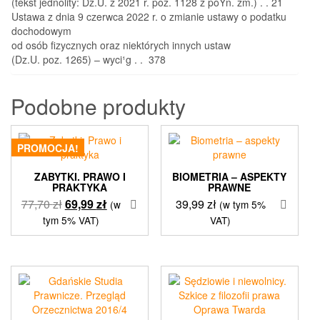
(tekst jednolity: Dz.U. z 2021 r. poz. 1128 z póŸn. zm.) . . 21
Ustawa z dnia 9 czerwca 2022 r. o zmianie ustawy o podatku
dochodowym
od osób fizycznych oraz niektórych innych ustaw
(Dz.U. poz. 1265) – wyci¹g . . 378
Podobne produkty
PROMOCJA!
ZABYTKI. PRAWO I
BIOMETRIA – ASPEKTY
PRAKTYKA
PRAWNE
Pierwotna
Aktualna
77,70
zł
69,99
zł
39,99
zł
(w
(w tym 5%
cena
cena
tym 5% VAT)
VAT)
wynosiła:
wynosi:
77,70 zł.
69,99 zł.