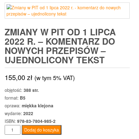
ZMIANY W PIT OD 1 LIPCA
2022 R. – KOMENTARZ DO
NOWYCH PRZEPISÓW –
UJEDNOLICONY TEKST
155,00
zł
(w tym 5% VAT)
objętość:
388 str.
format:
B5
oprawa:
miękka klejona
wydanie:
2022
ISBN:
978-83-7804-985-2
ilość
Dodaj do koszyka
Zmiany