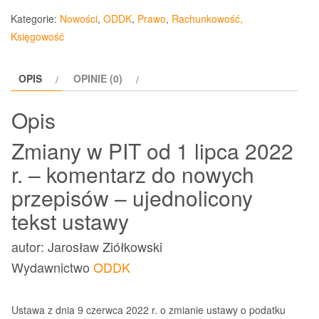
w
Kategorie:
Nowości
,
ODDK
,
Prawo
,
Rachunkowość,
PIT
Księgowość
od
1
OPIS
OPINIE (0)
lipca
2022
Opis
r.
-
Zmiany w PIT od 1 lipca 2022
komentarz
r. – komentarz do nowych
do
przepisów – ujednolicony
nowych
przepisów
tekst ustawy
–
ujednolicony
autor: Jarosław Ziółkowski
tekst
Wydawnictwo
ODDK
Ustawa z dnia 9 czerwca 2022 r. o zmianie ustawy o podatku