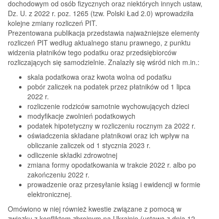
dochodowym od osób fizycznych oraz niektórych innych ustaw,
Dz. U. z 2022 r. poz. 1265 (tzw. Polski Ład 2.0) wprowadziła
kolejne zmiany rozliczeń PIT.
Prezentowana publikacja przedstawia najważniejsze elementy
rozliczeń PIT według aktualnego stanu prawnego, z punktu
widzenia płatników tego podatku oraz przedsiębiorców
rozliczających się samodzielnie. Znalazły się wśród nich m.in.:
skala podatkowa oraz kwota wolna od podatku
pobór zaliczek na podatek przez płatników od 1 lipca
2022 r.
rozliczenie rodziców samotnie wychowujących dzieci
modyfikacje zwolnień podatkowych
podatek hipotetyczny w rozliczeniu rocznym za 2022 r.
oświadczenia składane płatnikowi oraz ich wpływ na
obliczanie zaliczek od 1 stycznia 2023 r.
odliczenie składki zdrowotnej
zmiana formy opodatkowania w trakcie 2022 r. albo po
zakończeniu 2022 r.
prowadzenie oraz przesyłanie ksiąg i ewidencji w formie
elektronicznej.
Omówiono w niej również kwestie związane z pomocą w
związku z konfliktem zbrojnym na Ukrainie (ustawa z dnia 12