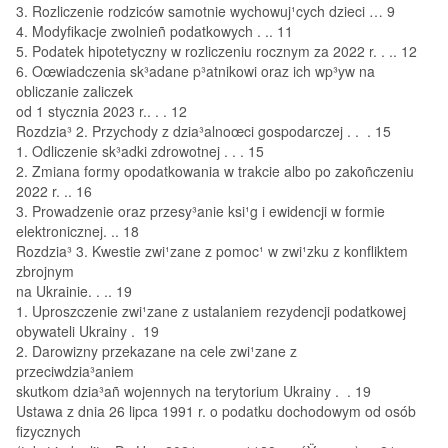
3. Rozliczenie rodziców samotnie wychowuj¹cych dzieci … 9
4. Modyfikacje zwolnieñ podatkowych . .. 11
5. Podatek hipotetyczny w rozliczeniu rocznym za 2022 r. . .. 12
6. Oœwiadczenia sk³adane p³atnikowi oraz ich wp³yw na
obliczanie zaliczek
od 1 stycznia 2023 r.. . . 12
Rozdzia³ 2. Przychody z dzia³alnoœci gospodarczej . . . 15
1. Odliczenie sk³adki zdrowotnej . . . 15
2. Zmiana formy opodatkowania w trakcie albo po zakoñczeniu
2022 r. .. 16
3. Prowadzenie oraz przesy³anie ksi¹g i ewidencji w formie
elektronicznej. .. 18
Rozdzia³ 3. Kwestie zwi¹zane z pomoc¹ w zwi¹zku z konfliktem
zbrojnym
na Ukrainie. . .. 19
1. Uproszczenie zwi¹zane z ustalaniem rezydencji podatkowej
obywateli Ukrainy . 19
2. Darowizny przekazane na cele zwi¹zane z
przeciwdzia³aniem
skutkom dzia³añ wojennych na terytorium Ukrainy . . 19
Ustawa z dnia 26 lipca 1991 r. o podatku dochodowym od osób
fizycznych