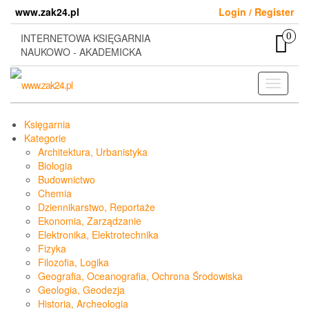
Skip
www.zak24.pl
Login / Register
to
the
0
INTERNETOWA KSIĘGARNIA
content
NAUKOWO - AKADEMICKA
Toggle
navigati
Księgarnia
Kategorie
Architektura, Urbanistyka
Biologia
Budownictwo
Chemia
Dziennikarstwo, Reportaże
Ekonomia, Zarządzanie
Elektronika, Elektrotechnika
Fizyka
Filozofia, Logika
Geografia, Oceanografia, Ochrona Środowiska
Geologia, Geodezja
Historia, Archeologia