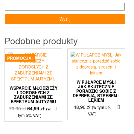
Podobne produkty
PROMOCJA!
W PUŁAPCE MYŚLI
JAK SKUTECZNIE
WSPARCIE MŁODZIEŻY
PORADZIĆ SOBIE Z
I DOROSŁYCH Z
DEPRESJĄ, STRESEM I
ZABURZENIAMI ZE
LĘKIEM
SPEKTRUM AUTYZMU
48,90
zł
(w tym 5%
Pierwotna
Aktualna
79,90
zł
64,99
zł
(w
VAT)
cena
cena
tym 5% VAT)
wynosiła:
wynosi:
79,90 zł.
64,99 zł.