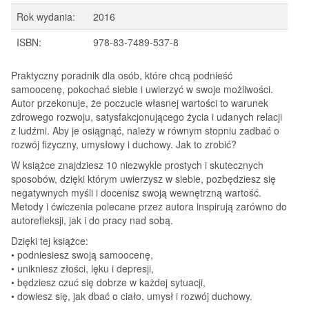
Rok wydania:
2016
ISBN:
978-83-7489-537-8
Praktyczny poradnik dla osób, które chcą podnieść
samoocenę, pokochać siebie i uwierzyć w swoje możliwości.
Autor przekonuje, że poczucie własnej wartości to warunek
zdrowego rozwoju, satysfakcjonującego życia i udanych relacji
z ludźmi. Aby je osiągnąć, należy w równym stopniu zadbać o
rozwój fizyczny, umysłowy i duchowy. Jak to zrobić?
W książce znajdziesz 10 niezwykle prostych i skutecznych
sposobów, dzięki którym uwierzysz w siebie, pozbędziesz się
negatywnych myśli i docenisz swoją wewnętrzną wartość.
Metody i ćwiczenia polecane przez autora inspirują zarówno do
autorefleksji, jak i do pracy nad sobą.
Dzięki tej książce:
• podniesiesz swoją samoocenę,
• unikniesz złości, lęku i depresji,
• będziesz czuć się dobrze w każdej sytuacji,
• dowiesz się, jak dbać o ciało, umysł i rozwój duchowy.