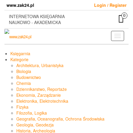
Skip
www.zak24.pl
Login / Register
to
the
0
INTERNETOWA KSIĘGARNIA
content
NAUKOWO - AKADEMICKA
Toggle
navigati
Księgarnia
Kategorie
Architektura, Urbanistyka
Biologia
Budownictwo
Chemia
Dziennikarstwo, Reportaże
Ekonomia, Zarządzanie
Elektronika, Elektrotechnika
Fizyka
Filozofia, Logika
Geografia, Oceanografia, Ochrona Środowiska
Geologia, Geodezja
Historia, Archeologia