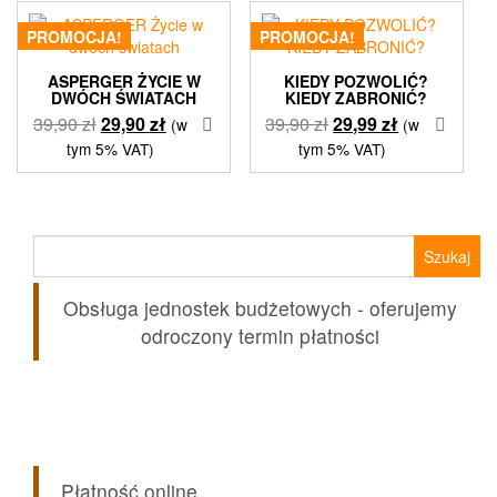
PROMOCJA!
PROMOCJA!
ASPERGER ŻYCIE W
KIEDY POZWOLIĆ?
DWÓCH ŚWIATACH
KIEDY ZABRONIĆ?
Pierwotna
Aktualna
Pierwotna
Aktualna
39,90
zł
29,90
zł
39,90
zł
29,99
zł
(w
(w
cena
cena
cena
cena
tym 5% VAT)
tym 5% VAT)
wynosiła:
wynosi:
wynosiła:
wynosi:
39,90 zł.
29,90 zł.
39,90 zł.
29,99 zł.
Szukaj:
Obsługa jednostek budżetowych - oferujemy
odroczony termin płatności
Płatność online