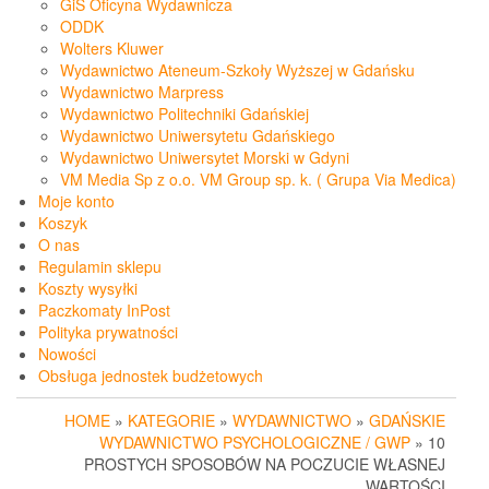
GiS Oficyna Wydawnicza
ODDK
Wolters Kluwer
Wydawnictwo Ateneum-Szkoły Wyższej w Gdańsku
Wydawnictwo Marpress
Wydawnictwo Politechniki Gdańskiej
Wydawnictwo Uniwersytetu Gdańskiego
Wydawnictwo Uniwersytet Morski w Gdyni
VM Media Sp z o.o. VM Group sp. k. ( Grupa Via Medica)
Moje konto
Koszyk
O nas
Regulamin sklepu
Koszty wysyłki
Paczkomaty InPost
Polityka prywatności
Nowości
Obsługa jednostek budżetowych
HOME
»
KATEGORIE
»
WYDAWNICTWO
»
GDAŃSKIE
WYDAWNICTWO PSYCHOLOGICZNE / GWP
» 10
PROSTYCH SPOSOBÓW NA POCZUCIE WŁASNEJ
WARTOŚCI