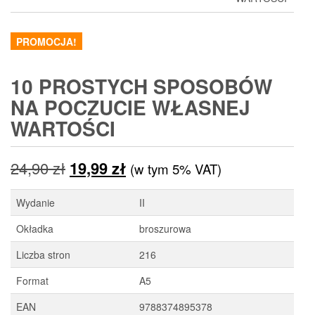
PROMOCJA!
10 PROSTYCH SPOSOBÓW
NA POCZUCIE WŁASNEJ
WARTOŚCI
Pierwotna
Aktualna
24,90
zł
19,99
zł
(w tym 5% VAT)
cena
cena
Wydanie
II
wynosiła:
wynosi:
Okładka
broszurowa
24,90 zł.
19,99 zł.
Liczba stron
216
Format
A5
EAN
9788374895378