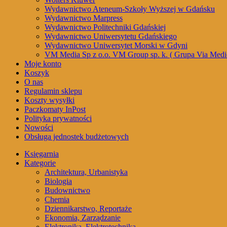
Wydawnictwo Ateneum-Szkoły Wyższej w Gdańsku
Wydawnictwo Marpress
Wydawnictwo Politechniki Gdańskiej
Wydawnictwo Uniwersytetu Gdańskiego
Wydawnictwo Uniwersytet Morski w Gdyni
VM Media Sp z o.o. VM Group sp. k. ( Grupa Via Medi
Moje konto
Koszyk
O nas
Regulamin sklepu
Koszty wysyłki
Paczkomaty InPost
Polityka prywatności
Nowości
Obsługa jednostek budżetowych
Księgarnia
Kategorie
Architektura, Urbanistyka
Biologia
Budownictwo
Chemia
Dziennikarstwo, Reportaże
Ekonomia, Zarządzanie
Elektronika, Elektrotechnika