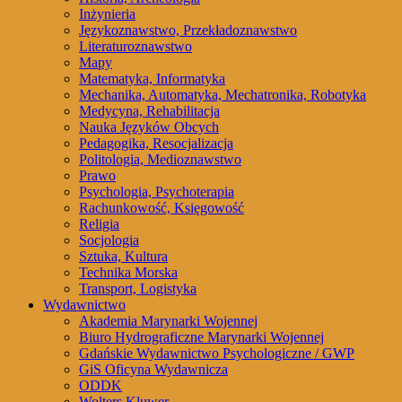
Inżynieria
Językoznawstwo, Przekładoznawstwo
Literaturoznawstwo
Mapy
Matematyka, Informatyka
Mechanika, Automatyka, Mechatronika, Robotyka
Medycyna, Rehabilitacja
Nauka Języków Obcych
Pedagogika, Resocjalizacja
Politologia, Medioznawstwo
Prawo
Psychologia, Psychoterapia
Rachunkowość, Księgowość
Religia
Socjologia
Sztuka, Kultura
Technika Morska
Transport, Logistyka
Wydawnictwo
Akademia Marynarki Wojennej
Biuro Hydrograficzne Marynarki Wojennej
Gdańskie Wydawnictwo Psychologiczne / GWP
GiS Oficyna Wydawnicza
ODDK
Wolters Kluwer