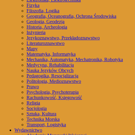
Fizyka
Filozofia, Logika
Geografia, Oceanografia, Ochrona Środowiska
Geologia, Geodezja
Historia, Archeologia
Inżynieria
Językoznawstwo, Przekładoznawstwo
Literaturoznawstwo
Mapy
Matematyka, Informatyka
Mechanika, Automatyka, Mechatronika, Robotyka
Medycyna, Rehabilitacja
Nauka Języków Obcych
Pedagogika, Resocjalizacja
Politologia, Medioznawstwo
Prawo
Psychologia, Psychoterapia
Rachunkowość, Księgowość
Religia
Socjologia
Sztuka, Kultura
Technika Morska
Transport, Logistyka
Wydawnictwo