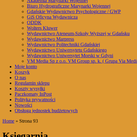
Akademia Marynarki Wojennej
Biuro Hydrograficzne Marynarki Wojennej
Gdańskie Wydawnictwo Psychologiczne / GWP
GiS Oficyna Wydawnicza
ODDK
Wolters Kluwer
Wydawnictwo Ateneum-Szkoły Wyższej w Gdańsku
Wydawnictwo Marpress
Wydawnictwo Politechniki Gdańskiej
Wydawnictwo Uniwersytetu Gdańskiego
Wydawnictwo Uniwersytet Morski w Gdyni
VM Media Sp z o.o. VM Group sp. k. ( Grupa Via Medi
Moje konto
Koszyk
O nas
Regulamin sklepu
Koszty wysyłki
Paczkomaty InPost
Polityka prywatności
Nowości
Obsługa jednostek budżetowych
Home
» Strona 93
Księgarnia