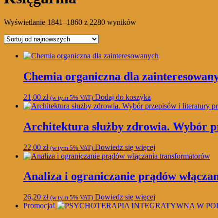
Posortowane
Wyświetlanie 1841–1860 z 2280 wyników
według
najnowszych
Chemia organiczna dla zainteresowan
21,00
zł
Dodaj do koszyka
(w tym 5% VAT)
Architektura służby zdrowia. Wybór pr
22,00
zł
Dowiedz się więcej
(w tym 5% VAT)
Analiza i ograniczanie prądów włącza
26,20
zł
Dowiedz się więcej
(w tym 5% VAT)
Promocja!