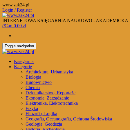
Skip
www.zak24.pl
to
Login / Register
the
content
INTERNETOWA KSIĘGARNIA NAUKOWO - AKADEMICKA
0
Cart
0,00 zł
Toggle navigation
Księgarnia
Kategorie
Architektura, Urbanistyka
Biologia
Budownictwo
Chemia
Dziennikarstwo, Reportaże
Ekonomia, Zarządzanie
Elektronika, Elektrotechnika
Fizyka
Filozofia, Logika
Geografia, Oceanografia, Ochrona Środowiska
Geologia, Geodezja
Historia, Archeologia