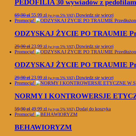
39,90 zł.
31,99 zł.
PEDOFILIA 30 wywiadów z pedofilam
Pierwotna
Aktualna
69,90
zł
55,99
zł
Dowiedz się więcej
(w tym 5% VAT)
cena
cena
Promocja!
wynosiła:
wynosi:
69,90 zł.
55,99 zł.
ODZYSKAJ ŻYCIE PO TRAUMIE Przedłu
Pierwotna
Aktualna
29,90
zł
23,99
zł
Dowiedz się więcej
(w tym 5% VAT)
cena
cena
Promocja!
wynosiła:
wynosi:
29,90 zł.
23,99 zł.
ODZYSKAJ ŻYCIE PO TRAUMIE Przedłu
Pierwotna
Aktualna
29,90
zł
23,99
zł
Dowiedz się więcej
(w tym 5% VAT)
cena
cena
Promocja!
wynosiła:
wynosi:
29,90 zł.
23,99 zł.
NORMY I KONTROWERSJE ETYCZ
Pierwotna
Aktualna
59,90
zł
49,99
zł
Dodaj do koszyka
(w tym 5% VAT)
cena
cena
Promocja!
wynosiła:
wynosi:
59,90 zł.
49,99 zł.
BEHAWIORYZM