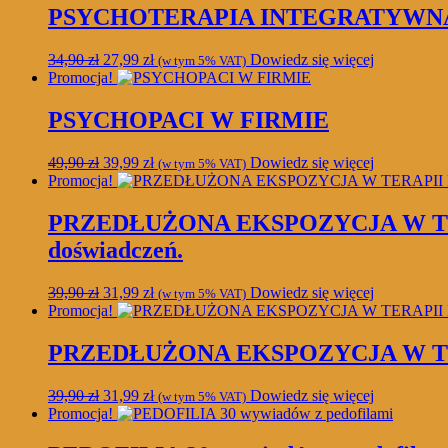
PSYCHOTERAPIA INTEGRATYWNA
Pierwotna
Aktualna
34,90
zł
27,99
zł
Dowiedz się więcej
(w tym 5% VAT)
cena
cena
Promocja!
wynosiła:
wynosi:
34,90 zł.
27,99 zł.
PSYCHOPACI W FIRMIE
Pierwotna
Aktualna
49,90
zł
39,99
zł
Dowiedz się więcej
(w tym 5% VAT)
cena
cena
Promocja!
wynosiła:
wynosi:
49,90 zł.
39,99 zł.
PRZEDŁUŻONA EKSPOZYCJA W TERA
doświadczeń.
Pierwotna
Aktualna
39,90
zł
31,99
zł
Dowiedz się więcej
(w tym 5% VAT)
cena
cena
Promocja!
wynosiła:
wynosi:
39,90 zł.
31,99 zł.
PRZEDŁUŻONA EKSPOZYCJA W TERAPI
Pierwotna
Aktualna
39,90
zł
31,99
zł
Dowiedz się więcej
(w tym 5% VAT)
cena
cena
Promocja!
wynosiła:
wynosi: