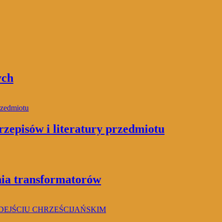
ych
zepisów i literatury przedmiotu
nia transformatorów