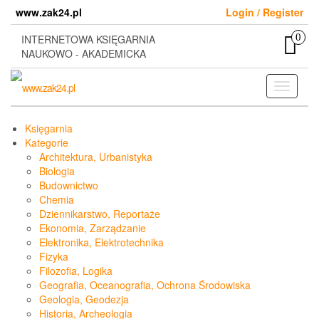
Skip
www.zak24.pl
Login / Register
to
the
0
INTERNETOWA KSIĘGARNIA
content
NAUKOWO - AKADEMICKA
Toggle
navigati
Księgarnia
Kategorie
Architektura, Urbanistyka
Biologia
Budownictwo
Chemia
Dziennikarstwo, Reportaże
Ekonomia, Zarządzanie
Elektronika, Elektrotechnika
Fizyka
Filozofia, Logika
Geografia, Oceanografia, Ochrona Środowiska
Geologia, Geodezja
Historia, Archeologia