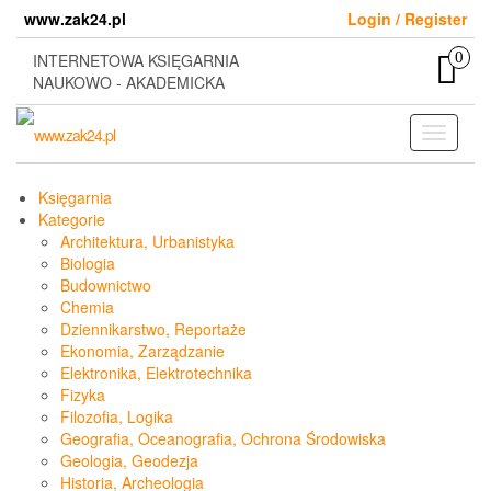
Skip
www.zak24.pl
Login / Register
to
the
0
INTERNETOWA KSIĘGARNIA
content
NAUKOWO - AKADEMICKA
Toggle
navigati
Księgarnia
Kategorie
Architektura, Urbanistyka
Biologia
Budownictwo
Chemia
Dziennikarstwo, Reportaże
Ekonomia, Zarządzanie
Elektronika, Elektrotechnika
Fizyka
Filozofia, Logika
Geografia, Oceanografia, Ochrona Środowiska
Geologia, Geodezja
Historia, Archeologia