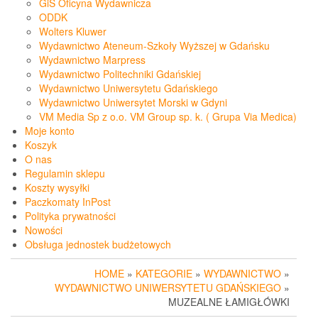
GiS Oficyna Wydawnicza
ODDK
Wolters Kluwer
Wydawnictwo Ateneum-Szkoły Wyższej w Gdańsku
Wydawnictwo Marpress
Wydawnictwo Politechniki Gdańskiej
Wydawnictwo Uniwersytetu Gdańskiego
Wydawnictwo Uniwersytet Morski w Gdyni
VM Media Sp z o.o. VM Group sp. k. ( Grupa Via Medica)
Moje konto
Koszyk
O nas
Regulamin sklepu
Koszty wysyłki
Paczkomaty InPost
Polityka prywatności
Nowości
Obsługa jednostek budżetowych
HOME
»
KATEGORIE
»
WYDAWNICTWO
»
WYDAWNICTWO UNIWERSYTETU GDAŃSKIEGO
»
MUZEALNE ŁAMIGŁÓWKI