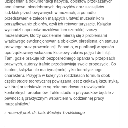
uzupełniania dokumentacji nabycia, obiektów przekazanych
anonimowo, nieodebranych depozytów oraz szczątków
ludzkich przechowywanych w muzeach, a ponadto
przedstawienie zaleceń mających ułatwić muzealnikom
porządkowanie zbiorów, czyli ich reinwentaryzację. Książka
wychodzi naprzeciw oczekiwaniom szerokiej rzeszy
muzealników, którzy codziennie mierzą się z problemami
właściwego ewidencjonowania obiektów, określenia ich statusu
prawnego oraz proweniencji. Ponadto, w publikacji w sposób
uporządkowany wskazano kluczowy zakres pojęć i definicji.
Tam, gdzie brakuje ich bezpośredniego oparcia w przepisach
prawnych, autorzy trafnie przedstawiają swoje propozycje. Co
istotne, książka nie ma bynajmniej tylko teoretycznego
charakteru. Przyjęta w kolejnych rozdziałach formuła obok
części
stricte
teoretycznej powiązana jest z ciekawą kazuistyką,
w której przedstawione są rekomendowane rozwiązania
konkretnych problemów. Takie studium przypadków będzie z
pewnością praktycznym wsparciem w codziennej pracy
muzealników.”
z recenzji prof. dr. hab. Macieja Trzcińskiego