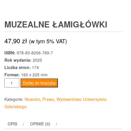
MUZEALNE ŁAMIGŁÓWKI
47,90
zł
(w tym 5% VAT)
ISBN:
978-83-8206-789-7
Rok wydania:
2025
Liczba stron:
174
Format:
160 x 225 mm
ilość
Dodaj do koszyka
Muzealne
łamigłówki
Kategorie:
Nowości
,
Prawo
,
Wydawnictwo Uniwersytetu
Gdańskiego
OPIS
OPINIE (0)