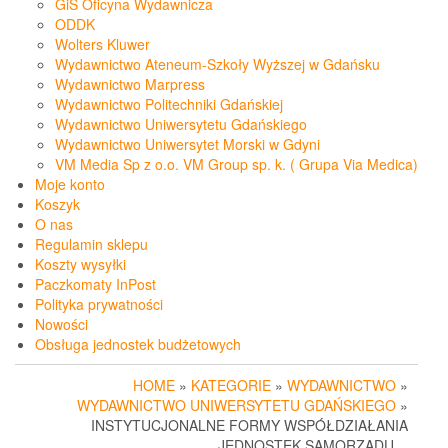
GiS Oficyna Wydawnicza
ODDK
Wolters Kluwer
Wydawnictwo Ateneum-Szkoły Wyższej w Gdańsku
Wydawnictwo Marpress
Wydawnictwo Politechniki Gdańskiej
Wydawnictwo Uniwersytetu Gdańskiego
Wydawnictwo Uniwersytet Morski w Gdyni
VM Media Sp z o.o. VM Group sp. k. ( Grupa Via Medica)
Moje konto
Koszyk
O nas
Regulamin sklepu
Koszty wysyłki
Paczkomaty InPost
Polityka prywatności
Nowości
Obsługa jednostek budżetowych
HOME
»
KATEGORIE
»
WYDAWNICTWO
»
WYDAWNICTWO UNIWERSYTETU GDAŃSKIEGO
»
INSTYTUCJONALNE FORMY WSPÓŁDZIAŁANIA
JEDNOSTEK SAMORZĄDU…