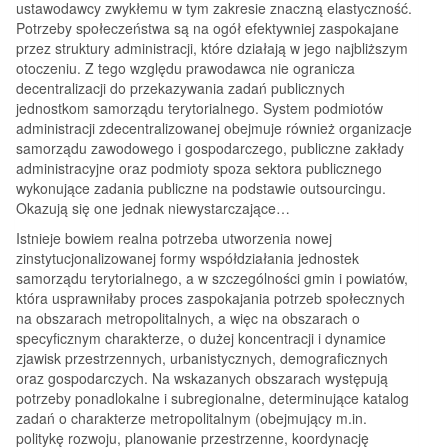
ustawodawcy zwykłemu w tym zakresie znaczną elastyczność.
Potrzeby społeczeństwa są na ogół efektywniej zaspokajane
przez struktury administracji, które działają w jego najbliższym
otoczeniu. Z tego względu prawodawca nie ogranicza
decentralizacji do przekazywania zadań publicznych
jednostkom samorządu terytorialnego. System podmiotów
administracji zdecentralizowanej obejmuje również organizacje
samorządu zawodowego i gospodarczego, publiczne zakłady
administracyjne oraz podmioty spoza sektora publicznego
wykonujące zadania publiczne na podstawie outsourcingu.
Okazują się one jednak niewystarczające…
Istnieje bowiem realna potrzeba utworzenia nowej
zinstytucjonalizowanej formy współdziałania jednostek
samorządu terytorialnego, a w szczególności gmin i powiatów,
która usprawniłaby proces zaspokajania potrzeb społecznych
na obszarach metropolitalnych, a więc na obszarach o
specyficznym charakterze, o dużej koncentracji i dynamice
zjawisk przestrzennych, urbanistycznych, demograficznych
oraz gospodarczych. Na wskazanych obszarach występują
potrzeby ponadlokalne i subregionalne, determinujące katalog
zadań o charakterze metropolitalnym (obejmujący m.in.
politykę rozwoju, planowanie przestrzenne, koordynację