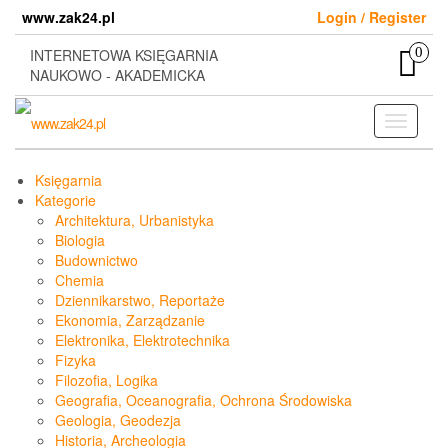
Skip
www.zak24.pl
Login / Register
to
the
0
INTERNETOWA KSIĘGARNIA
content
NAUKOWO - AKADEMICKA
Toggle
navigati
Księgarnia
Kategorie
Architektura, Urbanistyka
Biologia
Budownictwo
Chemia
Dziennikarstwo, Reportaże
Ekonomia, Zarządzanie
Elektronika, Elektrotechnika
Fizyka
Filozofia, Logika
Geografia, Oceanografia, Ochrona Środowiska
Geologia, Geodezja
Historia, Archeologia