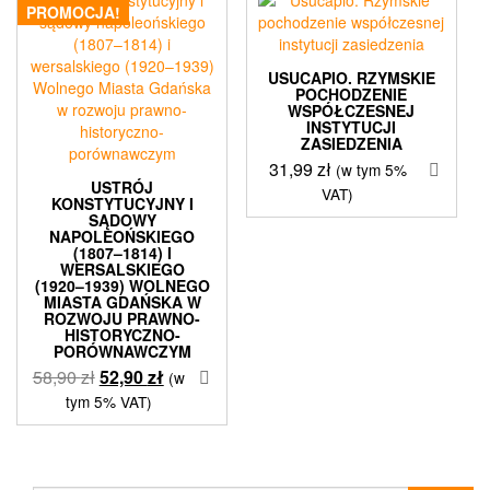
PROMOCJA!
USUCAPIO. RZYMSKIE
POCHODZENIE
WSPÓŁCZESNEJ
INSTYTUCJI
ZASIEDZENIA
31,99
zł
(w tym 5%
USTRÓJ
VAT)
KONSTYTUCYJNY I
SĄDOWY
NAPOLEOŃSKIEGO
(1807–1814) I
WERSALSKIEGO
(1920–1939) WOLNEGO
MIASTA GDAŃSKA W
ROZWOJU PRAWNO-
HISTORYCZNO-
PORÓWNAWCZYM
Pierwotna
Aktualna
58,90
zł
52,90
zł
(w
cena
cena
tym 5% VAT)
wynosiła:
wynosi:
58,90 zł.
52,90 zł.