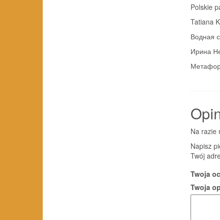
Polskie p
Tatiana 
Водная с
Ирина Н
Метафори
Opin
Na razie 
Napisz pi
Twój adre
Twoja o
Twoja o