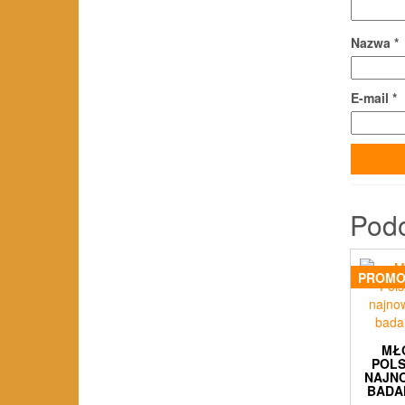
Nazwa
*
E-mail
*
Pod
PROMO
MŁ
POL
NAJN
BADA