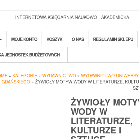
INTERNETOWA KSIĘGARNIA NAUKOWO - AKADEMICKA
MOJE KONTO
KOSZYK
O NAS
REGULAMIN SKLEPU
A JEDNOSTEK BUDŻETOWYCH
OME
»
KATEGORIE
»
WYDAWNICTWO
»
WYDAWNICTWO UNIWERSY
GDAŃSKIEGO
» ŻYWIOŁY MOTYW WODY W LITERATURZE, KULTU
SZ
ŻYWIOŁY MOT
WODY W
LITERATURZE,
KULTURZE I