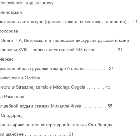
osłowiański krąg kulturowy
алиновский
окации в литературе (границы текста, семантика, топология) . . 11
рохорова
 Волге П.А. Вяземского в «волжском дискурсе» русской поэзии
ловины XVIII – первых десятилетий XIX веков . . . . . . .. . 21
Черкес
ация образа русалки в жанре баллады . . . . . . . . . 31
Nowakowska-Ozdoba
epru w Strasznej zemście Mikołaja Gogola . . . . . . . 45
на Романова
шебной воды в сказках Михаила Жука . . . . . . . . . . 55
 Сподарец
ря в лирике поэтов литературной школы «Юго-Запад»
шансоне . . . . . . . . . . . . . . . .. . 61