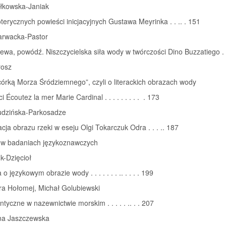
ałkowska-Janiak
terycznych powieści inicjacyjnych Gustawa Meyrinka . . .. . 151
arwacka-Pastor
lewa, powódź. Niszczycielska siła wody w twórczości Dino Buzzatiego . 
rosz
órką Morza Śródziemnego”, czyli o literackich obrazach wody
 Écoutez la mer Marie Cardinal . . . . . . . . . . 173
dzińska-Parkosadze
acja obrazu rzeki w eseju Olgi Tokarczuk Odra . . . .. 187
a w badaniach językoznawczych
k-Dzięcioł
 o językowym obrazie wody . . . . . . . .. . . . . 199
ra Hołomej, Michał Golubiewski
tyczne w nazewnictwie morskim . . . . . .. . . 207
na Jaszczewska