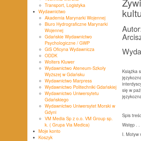
Żywi
Transport, Logistyka
kult
Wydawnictwo
Akademia Marynarki Wojennej
Biuro Hydrograficzne Marynarki
Autor
Wojennej
Arcis
Gdańskie Wydawnictwo
Psychologiczne / GWP
Wyda
GiS Oficyna Wydawnicza
ODDK
Wolters Kluwer
Wydawnictwo Ateneum-Szkoły
Książka s
Wyższej w Gdańsku
językozn
Wydawnictwo Marpress
interdysc
Wydawnictwo Politechniki Gdańskiej
się w paź
Wydawnictwo Uniwersytetu
językozna
Gdańskiego
Wydawnictwo Uniwersytet Morski w
Gdyni
Spis treśc
VM Media Sp z o.o. VM Group sp.
Wstęp . . . .
k. ( Grupa Via Medica)
Moje konto
I. Motyw 
Koszyk