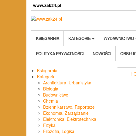
Skip
www.zak24.pl
to
the
content
KSIĘGARNIA
KATEGORIE
WYDAWNICTWO
POLITYKA PRYWATNOŚCI
NOWOŚCI
OBSŁUG
Księgarnia
H
Kategorie
Architektura, Urbanistyka
Biologia
Budownictwo
Chemia
Dziennikarstwo, Reportaże
Ekonomia, Zarządzanie
Elektronika, Elektrotechnika
Fizyka
Filozofia, Logika