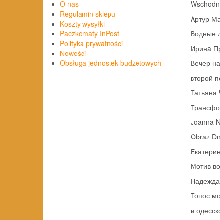
Wschodni
O nas
Regulamin sklepu
Aртур М
Koszty wysyłki
Водные л
Paczkomaty InPost
Polityka prywatności
Иринa П
Nowości
Вечер на
Obsługa jednostek budżetowych
второй по
Татьяна 
Трансформ
Joanna 
Obraz Dni
Екатери
Мотив вол
Надежда
Топос мо
и одесском 