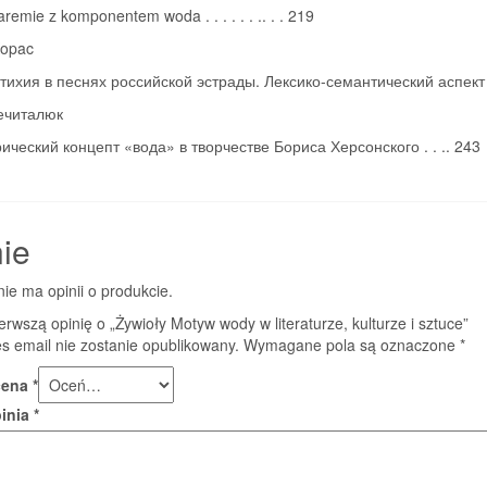
aremie z komponentem woda . . . . . . .. . . 219
Kopac
тихия в песнях российской эстрады. Лексико-семантический аспект
ечиталюк
ческий концепт «вода» в творчестве Бориса Херсонского . . .. 243
ie
nie ma opinii o produkcie.
erwszą opinię o „Żywioły Motyw wody w literaturze, kulturze i sztuce”
s email nie zostanie opublikowany.
Wymagane pola są oznaczone
*
cena
*
pinia
*