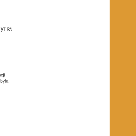
zyna
cji
dbyła