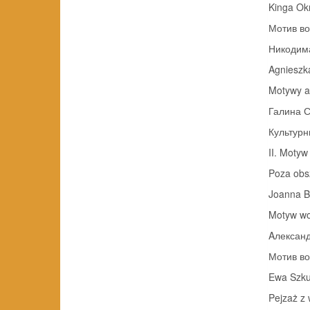
Kinga Ok
Мотив во
Никодима 
Agnieszk
Motywy akw
Галина 
Культурн
II. Motyw
Poza obs
Joanna 
Motyw wod
Aлександ
Мотив вод
Ewa Szku
Pejzaż z 