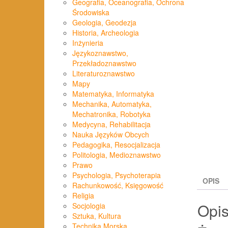
Geografia, Oceanografia, Ochrona
Środowiska
Geologia, Geodezja
Historia, Archeologia
Inżynieria
Językoznawstwo,
Przekładoznawstwo
Literaturoznawstwo
Mapy
Matematyka, Informatyka
Mechanika, Automatyka,
Mechatronika, Robotyka
Medycyna, Rehabilitacja
Nauka Języków Obcych
Pedagogika, Resocjalizacja
Politologia, Medioznawstwo
Prawo
Psychologia, Psychoterapia
OPIS
Rachunkowość, Księgowość
Religia
Opi
Socjologia
Sztuka, Kultura
Technika Morska