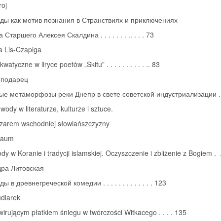
roj
ды как мотив познания в Странствиях и приключениях
Старшего Алексея Скалдина . . . . . . . .. . . . 73
a Lis-Czapiga
atyczne w liryce poetów „Skitu” . . . . . . . . . . .. 83
Сподарец
ые метаморфозы реки Днепр в свете советской индустриализации . .
 wody w literaturze, kulturze i sztuce.
zarem wschodniej słowiańszczyzny
Baum
y w Koranie i tradycji islamskiej. Oczyszczenie i zbliżenie z Bogiem . 
ра Литовская
ы в древнегреческой комедии . . . . . . . . . . . . . 123
dlarek
wirującym płatkiem śniegu w twórczości Witkacego . . . . 135