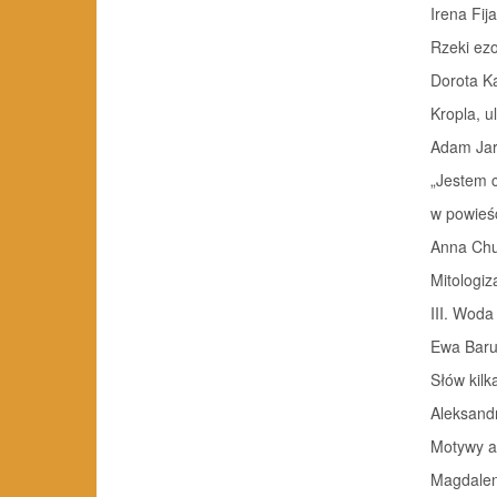
Irena Fij
Rzeki ezo
Dorota K
Kropla, u
Adam Ja
„Jestem c
w powieści
Anna Chu
Mitologiz
III. Wod
Ewa Baru
Słów kilka
Aleksand
Motywy an
Magdale