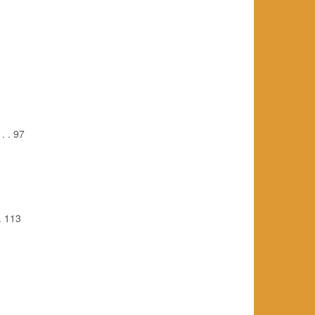
 . 97
. 113