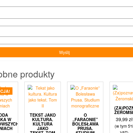
obne produkty
CJA!
(ZA)POZ
ŻEROMS
ODA
TEKST JAKO
O
39,99
zł
SKA W
KULTURA.
„FARAONIE”
OWSZYCH
KULTURA
BOLESŁAWA
(w tym 5
NIACH
JAKO
PRUSA.
VAT)
TEKST. TOM
STUDIUM