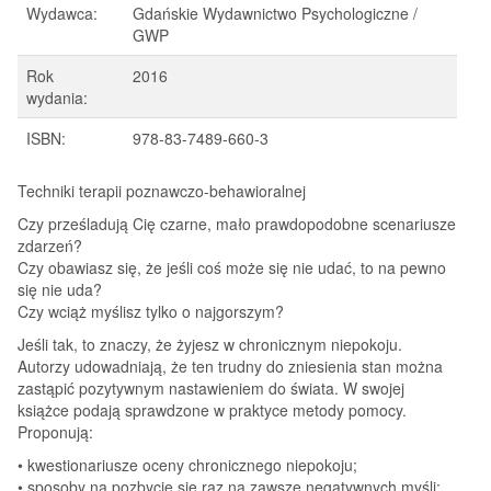
Wydawca:
Gdańskie Wydawnictwo Psychologiczne /
GWP
Rok
2016
wydania:
ISBN:
978-83-7489-660-3
Techniki terapii poznawczo-behawioralnej
Czy prześladują Cię czarne, mało prawdopodobne scenariusze
zdarzeń?
Czy obawiasz się, że jeśli coś może się nie udać, to na pewno
się nie uda?
Czy wciąż myślisz tylko o najgorszym?
Jeśli tak, to znaczy, że żyjesz w chronicznym niepokoju.
Autorzy udowadniają, że ten trudny do zniesienia stan można
zastąpić pozytywnym nastawieniem do świata. W swojej
książce podają sprawdzone w praktyce metody pomocy.
Proponują:
• kwestionariusze oceny chronicznego niepokoju;
• sposoby na pozbycie się raz na zawsze negatywnych myśli;