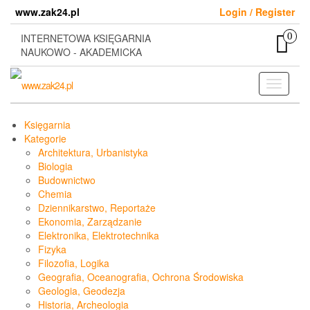
Skip
www.zak24.pl
Login / Register
to
the
0
INTERNETOWA KSIĘGARNIA
content
NAUKOWO - AKADEMICKA
Toggle
navigati
Księgarnia
Kategorie
Architektura, Urbanistyka
Biologia
Budownictwo
Chemia
Dziennikarstwo, Reportaże
Ekonomia, Zarządzanie
Elektronika, Elektrotechnika
Fizyka
Filozofia, Logika
Geografia, Oceanografia, Ochrona Środowiska
Geologia, Geodezja
Historia, Archeologia