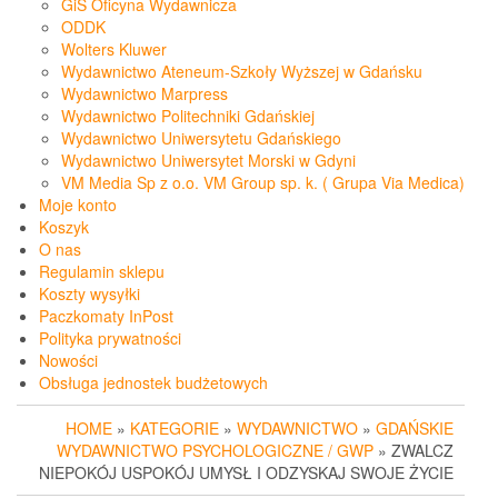
GiS Oficyna Wydawnicza
ODDK
Wolters Kluwer
Wydawnictwo Ateneum-Szkoły Wyższej w Gdańsku
Wydawnictwo Marpress
Wydawnictwo Politechniki Gdańskiej
Wydawnictwo Uniwersytetu Gdańskiego
Wydawnictwo Uniwersytet Morski w Gdyni
VM Media Sp z o.o. VM Group sp. k. ( Grupa Via Medica)
Moje konto
Koszyk
O nas
Regulamin sklepu
Koszty wysyłki
Paczkomaty InPost
Polityka prywatności
Nowości
Obsługa jednostek budżetowych
HOME
»
KATEGORIE
»
WYDAWNICTWO
»
GDAŃSKIE
WYDAWNICTWO PSYCHOLOGICZNE / GWP
» ZWALCZ
NIEPOKÓJ USPOKÓJ UMYSŁ I ODZYSKAJ SWOJE ŻYCIE