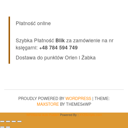
Płatność online
Szybka Płatność
Blik
za zamówienie na nr
księgarni:
+48 784 594 749
Dostawa do punktów Orlen i Żabka
PROUDLY POWERED BY
WORDPRESS
|
THEME:
MAXSTORE
BY THEMES4WP
WP2Social Auto Publish
Powered By :
XYZScripts.com