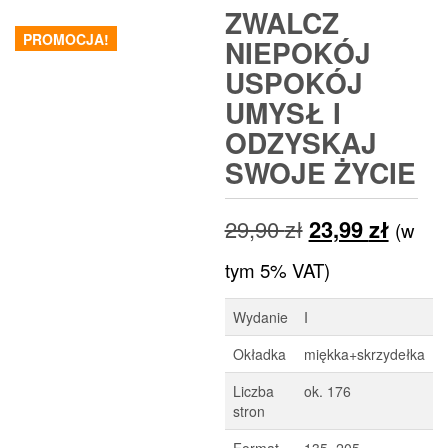
ZWALCZ
PROMOCJA!
NIEPOKÓJ
USPOKÓJ
UMYSŁ I
ODZYSKAJ
SWOJE ŻYCIE
Pierwotna
Aktua
29,90
zł
23,99
zł
(w
cena
cena
tym 5% VAT)
wynosiła:
wynos
Wydanie
I
29,90 zł.
23,99 
Okładka
miękka+skrzydełka
Liczba
ok. 176
stron