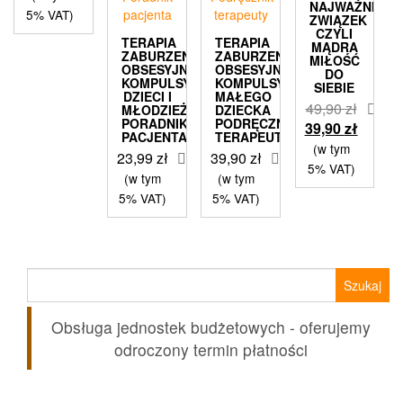
NAJWAŻNIEJS
wynosiła:
wynosi:
5% VAT)
ZWIĄZEK
34,90 zł.
28,99 zł.
CZYLI
TERAPIA
TERAPIA
MĄDRA
ZABURZENIA
ZABURZENIA
MIŁOŚĆ
OBSESYJNO-
OBSESYJNO-
DO
KOMPULSYJNEGO
KOMPULSYJNEGO
SIEBIE
DZIECI I
MAŁEGO
49,90
zł
MŁODZIEŻY
DZIECKA
PORADNIK
PODRĘCZNIK
Pierwotna
Aktual
39,90
zł
PACJENTA
TERAPEUTY
cena
cena
(w tym
23,99
zł
39,90
zł
wynosiła:
wynosi
5% VAT)
(w tym
(w tym
49,90 zł.
39,90 z
5% VAT)
5% VAT)
Szukaj:
Obsługa jednostek budżetowych - oferujemy
odroczony termin płatności