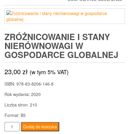
ZRÓŻNICOWANIE I STANY
NIERÓWNOWAGI W
GOSPODARCE GLOBALNEJ
23,00
zł
(w tym 5% VAT)
ISBN: 978-83-8206-146-8
Rok wydania: 2020
Liczba stron: 210
Format: B5
ilość
Dodaj do koszyka
Zróżnicowanie