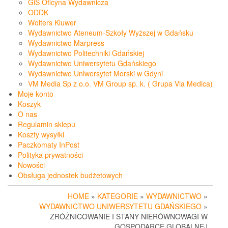
GiS Oficyna Wydawnicza
ODDK
Wolters Kluwer
Wydawnictwo Ateneum-Szkoły Wyższej w Gdańsku
Wydawnictwo Marpress
Wydawnictwo Politechniki Gdańskiej
Wydawnictwo Uniwersytetu Gdańskiego
Wydawnictwo Uniwersytet Morski w Gdyni
VM Media Sp z o.o. VM Group sp. k. ( Grupa Via Medica)
Moje konto
Koszyk
O nas
Regulamin sklepu
Koszty wysyłki
Paczkomaty InPost
Polityka prywatności
Nowości
Obsługa jednostek budżetowych
HOME
»
KATEGORIE
»
WYDAWNICTWO
»
WYDAWNICTWO UNIWERSYTETU GDAŃSKIEGO
»
ZRÓŻNICOWANIE I STANY NIERÓWNOWAGI W
GOSPODARCE GLOBALNEJ