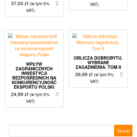
37,00
zł
(w tym 5%
VAT)
VAT)
OBLICZA DOBROBYTU.
WYBRANE
WPŁYW
ZAGADNIENIA. TOM II
ZAGRANICZNYCH
INWESTYCJI
26,99
zł
(w tym 5%
BEZPOŚREDNICH NA
VAT)
KONKURENCYJNOŚĆ
EKSPORTU POLSKI
24,99
zł
(w tym 5%
VAT)
Szukaj: