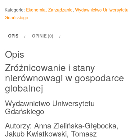
i
Kategorie:
Ekonomia, Zarządzanie
,
Wydawnictwo Uniwersytetu
stany
Gdańskiego
nierównowagi
w
OPIS
OPINIE (0)
gospodarce
globalnej
Opis
Zróżnicowanie i stany
nierównowagi w gospodarce
globalnej
Wydawnictwo Uniwersytetu
Gdańskiego
Autorzy: Anna Zielińska-Głębocka,
Jakub Kwiatkowski, Tomasz