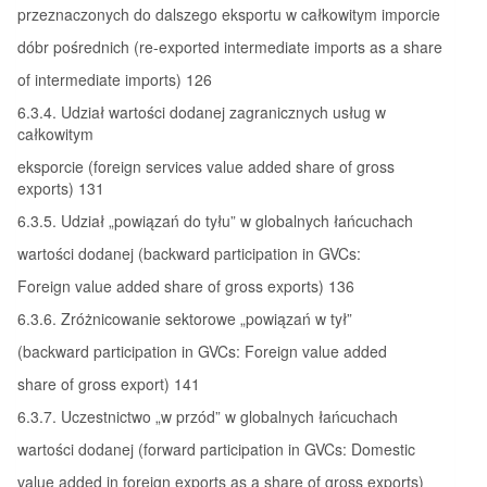
przeznaczonych do dalszego eksportu w całkowitym imporcie
dóbr pośrednich (re-exported intermediate imports as a share
of intermediate imports) 126
6.3.4. Udział wartości dodanej zagranicznych usług w
całkowitym
eksporcie (foreign services value added share of gross
exports) 131
6.3.5. Udział „powiązań do tyłu” w globalnych łańcuchach
wartości dodanej (backward participation in GVCs:
Foreign value added share of gross exports) 136
6.3.6. Zróżnicowanie sektorowe „powiązań w tył”
(backward participation in GVCs: Foreign value added
share of gross export) 141
6.3.7. Uczestnictwo „w przód” w globalnych łańcuchach
wartości dodanej (forward participation in GVCs: Domestic
value added in foreign exports as a share of gross exports)