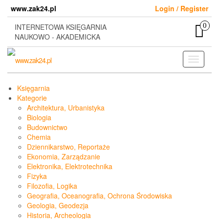
Skip
www.zak24.pl
Login / Register
to
the
0
INTERNETOWA KSIĘGARNIA
content
NAUKOWO - AKADEMICKA
Toggle
navigati
Księgarnia
Kategorie
Architektura, Urbanistyka
Biologia
Budownictwo
Chemia
Dziennikarstwo, Reportaże
Ekonomia, Zarządzanie
Elektronika, Elektrotechnika
Fizyka
Filozofia, Logika
Geografia, Oceanografia, Ochrona Środowiska
Geologia, Geodezja
Historia, Archeologia