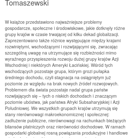
Tomaszewski
W książce przedstawiono najważniejsze problemy
gospodarcze, społeczne i środowiskowe, jakie dotknęły różne
grupy krajów w czasie trwającej od kilku dekad globalizacji.
Zaprezentowano także różnice występujące między krajami
rozwiniętymi, wschodzącymi i rozwijającymi się, zwracając
szczególną uwagę na utrzymujące się rozbieżności mimo
wyraźnego przyspieszenia rozwoju dużej grupy krajów Azji
Wschodniej i niektórych Ameryki Łacińskiej. Wśród tych
wschodzących pozostaje grupa, którym grozi pułapka
średniego dochodu, czyli stagnacja na osiągniętym już
poziomie ze względu na brak nowych źródeł rozwojowych.
Problemem dla świata pozostaje nadal grupa państw
rozwijających się – tych o niskich dochodach i znaczącym
poziomie ubóstwa, jak państwa Afryki Subsaharyjskiej i Azji
Południowej. We wszystkich grupach krajów utrzymują się
stany nierównowagi makroekonomicznej i społecznej:
zadłużenie publiczne, nierównowagi na rachunkach bieżących
bilansów płatniczych oraz nierówności dochodowe. W ramach
gospodarki globalnej rosną powiązania produkcyjne i handlowe