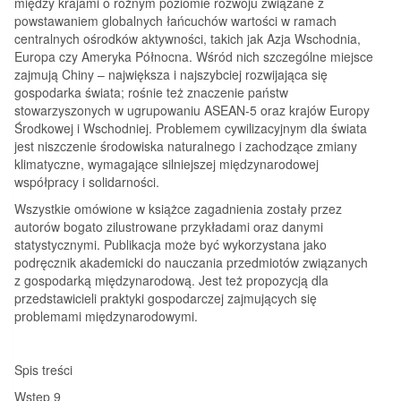
między krajami o różnym poziomie rozwoju związane z
powstawaniem globalnych łańcuchów wartości w ramach
centralnych ośrodków aktywności, takich jak Azja Wschodnia,
Europa czy Ameryka Północna. Wśród nich szczególne miejsce
zajmują Chiny – największa i najszybciej rozwijająca się
gospodarka świata; rośnie też znaczenie państw
stowarzyszonych w ugrupowaniu ASEAN-5 oraz krajów Europy
Środkowej i Wschodniej. Problemem cywilizacyjnym dla świata
jest niszczenie środowiska naturalnego i zachodzące zmiany
klimatyczne, wymagające silniejszej międzynarodowej
współpracy i solidarności.
Wszystkie omówione w książce zagadnienia zostały przez
autorów bogato zilustrowane przykładami oraz danymi
statystycznymi. Publikacja może być wykorzystana jako
podręcznik akademicki do nauczania przedmiotów związanych
z gospodarką międzynarodową. Jest też propozycją dla
przedstawicieli praktyki gospodarczej zajmujących się
problemami międzynarodowymi.
Spis treści
Wstęp 9