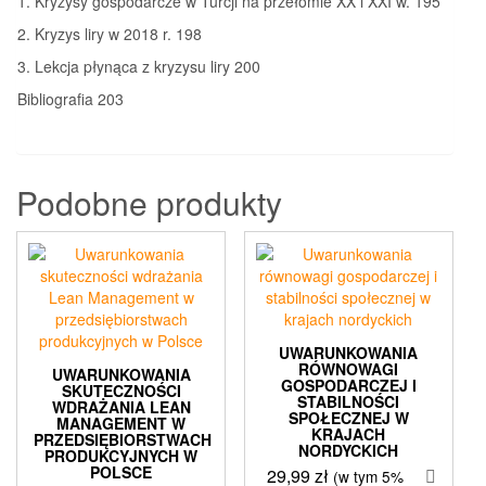
1. Kryzysy gospodarcze w Turcji na przełomie XX i XXI w. 195
2. Kryzys liry w 2018 r. 198
3. Lekcja płynąca z kryzysu liry 200
Bibliografia 203
Podobne produkty
UWARUNKOWANIA
RÓWNOWAGI
UWARUNKOWANIA
GOSPODARCZEJ I
SKUTECZNOŚCI
STABILNOŚCI
WDRAŻANIA LEAN
SPOŁECZNEJ W
MANAGEMENT W
KRAJACH
PRZEDSIĘBIORSTWACH
NORDYCKICH
PRODUKCYJNYCH W
POLSCE
29,99
zł
(w tym 5%