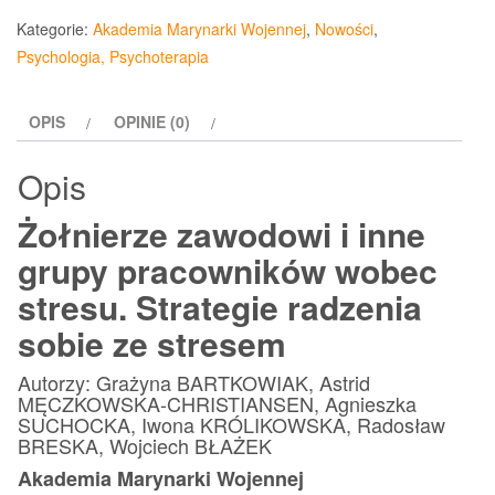
zawodowi
Kategorie:
Akademia Marynarki Wojennej
,
Nowości
,
i
Psychologia, Psychoterapia
inne
grupy
OPIS
OPINIE (0)
pracowników
wobec
Opis
stresu
Żołnierze zawodowi i inne
grupy pracowników wobec
stresu. Strategie radzenia
sobie ze stresem
Autorzy: Grażyna BARTKOWIAK, Astrid
MĘCZKOWSKA-CHRISTIANSEN, Agnieszka
SUCHOCKA, Iwona KRÓLIKOWSKA, Radosław
BRESKA, Wojciech BŁAŻEK
Akademia Marynarki Wojennej