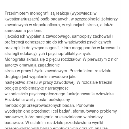
Przedmiotem monografii są reakcje (wypowiedzi w
kwestionariuszach) osób badanych, w szczególności żołnierzy
zawodowych w stopniu oficera, w sytuacjach stresu, a także
samoocena poziomu
i jakości ich wypalenia zawodowego, samoopisy zachowań i
preferencji odnoszące się do ich właściwości psychicznych
oraz opinie dotyczące sugestii, które mogą pomóc w kreowaniu
strategii edukacyjnych i psychoprofilaktycznych.
Monografia składa się z pięciu rozdziałów. W pierwszym z nich
autorzy omawiają zagadnienie
stresu w pracy i życiu zawodowym. Przedmiotem rozdziału
drugiego jest wypalenie zawodowe jako
następstwo stresu w pracy zawodowej. W rozdziale trzecim
podjęto problematykę narracyjności
w kontekście psychospołecznego funkcjonowania człowieka.
Rozdział czwarty został poświęcony
metodologii przeprowadzonych badań. Ponownie
wyodrębniono przedmiot i cel badań, sformułowano problemy
badawcze, które następnie przekształcono w hipotezy
badawcze. W ostatnim rozdziale przedstawiono wyniki
przeprowadzonych badań empirycznych oraz ich analizę.