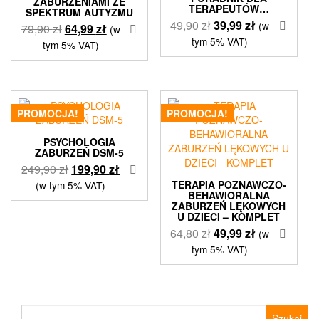
ZABURZENIAMI ZE
TERAPEUTÓW…
SPEKTRUM AUTYZMU
Pierwotna
Aktualna
49,90
zł
39,99
zł
(w
Pierwotna
Aktualna
79,90
zł
64,99
zł
(w
cena
cena
tym 5% VAT)
cena
cena
tym 5% VAT)
wynosiła:
wynosi:
wynosiła:
wynosi:
49,90 zł.
39,99 zł.
79,90 zł.
64,99 zł.
PROMOCJA!
PROMOCJA!
PSYCHOLOGIA
ZABURZEŃ DSM-5
Pierwotna
Aktualna
249,90
zł
199,90
zł
cena
cena
TERAPIA POZNAWCZO-
(w tym 5% VAT)
BEHAWIORALNA
wynosiła:
wynosi:
ZABURZEŃ LĘKOWYCH
249,90 zł.
199,90 zł.
U DZIECI – KOMPLET
Pierwotna
Aktualna
64,80
zł
49,99
zł
(w
cena
cena
tym 5% VAT)
wynosiła:
wynosi:
64,80 zł.
49,99 zł.
Szukaj: