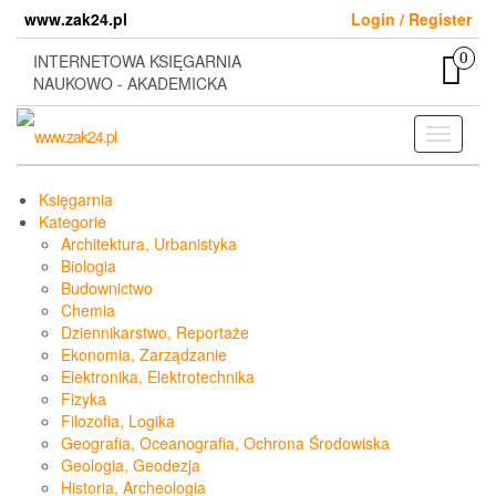
Skip
www.zak24.pl
Login / Register
to
the
0
INTERNETOWA KSIĘGARNIA
content
NAUKOWO - AKADEMICKA
Toggle
navigati
Księgarnia
Kategorie
Architektura, Urbanistyka
Biologia
Budownictwo
Chemia
Dziennikarstwo, Reportaże
Ekonomia, Zarządzanie
Elektronika, Elektrotechnika
Fizyka
Filozofia, Logika
Geografia, Oceanografia, Ochrona Środowiska
Geologia, Geodezja
Historia, Archeologia