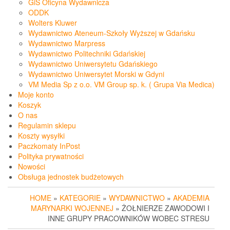
GiS Oficyna Wydawnicza
ODDK
Wolters Kluwer
Wydawnictwo Ateneum-Szkoły Wyższej w Gdańsku
Wydawnictwo Marpress
Wydawnictwo Politechniki Gdańskiej
Wydawnictwo Uniwersytetu Gdańskiego
Wydawnictwo Uniwersytet Morski w Gdyni
VM Media Sp z o.o. VM Group sp. k. ( Grupa Via Medica)
Moje konto
Koszyk
O nas
Regulamin sklepu
Koszty wysyłki
Paczkomaty InPost
Polityka prywatności
Nowości
Obsługa jednostek budżetowych
HOME
»
KATEGORIE
»
WYDAWNICTWO
»
AKADEMIA
MARYNARKI WOJENNEJ
» ŻOŁNIERZE ZAWODOWI I
INNE GRUPY PRACOWNIKÓW WOBEC STRESU