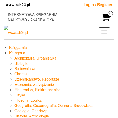
Skip
www.zak24.pl
Login / Register
to
the
INTERNETOWA KSIĘGARNIA
0
content
NAUKOWO - AKADEMICKA
Toggle
navigati
Księgarnia
Kategorie
Architektura, Urbanistyka
Biologia
Budownictwo
Chemia
Dziennikarstwo, Reportaże
Ekonomia, Zarządzanie
Elektronika, Elektrotechnika
Fizyka
Filozofia, Logika
Geografia, Oceanografia, Ochrona Środowiska
Geologia, Geodezja
Historia, Archeologia