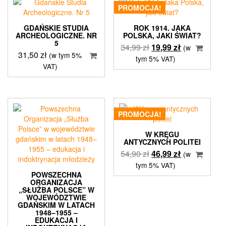
PROMOCJA!
GDAŃSKIE STUDIA
ROK 1914. JAKA
ARCHEOLOGICZNE. NR
POLSKA, JAKI ŚWIAT?
5
Pierwotna
Aktualna
34,99
zł
19,99
zł
(w
31,50
zł
(w tym 5%
cena
cena
tym 5% VAT)
VAT)
wynosiła:
wynosi:
34,99 zł.
19,99 zł.
PROMOCJA!
W KRĘGU
ANTYCZNYCH POLITEI
Pierwotna
Aktualna
54,90
zł
46,99
zł
(w
cena
cena
tym 5% VAT)
POWSZECHNA
wynosiła:
wynosi:
ORGANIZACJA
54,90 zł.
46,99 zł.
„SŁUŻBA POLSCE” W
WOJEWÓDZTWIE
GDAŃSKIM W LATACH
1948–1955 –
EDUKACJA I