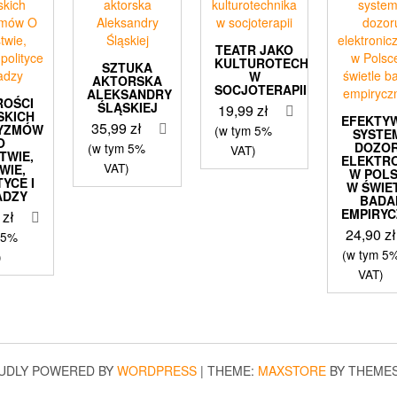
TEATR JAKO
KULTUROTECHNIKA
SZTUKA
W
AKTORSKA
SOCJOTERAPII
ALEKSANDRY
ROŚCI
ŚLĄSKIEJ
19,99
zł
SKICH
EFEKTY
35,99
zł
YZMÓW
(w tym 5%
SYSTE
O
DOZO
(w tym 5%
VAT)
TWIE,
ELEKTR
VAT)
WIE,
W POL
TYCE I
W ŚWIE
ADZY
BADA
EMPIRY
0
zł
24,90
zł
 5%
(w tym 5
)
VAT)
UDLY POWERED BY
WORDPRESS
|
THEME:
MAXSTORE
BY THEME