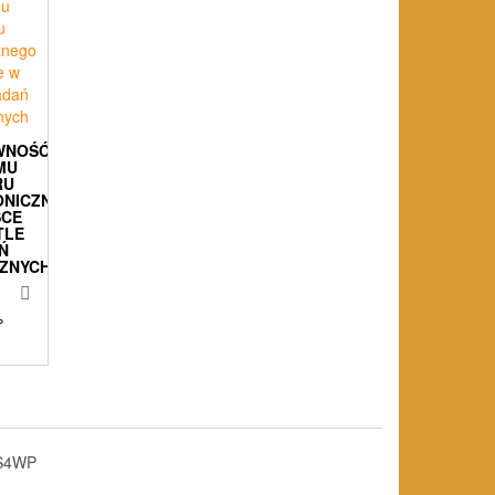
WNOŚĆ
MU
RU
ONICZNEGO
SCE
TLE
Ń
CZNYCH
%
S4WP