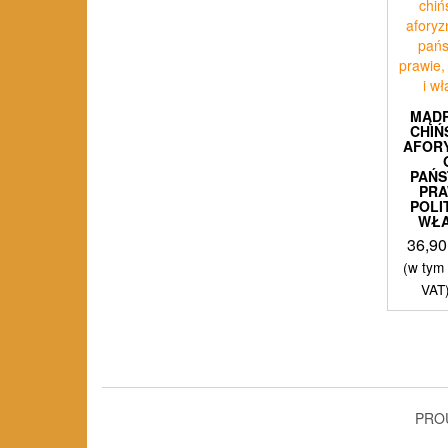
MĄD
CHIŃ
AFOR
PAŃS
PRA
POLI
WŁ
36,9
(w tym
VAT
PRO