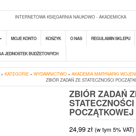
INTERNETOWA KSIĘGARNIA NAUKOWO - AKADEMICKA
MOJE KONTO
KOSZYK
O NAS
REGULAMIN SKLEPU
A JEDNOSTEK BUDŻETOWYCH
»
KATEGORIE
»
WYDAWNICTWO
»
AKADEMIA MARYNARKI WOJEN
ZBIÓR ZADAŃ ZE STATECZNOŚCI POCZĄT
ZBIÓR ZADAŃ Z
STATECZNOŚCI
POCZĄTKOWEJ
24,99
zł
(w tym 5% VAT)