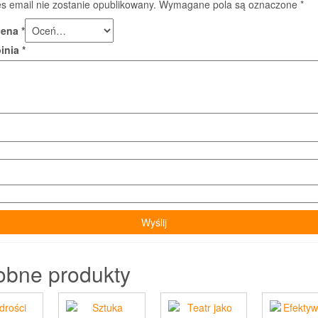
s email nie zostanie opublikowany.
Wymagane pola są oznaczone
*
cena
*
pinia
*
obne produkty