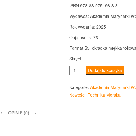
ISBN 978-83-975196-3-3
Wydawca: Akademia Marynarki Wo
Rok wydania: 2025
Objętość: s. 76
Format B5; okładka miękka foliow
Skrypt
ilość
Dodaj do koszyka
Zbiór
zadań
Kategorie:
Akademia Marynarki Wo
ze
Nowości
,
Technika Morska
stateczności
początkowej
OPINIE (0)
s