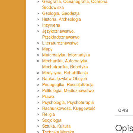
Geografia, Oceanografia, Ochrona
Środowiska
Geologia, Geodezja
Historia, Archeologia
Inżynieria
Językoznawstwo,
Przekładoznawstwo
Literaturoznawstwo
Mapy
Matematyka, Informatyka
Mechanika, Automatyka,
Mechatronika, Robotyka
Medycyna, Rehabilitacja
Nauka Języków Obcych
Pedagogika, Resocjalizacja
Politologia, Medioznawstwo
Prawo
Psychologia, Psychoterapia
Rachunkowość, Księgowość
OPIS
Religia
Socjologia
Opi
Sztuka, Kultura
Technika Morska