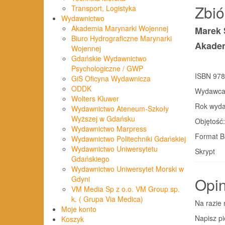
Zbió
Transport, Logistyka
Wydawnictwo
Akademia Marynarki Wojennej
Marek
Biuro Hydrograficzne Marynarki
Akadem
Wojennej
Gdańskie Wydawnictwo
Psychologiczne / GWP
ISBN 978
GiS Oficyna Wydawnicza
ODDK
Wydawca:
Wolters Kluwer
Rok wyda
Wydawnictwo Ateneum-Szkoły
Wyższej w Gdańsku
Objętość:
Wydawnictwo Marpress
Format B
Wydawnictwo Politechniki Gdańskiej
Wydawnictwo Uniwersytetu
Skrypt
Gdańskiego
Wydawnictwo Uniwersytet Morski w
Opin
Gdyni
VM Media Sp z o.o. VM Group sp.
k. ( Grupa Via Medica)
Na razie 
Moje konto
Napisz pi
Koszyk