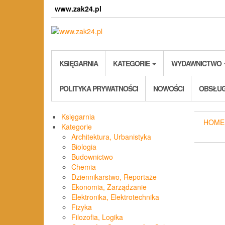
Skip
www.zak24.pl
to
the
content
KSIĘGARNIA
KATEGORIE
WYDAWNICTWO
POLITYKA PRYWATNOŚCI
NOWOŚCI
OBSŁUG
Księgarnia
HOME
Kategorie
Architektura, Urbanistyka
Biologia
Budownictwo
Chemia
Dziennikarstwo, Reportaże
Ekonomia, Zarządzanie
Elektronika, Elektrotechnika
Fizyka
Filozofia, Logika