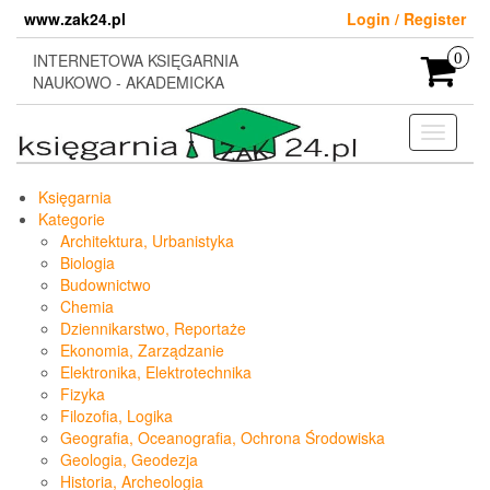
Skip
www.zak24.pl
Login / Register
to
the
INTERNETOWA KSIĘGARNIA
0
content
NAUKOWO - AKADEMICKA
Toggle
navigati
Księgarnia
Kategorie
Architektura, Urbanistyka
Biologia
Budownictwo
Chemia
Dziennikarstwo, Reportaże
Ekonomia, Zarządzanie
Elektronika, Elektrotechnika
Fizyka
Filozofia, Logika
Geografia, Oceanografia, Ochrona Środowiska
Geologia, Geodezja
Historia, Archeologia