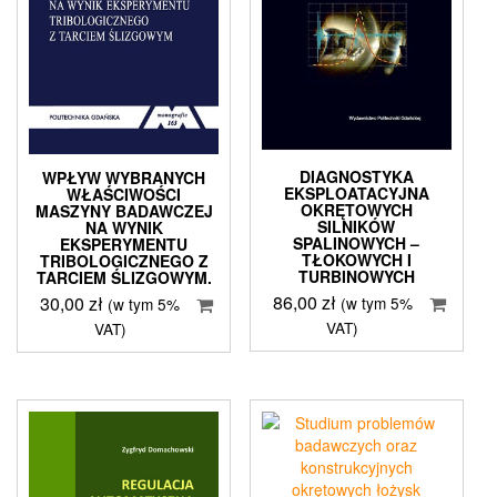
DIAGNOSTYKA
WPŁYW WYBRANYCH
EKSPLOATACYJNA
WŁAŚCIWOŚCI
OKRĘTOWYCH
MASZYNY BADAWCZEJ
SILNIKÓW
NA WYNIK
SPALINOWYCH –
EKSPERYMENTU
TŁOKOWYCH I
TRIBOLOGICZNEGO Z
TURBINOWYCH
TARCIEM ŚLIZGOWYM.
86,00
zł
30,00
zł
(w tym 5%
(w tym 5%
VAT)
VAT)