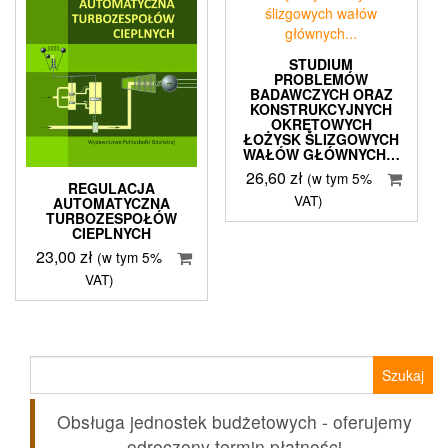
STUDIUM
PROBLEMÓW
BADAWCZYCH ORAZ
KONSTRUKCYJNYCH
OKRĘTOWYCH
ŁOŻYSK ŚLIZGOWYCH
WAŁÓW GŁÓWNYCH…
26,60
zł
(w tym 5%
REGULACJA
VAT)
AUTOMATYCZNA
TURBOZESPOŁÓW
CIEPLNYCH
23,00
zł
(w tym 5%
VAT)
Szukaj:
Obsługa jednostek budżetowych - oferujemy
odroczony termin płatności