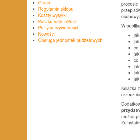
O nas
procesie 
Regulamin sklepu
przepisó
Koszty wysyłki
osobowyc
Paczkomaty InPost
W publika
Polityka prywatności
Nowości
ja
Obsługa jednostek budżetowych
jak
co
jak
co 
jak
ja
jak
Książka 
orzeczni
Dodatkow
przydat
można pob
Zainstal