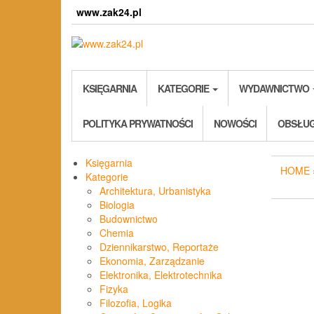
Skip
www.zak24.pl
to
the
content
KSIĘGARNIA
KATEGORIE
WYDAWNICTWO
POLITYKA PRYWATNOŚCI
NOWOŚCI
OBSŁUG
Księgarnia
HOME
Kategorie
Architektura, Urbanistyka
Biologia
Budownictwo
Chemia
Dziennikarstwo, Reportaże
Ekonomia, Zarządzanie
Elektronika, Elektrotechnika
Fizyka
Filozofia, Logika