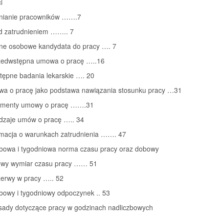
i
dnianie pracowników …….7
ed zatrudnieniem …….. 7
ane osobowe kandydata do pracy …. 7
rzedwstępna umowa o pracę …..16
tępne badania lekarskie …. 20
wa o pracę jako podstawa nawiązania stosunku pracy …31
lementy umowy o pracę …….31
odzaje umów o pracę ….. 34
ormacja o warunkach zatrudnienia ……. 47
obowa i tygodniowa norma czasu pracy oraz dobowy
iowy wymiar czasu pracy …… 51
zerwy w pracy ….. 52
bowy i tygodniowy odpoczynek .. 53
asady dotyczące pracy w godzinach nadliczbowych