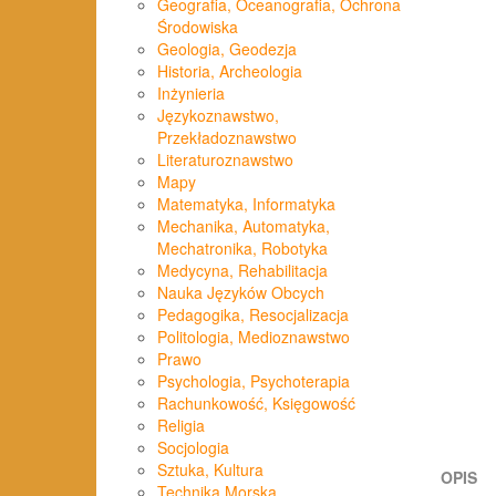
Geografia, Oceanografia, Ochrona
Środowiska
Geologia, Geodezja
Historia, Archeologia
Inżynieria
Językoznawstwo,
Przekładoznawstwo
Literaturoznawstwo
Mapy
Matematyka, Informatyka
Mechanika, Automatyka,
Mechatronika, Robotyka
Medycyna, Rehabilitacja
Nauka Języków Obcych
Pedagogika, Resocjalizacja
Politologia, Medioznawstwo
Prawo
Psychologia, Psychoterapia
Rachunkowość, Księgowość
Religia
Socjologia
Sztuka, Kultura
OPIS
Technika Morska