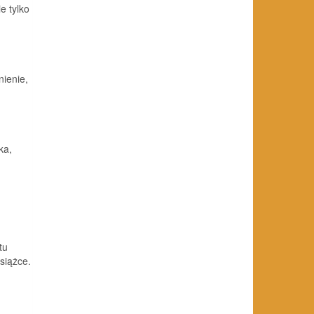
e tylko
ienie,
ka,
tu
siążce.