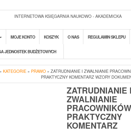
INTERNETOWA KSIĘGARNIA NAUKOWO - AKADEMICKA
MOJE KONTO
KOSZYK
O NAS
REGULAMIN SKLEPU
A JEDNOSTEK BUDŻETOWYCH
»
KATEGORIE
»
PRAWO
» ZATRUDNIANIE I ZWALNIANIE PRACOW
PRAKTYCZNY KOMENTARZ WZORY DOKUME
ZATRUDNIANIE 
ZWALNIANIE
PRACOWNIKÓ
PRAKTYCZNY
KOMENTARZ