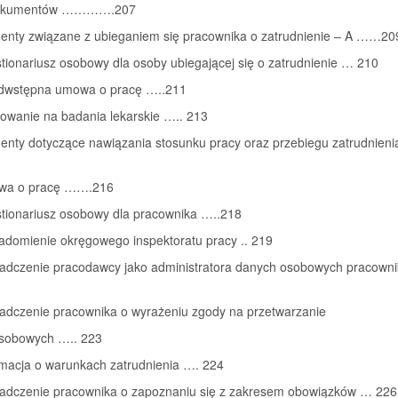
okumentów ………….207
enty związane z ubieganiem się pracownika o zatrudnienie – A ……20
tionariusz osobowy dla osoby ubiegającej się o zatrudnienie … 210
edwstępna umowa o pracę …..211
rowanie na badania lekarskie ….. 213
enty dotyczące nawiązania stosunku pracy oraz przebiegu zatrudnieni
owa o pracę …….216
stionariusz osobowy dla pracownika …..218
iadomienie okręgowego inspektoratu pracy .. 219
iadczenie pracodawcy jako administratora danych osobowych pracowni
iadczenie pracownika o wyrażeniu zgody na przetwarzanie
sobowych ….. 223
rmacja o warunkach zatrudnienia …. 224
iadczenie pracownika o zapoznaniu się z zakresem obowiązków … 226