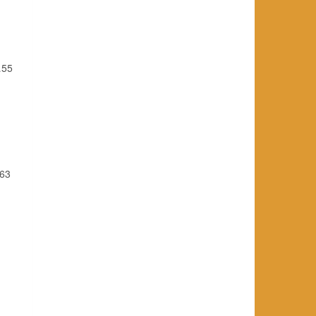
…55
 63