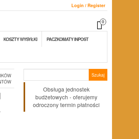
Login / Register
0
KOSZTY WYSYŁKI
PACZKOMATY INPOST
Szukaj:
NIKÓW
NTÓW
Obsługa jednostek
I
budżetowych - oferujemy
odroczony termin płatności
W