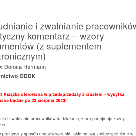
komentarz
s
Wzory
dokumentów
udnianie i zwalnianie pracownikó
tyczny komentarz – wzory
umentów (z suplementem
tronicznym)
Donata Hermann
y:
nictwo ODDK
 Książka oferowana w przedsprzedaży z rabatem – wysyłka
wana będzie po 23 sierpnia 2023r.
nie i zwalnianie pracowników to działania, które podejmuje każdy
ca.
w praktyczny sposób omawia warunki, jakie muszą zostać spełnione w