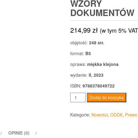
WZORY
DOKUMENTÓW
214,99
zł
(w tym 5% VAT
objętość:
248 str.
format:
B5
oprawa:
miękka klejona
wydanie:
II, 2023
ISBN:
9788378049722
ilość
Dodaj do koszyka
Zatrudnianie
i
Kategorie:
Nowości
,
ODDK
,
Prawo
zwalnianie
pracowników
OPINIE (0)
Praktyczny