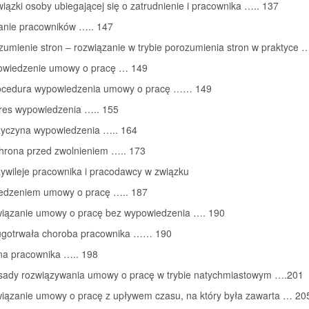
iązki osoby ubiegającej się o zatrudnienie i pracownika ….. 137
ianie pracowników ….. 147
zumienie stron – rozwiązanie w trybie porozumienia stron w praktyce …
owiedzenie umowy o pracę … 149
rocedura wypowiedzenia umowy o pracę …… 149
kres wypowiedzenia ….. 155
rzyczyna wypowiedzenia ….. 164
chrona przed zwolnieniem ….. 173
zywileje pracownika i pracodawcy w związku
edzeniem umowy o pracę ….. 187
wiązanie umowy o pracę bez wypowiedzenia …. 190
ługotrwała choroba pracownika …… 190
ina pracownika ….. 198
asady rozwiązywania umowy o pracę w trybie natychmiastowym ….201
wiązanie umowy o pracę z upływem czasu, na który była zawarta … 20