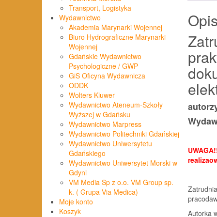
Transport, Logistyka
Opi
Wydawnictwo
Akademia Marynarki Wojennej
Zatr
Biuro Hydrograficzne Marynarki
Wojennej
prak
Gdańskie Wydawnictwo
Psychologiczne / GWP
dok
GiS Oficyna Wydawnicza
elek
ODDK
Wolters Kluwer
Wydawnictwo Ateneum-Szkoły
autorz
Wyższej w Gdańsku
Wydaw
Wydawnictwo Marpress
Wydawnictwo Politechniki Gdańskiej
Wydawnictwo Uniwersytetu
UWAGA!!!
Gdańskiego
realizao
Wydawnictwo Uniwersytet Morski w
Gdyni
VM Media Sp z o.o. VM Group sp.
Zatrudnia
k. ( Grupa Via Medica)
pracodaw
Moje konto
Koszyk
Autorka 