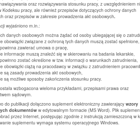
nawiązywania oraz rozwiązywania stosunku pracy, z uwzględnieniem ni
w Kodeksu pracy, ale również przepisów dotyczących ochrony danych
h oraz przepisów w zakresie prowadzenia akt osobowych
.
cji wyjaśniono m.in.:
kich danych osobowych można żądać od osoby ubiegającej się o zatrudn
ie obowiązki związane z ochroną tych danych muszą zostać spełnione,
 powinna zawierać umowa o pracę,
ie informacje muszą znaleźć się w skierowaniu na badania lekarskie,
powinno zostać określone w tzw. informacji o warunkach zatrudnienia,
ie obowiązki ciążą na pracodawcy w związku z zatrudnieniem pracowni
kie są zasady prowadzenia akt osobowych,
ie są możliwe sposoby zakończenia stosunku pracy.
została wzbogacona wieloma przykładami, przepisami prawa oraz
ctwem sądowym.
o do publikacji dołączono suplement elektroniczny zawierający
wzory
nych dokumentów
w edytowalnym formacie (MS Word). Plik suplemen
rać przez Internet, postępując zgodnie z instrukcją zamieszczoną w k
owanie suplementu wymaga systemu operacyjnego Windows.