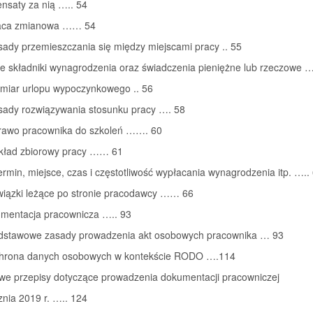
nsaty za nią ….. 54
raca zmianowa …… 54
sady przemieszczania się między miejscami pracy .. 55
ne składniki wynagrodzenia oraz świadczenia pieniężne lub rzeczowe 
ymiar urlopu wypoczynkowego .. 56
asady rozwiązywania stosunku pracy …. 58
Prawo pracownika do szkoleń ……. 60
Układ zbiorowy pracy …… 61
ermin, miejsce, czas i częstotliwość wypłacania wynagrodzenia itp. …..
wiązki leżące po stronie pracodawcy …… 66
umentacja pracownicza ….. 93
odstawowe zasady prowadzenia akt osobowych pracownika … 93
chrona danych osobowych w kontekście RODO ….114
owe przepisy dotyczące prowadzenia dokumentacji pracowniczej
znia 2019 r. ….. 124