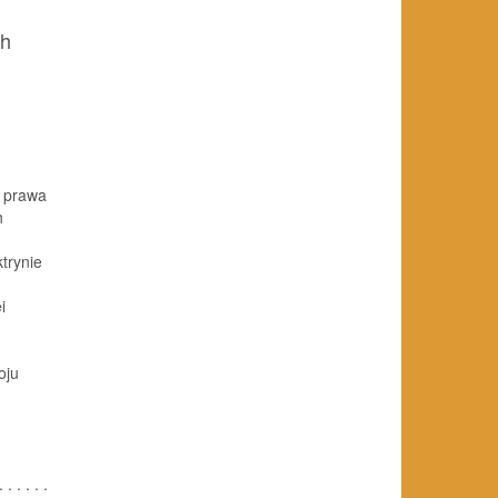
ch
y prawa
h
trynie
i
oju
 . . . . .