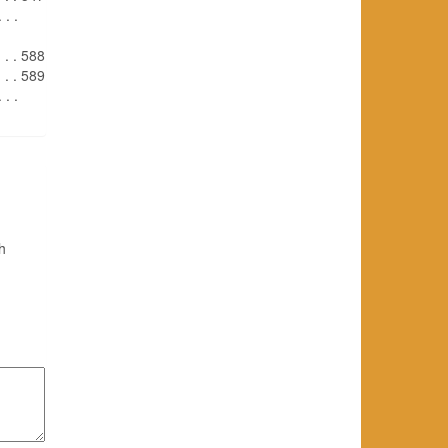
. . .
 . . . 588
. . . . 589
. . .
h