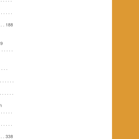
. . . . .
. . . 188
29
. . . . .
. . .
. . . . .
. . . . .
h
 . . . .
 . . . .
. . . 338