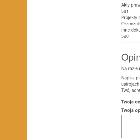
Akty prawne . 
581
Projekty akt
Orzecznictwo 
Inne dokument
590
Opin
Na razie 
Napisz p
ustrojac
Twój adre
Twoja o
Twoja o