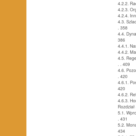
4.2.2. Rady k
4.2.3. Organ
4.2.4. Inne u
4.3. Szlachta 
. 358
4.4. Dynasti
386
4.4.1. Następ
4.4.2. Małżon
4.5. Regenc
. . 409
4.6. Pozosta
. 420
4.6.1. Posze
420
4.6.2. Refer
4.6.3. Homagi
Rozdział
5.1. Wprowa
. 431
5.2. Monarchi
434