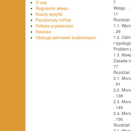
7
O nas
Wstęp . . . . 
Regulamin sklepu
11
Koszty wysyłki
Rozdział 
Paczkomaty InPost
1.1. Wprowadz
Polityka prywatności
. 29
Nowości
1.2. Odmi
Obsługa jednostek budżetowych
i typolog
Problem par
1.3. Nowy
Zasada mon
77
Rozdział 
2.1. Monarc
. 91
2.2. Monarc
. 138
2.3. Monarch
. 149
2.4. Monarch
. 156
Rozdział
3.1. Wprowadz