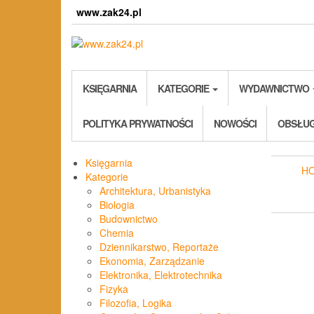
Skip
www.zak24.pl
to
the
content
KSIĘGARNIA
KATEGORIE
WYDAWNICTWO
POLITYKA PRYWATNOŚCI
NOWOŚCI
OBSŁUG
Księgarnia
H
Kategorie
Architektura, Urbanistyka
Biologia
Budownictwo
Chemia
Dziennikarstwo, Reportaże
Ekonomia, Zarządzanie
Elektronika, Elektrotechnika
Fizyka
Filozofia, Logika