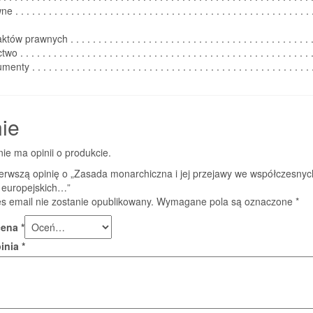
. . . . . . . . . . . . . . . . . . . . . . . . . . . . . . . . . . . . . . . . . . . . . . . . . . . . 
ów prawnych . . . . . . . . . . . . . . . . . . . . . . . . . . . . . . . . . . . . . . . . . . .
. . . . . . . . . . . . . . . . . . . . . . . . . . . . . . . . . . . . . . . . . . . . . . . . . . . 
y . . . . . . . . . . . . . . . . . . . . . . . . . . . . . . . . . . . . . . . . . . . . . . . . . . 
ie
nie ma opinii o produkcie.
ierwszą opinię o „Zasada monarchiczna i jej przejawy we współczesnyc
h europejskich…”
s email nie zostanie opublikowany.
Wymagane pola są oznaczone
*
cena
*
pinia
*