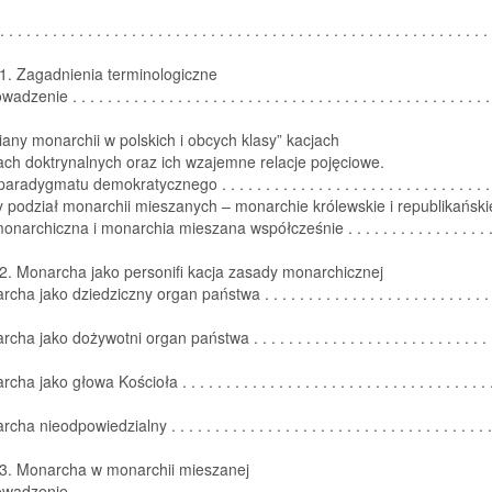
. . . . . . . . . . . . . . . . . . . . . . . . . . . . . . . . . . . . . . . . . . . . . . . . . . . . . . 
1. Zagadnienia terminologiczne
enie . . . . . . . . . . . . . . . . . . . . . . . . . . . . . . . . . . . . . . . . . . . . . . . . 
any monarchii w polskich i obcych klasy” kacjach
iach doktrynalnych oraz ich wzajemne relacje pojęciowe.
adygmatu demokratycznego . . . . . . . . . . . . . . . . . . . . . . . . . . . . . . .
 podział monarchii mieszanych – monarchie królewskie i republikański
archiczna i monarchia mieszana współcześnie . . . . . . . . . . . . . . . . . .
2. Monarcha jako personifi kacja zasady monarchicznej
ha jako dziedziczny organ państwa . . . . . . . . . . . . . . . . . . . . . . . . . . . 
ha jako dożywotni organ państwa . . . . . . . . . . . . . . . . . . . . . . . . . . . . 
a jako głowa Kościoła . . . . . . . . . . . . . . . . . . . . . . . . . . . . . . . . . . . . 
a nieodpowiedzialny . . . . . . . . . . . . . . . . . . . . . . . . . . . . . . . . . . . . . 
 3. Monarcha w monarchii mieszanej
enie . . . . . . . . . . . . . . . . . . . . . . . . . . . . . . . . . . . . . . . . . . . . . . . . 