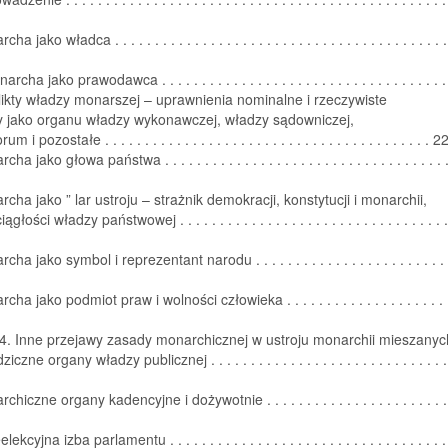
 jako władca . . . . . . . . . . . . . . . . . . . . . . . . . . . . . . . . . . . . . . . . . . 
cha jako prawodawca . . . . . . . . . . . . . . . . . . . . . . . . . . . . . . . . . . . 
likty władzy monarszej – uprawnienia nominalne i rzeczywiste
 jako organu władzy wykonawczej, władzy sądowniczej,
 i pozostałe . . . . . . . . . . . . . . . . . . . . . . . . . . . . . . . . . . . . . . . . . 2
a jako głowa państwa . . . . . . . . . . . . . . . . . . . . . . . . . . . . . . . . . . . . 
rcha jako ” lar ustroju – strażnik demokracji, konstytucji i monarchii,
łości władzy państwowej . . . . . . . . . . . . . . . . . . . . . . . . . . . . . . . . . . 
ha jako symbol i reprezentant narodu . . . . . . . . . . . . . . . . . . . . . . . . . 
ha jako podmiot praw i wolności człowieka . . . . . . . . . . . . . . . . . . . . . 
 4. Inne przejawy zasady monarchicznej w ustroju monarchii mieszanyc
czne organy władzy publicznej . . . . . . . . . . . . . . . . . . . . . . . . . . . . . . .
hiczne organy kadencyjne i dożywotnie . . . . . . . . . . . . . . . . . . . . . . . .
ekcyjna izba parlamentu . . . . . . . . . . . . . . . . . . . . . . . . . . . . . . . . . . 