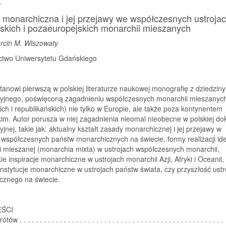
s
monarchiczna i jej przejawy we współczesnych ustroja
skich i pozaeuropejskich monarchii mieszanych
rcin M. Wiszowaty
two Uniwersytetu Gdańskiego
tanowi pierwszą w polskiej literaturze naukowej monografię z dziedzin
cyjnego, poświęconą zagadnieniu współczesnych monarchii mieszanyc
ich i republikańskich) nie tylko w Europie, ale także poza kontynentem
im. Autor porusza w niej zagadnienia nieomal nieobecne w polskiej dok
yjnej, takie jak: aktualny kształt zasady monarchicznej i jej przejawy w
 współczesnych państw monarchicznych na świecie, formy realizacji ide
i mieszanej (monarchia mixta) w ustrojach współczesnych monarchii,
ie inspiracje monarchiczne w ustrojach monarchii Azji, Afryki i Oceanii,
instytucje monarchiczne w ustrojach państw świata, czy przyszłość ustr
cznego na świecie.
EŚCI
 . . . . . . . . . . . . . . . . . . . . . . . . . . . . . . . . . . . . . . . . . . . . . . . . . . . .