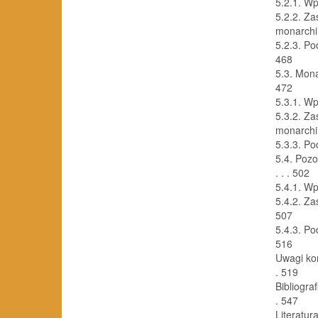
5.2.1. Wprowa
5.2.2. Z
monarchii
5.2.3. Pods
468
5.3. Monarch
472
5.3.1. Wprowa
5.3.2. Z
monarchii b
5.3.3. Pods
5.4. Pozost
. . . 502
5.4.1. Wprowa
5.4.2. Zasa
507
5.4.3. Pods
516
Uwagi końcowe
. 519
Bibliografi a 
. 547
Literatura . .