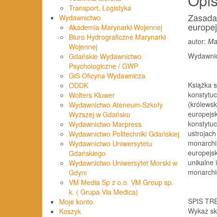
Opi
Transport, Logistyka
Zasada 
Wydawnictwo
europej
Akademia Marynarki Wojennej
Biuro Hydrograficzne Marynarki
autor:
Ma
Wojennej
Wydawnic
Gdańskie Wydawnictwo
Psychologiczne / GWP
GiS Oficyna Wydawnicza
Książka s
ODDK
konstytu
Wolters Kluwer
(królewsk
Wydawnictwo Ateneum-Szkoły
europejsk
Wyższej w Gdańsku
konstytuc
Wydawnictwo Marpress
ustrojach
Wydawnictwo Politechniki Gdańskiej
monarchi
Wydawnictwo Uniwersytetu
europejsk
Gdańskiego
unikalne 
Wydawnictwo Uniwersytet Morski w
monarchi
Gdyni
VM Media Sp z o.o. VM Group sp.
k. ( Grupa Via Medica)
SPIS TR
Moje konto
Wykaz skrótów
Koszyk