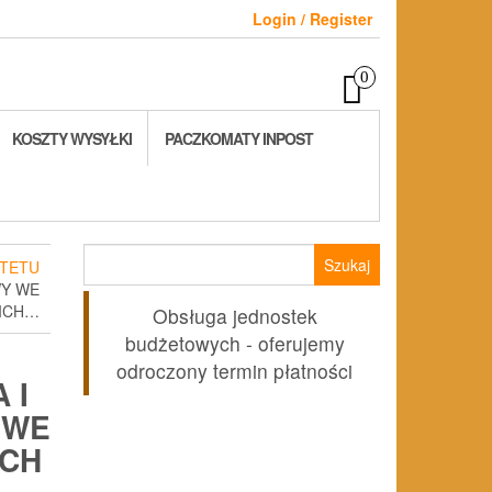
Login / Register
0
KOSZTY WYSYŁKI
PACZKOMATY INPOST
Szukaj:
TETU
WY WE
ICH…
Obsługa jednostek
budżetowych - oferujemy
odroczony termin płatności
 I
 WE
CH