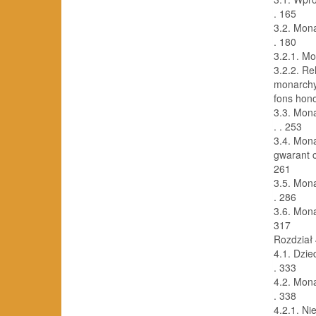
. 165
3.2. Monarcha
. 180
3.2.1. Monar
3.2.2. Re
monarchy
fons honorum
3.3. Monarch
. . 253
3.4. Mona
gwarant ciąg
261
3.5. Monarc
. 286
3.6. Monarc
317
Rozdział
4.1. Dziedzi
. 333
4.2. Monarc
. 338
4.2.1. Nieel