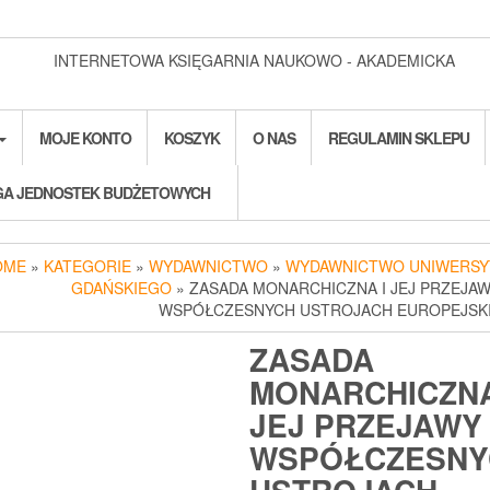
INTERNETOWA KSIĘGARNIA NAUKOWO - AKADEMICKA
MOJE KONTO
KOSZYK
O NAS
REGULAMIN SKLEPU
A JEDNOSTEK BUDŻETOWYCH
OME
»
KATEGORIE
»
WYDAWNICTWO
»
WYDAWNICTWO UNIWERSY
GDAŃSKIEGO
» ZASADA MONARCHICZNA I JEJ PRZEJA
WSPÓŁCZESNYCH USTROJACH EUROPEJSK
ZASADA
MONARCHICZNA
JEJ PRZEJAWY
WSPÓŁCZESNY