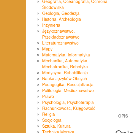
Geografia, Oceanografia, Ochrona
Środowiska
Geologia, Geodezja
Historia, Archeologia
Inżynieria
Językoznawstwo,
Przekładoznawstwo
Literaturoznawstwo
Mapy
Matematyka, Informatyka
Mechanika, Automatyka,
Mechatronika, Robotyka
Medycyna, Rehabilitacja
Nauka Języków Obcych
Pedagogika, Resocjalizacja
Politologia, Medioznawstwo
Prawo
Psychologia, Psychoterapia
Rachunkowość, Księgowość
Religia
OPIS
Socjologia
Sztuka, Kultura
Technika Morska