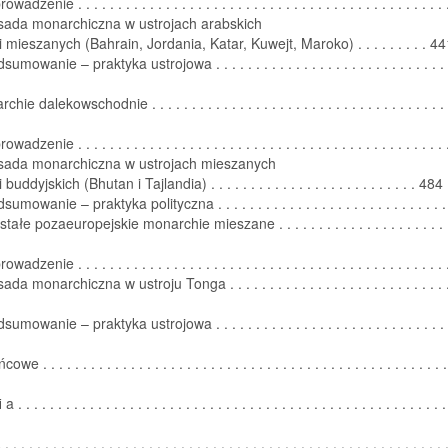
dzenie . . . . . . . . . . . . . . . . . . . . . . . . . . . . . . . . . . . . . . . . . . . . . 
asada monarchiczna w ustrojach arabskich
 mieszanych (Bahrain, Jordania, Katar, Kuwejt, Maroko) . . . . . . . . . 44
umowanie – praktyka ustrojowa . . . . . . . . . . . . . . . . . . . . . . . . . . . . . .
ie dalekowschodnie . . . . . . . . . . . . . . . . . . . . . . . . . . . . . . . . . . . . . .
dzenie . . . . . . . . . . . . . . . . . . . . . . . . . . . . . . . . . . . . . . . . . . . . . 
asada monarchiczna w ustrojach mieszanych
uddyjskich (Bhutan i Tajlandia) . . . . . . . . . . . . . . . . . . . . . . . . . . 484
umowanie – praktyka polityczna . . . . . . . . . . . . . . . . . . . . . . . . . . . . 
ałe pozaeuropejskie monarchie mieszane . . . . . . . . . . . . . . . . . . . . . . 
dzenie . . . . . . . . . . . . . . . . . . . . . . . . . . . . . . . . . . . . . . . . . . . . . 
da monarchiczna w ustroju Tonga . . . . . . . . . . . . . . . . . . . . . . . . . . . .
umowanie – praktyka ustrojowa . . . . . . . . . . . . . . . . . . . . . . . . . . . . . .
 . . . . . . . . . . . . . . . . . . . . . . . . . . . . . . . . . . . . . . . . . . . . . . . . . . . 
. . . . . . . . . . . . . . . . . . . . . . . . . . . . . . . . . . . . . . . . . . . . . . . . . . . . . .
 . . . . . . . . . . . . . . . . . . . . . . . . . . . . . . . . . . . . . . . . . . . . . . . . . . . . 