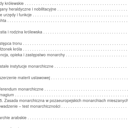
rólewskie . . . . . . . . . . . . . . . . . . . . . . . . . . . . . . . . . . . . . . . . . . . . 
y heraldyczne i nobilitacyjne . . . . . . . . . . . . . . . . . . . . . . . . . . . . . . 
rzędy i funkcje . . . . . . . . . . . . . . . . . . . . . . . . . . . . . . . . . . . . . . . . .
. . . . . . . . . . . . . . . . . . . . . . . . . . . . . . . . . . . . . . . . . . . . . . . . . . . . . 
a i rodzina królewska . . . . . . . . . . . . . . . . . . . . . . . . . . . . . . . . . . . . . .
ca tronu . . . . . . . . . . . . . . . . . . . . . . . . . . . . . . . . . . . . . . . . . . . . .
ek króla . . . . . . . . . . . . . . . . . . . . . . . . . . . . . . . . . . . . . . . . . . . . .
ja, opieka i zastępstwo monarchy . . . . . . . . . . . . . . . . . . . . . . . . . . . . 
łe instytucje monarchiczne . . . . . . . . . . . . . . . . . . . . . . . . . . . . . . . . . 
rzenie materii ustawowej . . . . . . . . . . . . . . . . . . . . . . . . . . . . . . . . . . 
endum monarchiczne . . . . . . . . . . . . . . . . . . . . . . . . . . . . . . . . . . . . 
um . . . . . . . . . . . . . . . . . . . . . . . . . . . . . . . . . . . . . . . . . . . . . . . . 
 5. Zasada monarchiczna w pozaeuropejskich monarchiach mieszanyc
dzenie – test monarchiczności . . . . . . . . . . . . . . . . . . . . . . . . . . . . . . 
e arabskie . . . . . . . . . . . . . . . . . . . . . . . . . . . . . . . . . . . . . . . . . . . . 