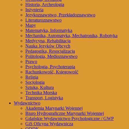
Historia, Archeologia
Inżynieria
Językoznawstwo, Przekładoznawstwo
Literaturoznawstwo
Mapy
Matematyka, Informatyka
Mechanika, Automatyka, Mechatronika, Robotyka
Medycyna, Rehabilitacja
Nauka Języków Obcych
Pedagogika, Resocjalizacja
Politologia, Medioznawstwo
Prawo
Psychologia, Psychoterapia
Rachunkowość, Księgowość
Religia
Socjologia
Sztuka, Kultura
Technika Morska
Transport, Logistyka
Wydawnictwo
Akademia Marynarki Wojennej
Biuro Hydrograficzne Marynarki Wojennej
Gdańskie Wydawnictwo Psychologiczne / GWP
GiS Oficyna Wydawnicza
ODDK