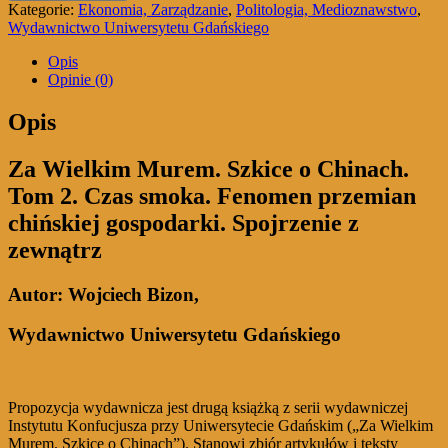
smoka
Kategorie:
Ekonomia, Zarządzanie
,
Politologia, Medioznawstwo
,
Fenomen
Wydawnictwo Uniwersytetu Gdańskiego
przemian
chińskiej
Opis
gospodarki
Opinie (0)
Spojrzenie
z
Opis
zewnątrz
Za Wielkim Murem. Szkice o Chinach.
Tom 2. Czas smoka. Fenomen przemian
chińskiej gospodarki. Spojrzenie z
zewnątrz
Autor: Wojciech Bizon,
Wydawnictwo Uniwersytetu Gdańskiego
Propozycja wydawnicza jest drugą książką z serii wydawniczej
Instytutu Konfucjusza przy Uniwersytecie Gdańskim („Za Wielkim
Murem. Szkice o Chinach”). Stanowi zbiór artykułów i teksty