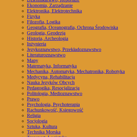
Ekonomia, Zarządzanie
Elektronika, Elektrotechnika
Fizyka
Filozofia, Logika
Geografia, Oceanografia, Ochrona Środowiska
Geologia, Geodezja
Historia, Archeologia
Inżynieria
Językoznawstwo, Przekładoznawstwo
Literaturoznawstwo
Mapy
Matematyka, Informatyka
Mechanika, Automatyka, Mechatronika, Robotyka
Medycyna, Rehabilitacja
Nauka Języków Obcych
Pedagogika, Resocjalizacja
Politologia, Medioznawstwo
Prawo
Psychologia, Psychoterapia
Rachunkowość, Księgowość
Religia
Socjologia
Sztuka, Kultura
Technika Morska