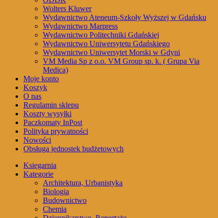
Wolters Kluwer
Wydawnictwo Ateneum-Szkoły Wyższej w Gdańsku
Wydawnictwo Marpress
Wydawnictwo Politechniki Gdańskiej
Wydawnictwo Uniwersytetu Gdańskiego
Wydawnictwo Uniwersytet Morski w Gdyni
VM Media Sp z o.o. VM Group sp. k. ( Grupa Via
Medica)
Moje konto
Koszyk
O nas
Regulamin sklepu
Koszty wysyłki
Paczkomaty InPost
Polityka prywatności
Nowości
Obsługa jednostek budżetowych
Księgarnia
Kategorie
Architektura, Urbanistyka
Biologia
Budownictwo
Chemia
Dziennikarstwo, Reportaże