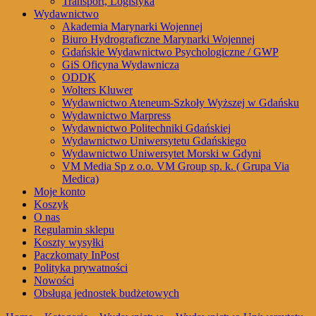
Transport, Logistyka
Wydawnictwo
Akademia Marynarki Wojennej
Biuro Hydrograficzne Marynarki Wojennej
Gdańskie Wydawnictwo Psychologiczne / GWP
GiS Oficyna Wydawnicza
ODDK
Wolters Kluwer
Wydawnictwo Ateneum-Szkoły Wyższej w Gdańsku
Wydawnictwo Marpress
Wydawnictwo Politechniki Gdańskiej
Wydawnictwo Uniwersytetu Gdańskiego
Wydawnictwo Uniwersytet Morski w Gdyni
VM Media Sp z o.o. VM Group sp. k. ( Grupa Via
Medica)
Moje konto
Koszyk
O nas
Regulamin sklepu
Koszty wysyłki
Paczkomaty InPost
Polityka prywatności
Nowości
Obsługa jednostek budżetowych