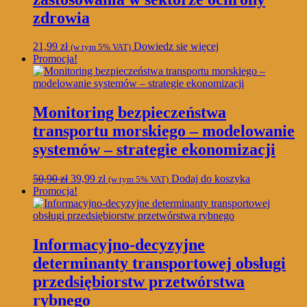
zdrowia
21,99
zł
Dowiedz się więcej
(w tym 5% VAT)
Promocja!
Monitoring bezpieczeństwa
transportu morskiego – modelowanie
systemów – strategie ekonomizacji
Pierwotna
Aktualna
50,90
zł
39,99
zł
Dodaj do koszyka
(w tym 5% VAT)
cena
cena
Promocja!
wynosiła:
wynosi:
50,90 zł.
39,99 zł.
Informacyjno-decyzyjne
determinanty transportowej obsługi
przedsiębiorstw przetwórstwa
rybnego