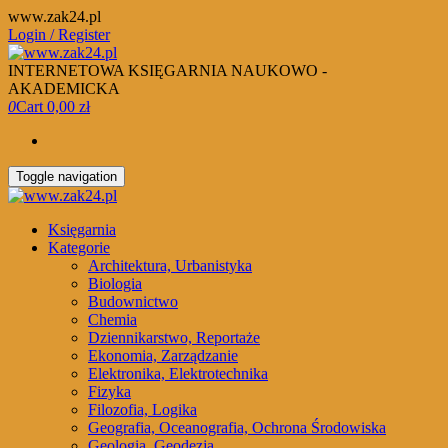
Skip
www.zak24.pl
to
Login / Register
the
content
INTERNETOWA KSIĘGARNIA NAUKOWO -
AKADEMICKA
0
Cart
0,00 zł
Toggle navigation
Księgarnia
Kategorie
Architektura, Urbanistyka
Biologia
Budownictwo
Chemia
Dziennikarstwo, Reportaże
Ekonomia, Zarządzanie
Elektronika, Elektrotechnika
Fizyka
Filozofia, Logika
Geografia, Oceanografia, Ochrona Środowiska
Geologia, Geodezja