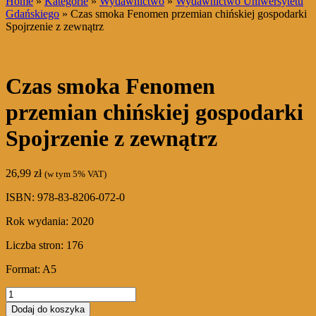
Home
»
Kategorie
»
Wydawnictwo
»
Wydawnictwo Uniwersytetu
Gdańskiego
» Czas smoka Fenomen przemian chińskiej gospodarki
Spojrzenie z zewnątrz
Czas smoka Fenomen
przemian chińskiej gospodarki
Spojrzenie z zewnątrz
26,99
zł
(w tym 5% VAT)
ISBN: 978-83-8206-072-0
Rok wydania: 2020
Liczba stron: 176
Format: A5
ilość
Czas
Dodaj do koszyka