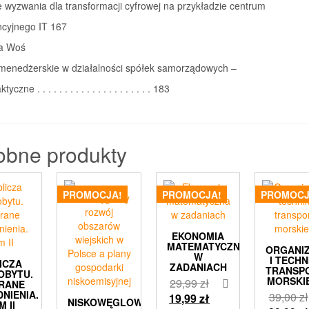
 wyzwania dla transformacji cyfrowej na przykładzie centrum
cyjnego IT 167
a Woś
menedżerskie w działalności spółek samorządowych –
yczne . . . . . . . . . . . . . . . . . . . . . 183
obne produkty
PROMOCJA!
PROMOCJA!
PROMOCJ
EKONOMIA
MATEMATYCZNA
ORGANI
W
I TECHN
ICZA
ZADANIACH
TRANSP
OBYTU.
MORSKI
Pierwotna
29,99
zł
RANE
NIENIA.
39,00
zł
cena
Aktualna
19,99
zł
NISKOWĘGLOWY
M II