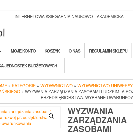
INTERNETOWA KSIĘGARNIA NAUKOWO - AKADEMICKA
MOJE KONTO
KOSZYK
O NAS
REGULAMIN SKLEPU
A JEDNOSTEK BUDŻETOWYCH
OME
»
KATEGORIE
»
WYDAWNICTWO
»
WYDAWNICTWO UNIWERSY
AŃSKIEGO
» WYZWANIA ZARZĄDZANIA ZASOBAMI LUDZKIMI A R
PRZEDSIĘBIORSTWA. WYBRANE UWARUNKO
WYZWANIA
ZARZĄDZANIA
ZASOBAMI