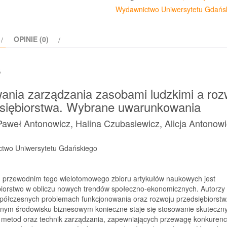
Wydawnictwo Uniwersytetu Gdańs
OPINIE (0)
s
nia zarządzania zasobami ludzkimi a roz
siębiorstwa. Wybrane uwarunkowania
Paweł Antonowicz, Halina Czubasiewicz, Alicja Antonow
two Uniwersytetu Gdańskiego
przewodnim tego wielotomowego zbioru artykułów naukowych jest
biorstwo w obliczu nowych trendów społeczno-ekonomicznych. Autorzy s
spółczesnych problemach funkcjonowania oraz rozwoju przedsiębiorstw
nym środowisku biznesowym konieczne staje się stosowanie skuteczn
, metod oraz technik zarządzania, zapewniających przewagę konkurency