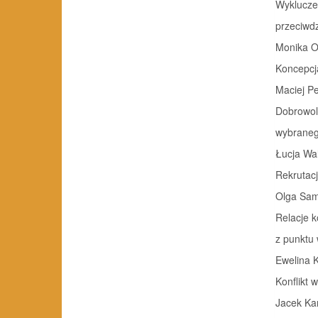
Wykluczen
przeciwdzia
Monika O
Koncepcja
Maciej P
Dobrowoln
wybranego p
Łucja Wa
Rekrutac
Olga Sam
Relacje 
z punktu 
Ewelina 
Konflikt 
Jacek Ka