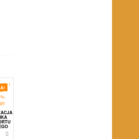
A!
ZACJA
IKA
ORTU
EGO
Pierwotna