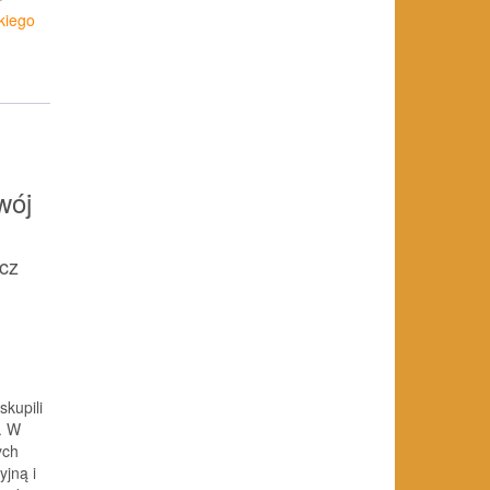
kiego
wój
icz
kupili
. W
ych
jną i