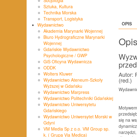
Socjologia
Sztuka, Kultura
Technika Morska
Transport, Logistyka
OPIS
Wydawnictwo
Akademia Marynarki Wojennej
Biuro Hydrograficzne Marynarki
Opi
Wojennej
Gdańskie Wydawnictwo
Wyzwa
Psychologiczne / GWP
GiS Oficyna Wydawnicza
przed
ODDK
Autor: 
Wolters Kluwer
(red.)
Wydawnictwo Ateneum-Szkoły
Wyższej w Gdańsku
Wydawnic
Wydawnictwo Marpress
Wydawnictwo Politechniki Gdańskiej
Wydawnictwo Uniwersytetu
Motywem 
Gdańskiego
przedsię
Wydawnictwo Uniwersytet Morski w
się na w
Gdyni
dynamicz
VM Media Sp z o.o. VM Group sp.
narzędzi
k. ( Grupa Via Medica)