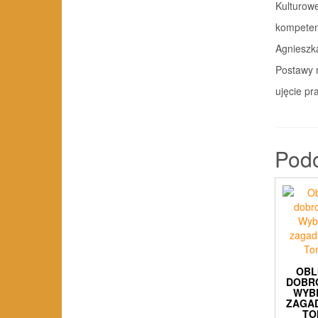
Kulturowe
kompeten
Agnieszk
Postawy 
ujęcie prakt
Pod
OBL
DOBR
WYB
ZAGAD
TO