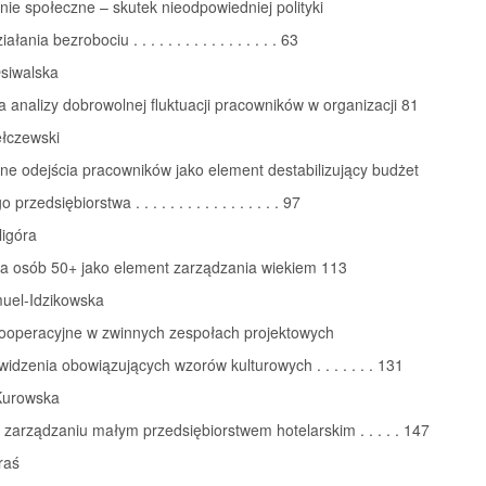
ie społeczne – skutek nieodpowiedniej polityki
łania bezrobociu . . . . . . . . . . . . . . . . . 63
siwalska
 analizy dobrowolnej fluktuacji pracowników w organizacji 81
ełczewski
e odejścia pracowników jako element destabilizujący budżet
rzedsiębiorstwa . . . . . . . . . . . . . . . . . 97
ligóra
ja osób 50+ jako element zarządzania wiekiem 113
uel-Idzikowska
kooperacyjne w zwinnych zespołach projektowych
widzenia obowiązujących wzorów kulturowych . . . . . . . 131
Kurowska
w zarządzaniu małym przedsiębiorstwem hotelarskim . . . . . 147
raś