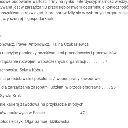
sowe budowanie wartości firmy na rynku. Interdyscyplinarność wiedzy,
tywana jest w zarządzaniu przedsiębiorstwem determinuje konieczność
poszukiwania rozwiązań, które sprawdziły się w wybranych organizacja
, czy szerzej – gospodarkach.
i
tonowicz, Paweł Antonowicz, Halina Czubasiewicz
 relacyjny pomiędzy oczekiwaniami pracodawców i pracowników
rządzanie rozwojem współczesnych organizacji . . . . . . . . 7
tachowska, Sylwia Kobus
nia przedstawicieli pokolenia Z wobec pracy zawodowej –
dla zarządzania zasobami ludzkimi w przedsiębiorstwie . . . . 25
Sylwia Kruk
nie karierą zawodową na przykładzie młodych
w naukowych w Polsce . . . . . . . . . . . . . . . 47
Kołodziejczyk, Olga Samuel-Idzikowska