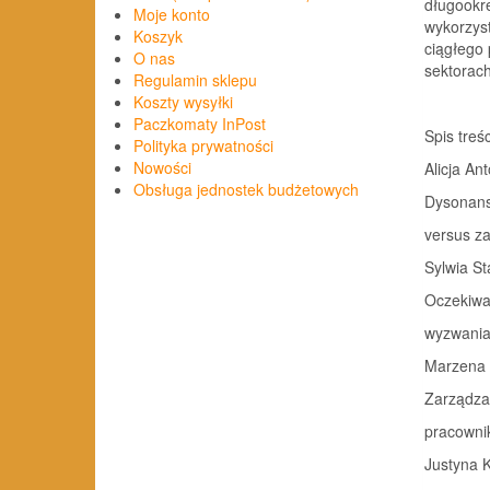
długookre
Moje konto
wykorzys
Koszyk
ciągłego 
O nas
sektorach
Regulamin sklepu
Koszty wysyłki
Paczkomaty InPost
Spis treśc
Polityka prywatności
Nowości
Alicja An
Obsługa jednostek budżetowych
Dysonans
versus za
Sylwia S
Oczekiwa
wyzwania 
Marzena 
Zarządza
pracownikó
Justyna 