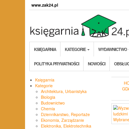
Skip
www.zak24.pl
to
the
content
KSIĘGARNIA
KATEGORIE
WYDAWNICTWO
POLITYKA PRYWATNOŚCI
NOWOŚCI
OBSŁUG
Księgarnia
H
Kategorie
GD
Architektura, Urbanistyka
Biologia
Budownictwo
Chemia
Dziennikarstwo, Reportaże
Ekonomia, Zarządzanie
Elektronika, Elektrotechnika