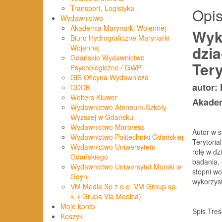
Transport, Logistyka
Opi
Wydawnictwo
Akademia Marynarki Wojennej
Wyk
Biuro Hydrograficzne Marynarki
dzi
Wojennej
Gdańskie Wydawnictwo
Tery
Psychologiczne / GWP
GiS Oficyna Wydawnicza
autor:
ODDK
Wolters Kluwer
Akadem
Wydawnictwo Ateneum-Szkoły
Wyższej w Gdańsku
Wydawnictwo Marpress
Autor w s
Wydawnictwo Politechniki Gdańskiej
Terytoria
Wydawnictwo Uniwersytetu
rolę w d
Gdańskiego
badania, 
Wydawnictwo Uniwersytet Morski w
stopni wo
Gdyni
wykorzys
VM Media Sp z o.o. VM Group sp.
k. ( Grupa Via Medica)
Moje konto
Spis Treś
Koszyk