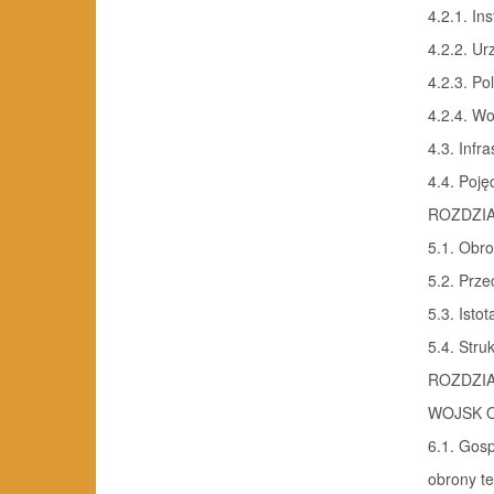
4.2.1. In
4.2.2. Ur
4.2.3. Po
4.2.4. W
4.3. Infr
4.4. Poję
ROZDZIA
5.1. Obro
5.2. Prze
5.3. Isto
5.4. Struk
ROZDZI
WOJSK 
6.1. Gos
obrony te