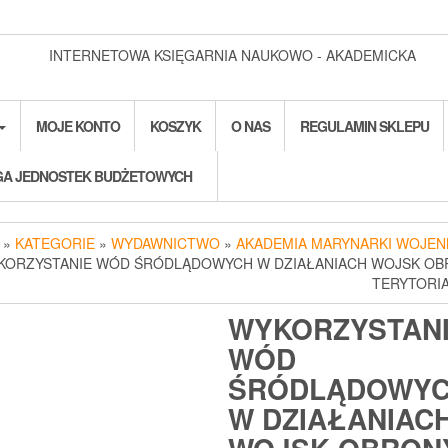
INTERNETOWA KSIĘGARNIA NAUKOWO - AKADEMICKA
MOJE KONTO
KOSZYK
O NAS
REGULAMIN SKLEPU
A JEDNOSTEK BUDŻETOWYCH
»
KATEGORIE
»
WYDAWNICTWO
»
AKADEMIA MARYNARKI WOJEN
KORZYSTANIE WÓD ŚRÓDLĄDOWYCH W DZIAŁANIACH WOJSK O
TERYTORI
WYKORZYSTAN
WÓD
ŚRÓDLĄDOWY
W DZIAŁANIAC