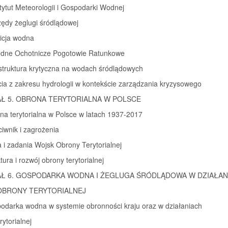
stytut Meteorologii i Gospodarki Wodnej
zędy żeglugi śródlądowej
licja wodna
odne Ochotnicze Pogotowie Ratunkowe
astruktura krytyczna na wodach śródlądowych
cia z zakresu hydrologii w kontekście zarządzania kryzysowego
Ł 5. OBRONA TERYTORIALNA W POLSCE
na terytorialna w Polsce w latach 1937-2017
ciwnik i zagrożenia
ta i zadania Wojsk Obrony Terytorialnej
tura i rozwój obrony terytorialnej
AŁ 6. GOSPODARKA WODNA I ŻEGLUGA ŚRÓDLĄDOWA W DZIAŁAN
OBRONY TERYTORIALNEJ
podarka wodna w systemie obronności kraju oraz w działaniach
rytorialnej