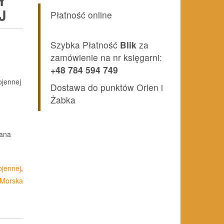
Y
J
Płatność online
Szybka Płatność
Blik
za
zamówienie na nr księgarni:
+48 784 594 749
jennej
Dostawa do punktów Orlen i
Żabka
wana
jennej
,
 Morska