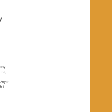
w
rony
otną
óżnych
h i