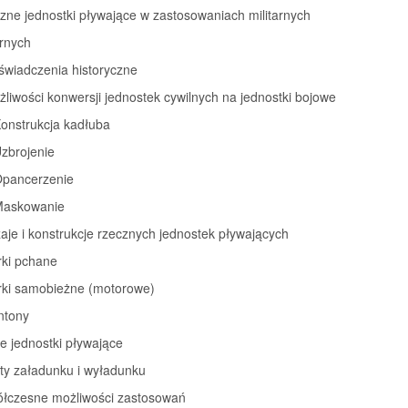
zne jednostki pływające w zastosowaniach militarnych
arnych
świadczenia historyczne
żliwości konwersji jednostek cywilnych na jednostki bojowe
Konstrukcja kadłuba
Uzbrojenie
 Opancerzenie
 Maskowanie
aje i konstrukcje rzecznych jednostek pływających
rki pchane
arki samobieżne (motorowe)
ntony
ne jednostki pływające
ty załadunku i wyładunku
ółczesne możliwości zastosowań