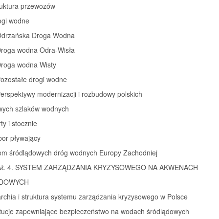
ruktura przewozów
ogi wodne
 Odrzańska Droga Wodna
 Droga wodna Odra-Wisła
 Droga wodna Wisty
Pozostałe drogi wodne
Perspektywy modernizacji i rozbudowy polskich
wych szlaków wodnych
ty i stocznie
bor pływający
tem śródlądowych dróg wodnych Europy Zachodniej
AŁ 4. SYSTEM ZARZĄDZANIA KRYZYSOWEGO NA AKWENACH
DOWYCH
archia i struktura systemu zarządzania kryzysowego w Polsce
tytucje zapewniające bezpieczeństwo na wodach śródlądowych