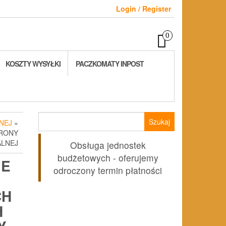
Login / Register
0
KOSZTY WYSYŁKI
PACZKOMATY INPOST
Szukaj:
NEJ
»
BRONY
ALNEJ
Obsługa jednostek
budżetowych - oferujemy
IE
odroczony termin płatności
CH
H