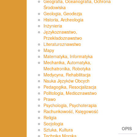
Geografia, Oceanografia, Ochrona
Środowiska
Geologia, Geodezja
Historia, Archeologia
Inżynieria
Językoznawstwo,
Przekładoznawstwo
Literaturoznawstwo
Mapy
Matematyka, Informatyka
Mechanika, Automatyka,
Mechatronika, Robotyka
Medycyna, Rehabilitacja
Nauka Języków Obcych
Pedagogika, Resocjalizacja
Politologia, Medioznawstwo
Prawo
Psychologia, Psychoterapia
Rachunkowość, Księgowość
Religia
Socjologia
OPIS
Sztuka, Kultura
Technika Morska