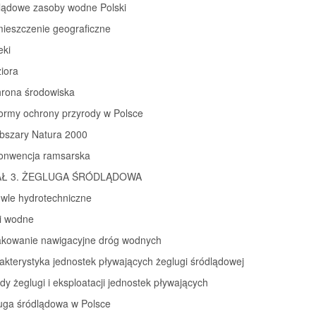
dlądowe zasoby wodne Polski
mieszczenie geograficzne
eki
ziora
hrona środowiska
Formy ochrony przyrody w Polsce
Obszary Natura 2000
Konwencja ramsarska
AŁ 3. ŻEGLUGA ŚRÓDLĄDOWA
owle hydrotechniczne
gi wodne
akowanie nawigacyjne dróg wodnych
akterystyka jednostek pływających żeglugi śródlądowej
dy żeglugi i eksploatacji jednostek pływających
luga śródlądowa w Polsce