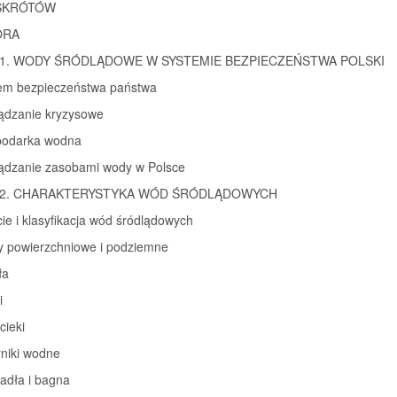
SKRÓTÓW
ORA
ł 1. WODY ŚRÓDLĄDOWE W SYSTEMIE BEZPIECZEŃSTWA POLSKI
tem bezpieczeństwa państwa
ządzanie kryzysowe
podarka wodna
ządzanie zasobami wody w Polsce
ł 2. CHARAKTERYSTYKA WÓD ŚRÓDLĄDOWYCH
cie i klasyfikacja wód śródlądowych
y powierzchniowe i podziemne
ła
i
cieki
rniki wodne
adła i bagna