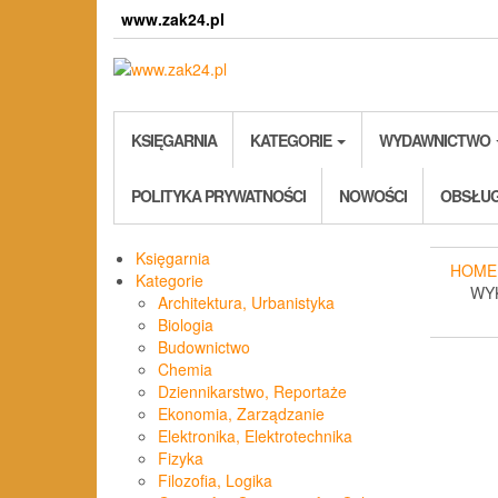
Skip
www.zak24.pl
to
the
content
KSIĘGARNIA
KATEGORIE
WYDAWNICTWO
POLITYKA PRYWATNOŚCI
NOWOŚCI
OBSŁUG
Księgarnia
HOME
Kategorie
WY
Architektura, Urbanistyka
Biologia
Budownictwo
Chemia
Dziennikarstwo, Reportaże
Ekonomia, Zarządzanie
Elektronika, Elektrotechnika
Fizyka
Filozofia, Logika