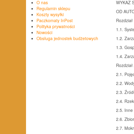
WYKAZ 
O nas
Regulamin sklepu
OD AUT
Koszty wysyłki
Rozdzia
Paczkomaty InPost
Polityka prywatności
1.1. Sys
Nowości
1.2. Zar
Obsługa jednostek budżetowych
1.3. Gos
1.4. Zar
Rozdzia
2.1. Poję
2.2. Wod
2.3. Źród
2.4. Rzek
2.5. Inne 
2.6. Zbio
2.7. Mokr