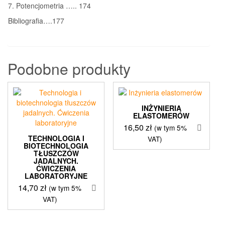
7. Potencjometria ….. 174
Bibliografia….177
Podobne produkty
INŻYNIERIA
ELASTOMERÓW
16,50
zł
(w tym 5%
TECHNOLOGIA I
VAT)
BIOTECHNOLOGIA
TŁUSZCZÓW
JADALNYCH.
ĆWICZENIA
LABORATORYJNE
14,70
zł
(w tym 5%
VAT)