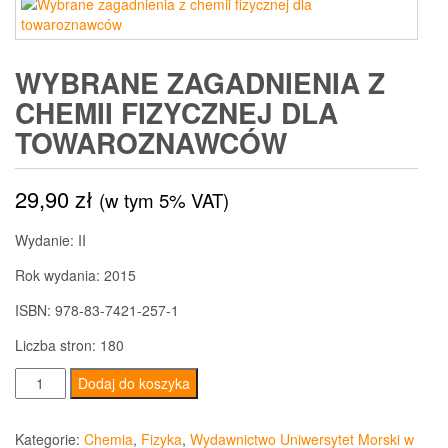
WYBRANE ZAGADNIENIA Z
CHEMII FIZYCZNEJ DLA
TOWAROZNAWCÓW
29,90
zł
(w tym 5% VAT)
Wydanie: II
Rok wydania: 2015
ISBN: 978-83-7421-257-1
Liczba stron: 180
ilość
Dodaj do koszyka
Wybrane
zagadnienia
Kategorie:
Chemia
,
Fizyka
,
Wydawnictwo Uniwersytet Morski w