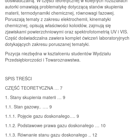
doświadczalną. W części teoretycznej w kolejnych rozdziałach
autorki omawiają problematykę dotyczącą stanów skupienia
materii, termodynamiki chemicznej, równowagi fazowej.
Poruszają tematy z zakresu elektrochemii, kinematyki
chemicznej, opisują właściwości koloidów, zajmują się
zjawiskami powierzchniowymi oraz spektrofotometrią UV i VIS.
Część doświadczalna zawiera komplet ćwiczeń laboratoryjnych
dotykających zakresu poruszanej tematyki.
Pozycja niezbędna w kształceniu studentów Wydziału
Przedsiębiorczości i Towaroznawstwa.
SPIS TREŚCI
CZĘŚĆ TEORETYCZNA … 7
1. Stany skupienia materii … 9
1.1. Stan gazowy.. …. 9
1.1.1. Pojęcie gazu doskonałego…. 9
1.1.2. Podstawowe prawa gazu doskonałego … 10
1.1.3. Równanie stanu gazu doskonałego .. 12