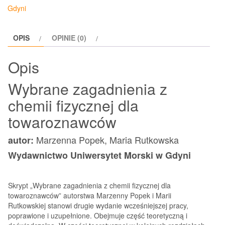
z
Gdyni
chemii
fizycznej
OPIS
OPINIE (0)
dla
towaroznawców
Opis
Wybrane zagadnienia z
chemii fizycznej dla
towaroznawców
Marzenna Popek, Maria Rutkowska
autor:
Wydawnictwo Uniwersytet Morski w Gdyni
Skrypt „Wybrane zagadnienia z chemii fizycznej dla
towaroznawców” autorstwa Marzenny Popek i Marii
Rutkowskiej stanowi drugie wydanie wcześniejszej pracy,
poprawione i uzupełnione. Obejmuje część teoretyczną i