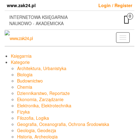
Skip
www.zak24.pl
Login / Register
to
the
0
INTERNETOWA KSIĘGARNIA
content
NAUKOWO - AKADEMICKA
Toggle
navigati
Księgarnia
Kategorie
Architektura, Urbanistyka
Biologia
Budownictwo
Chemia
Dziennikarstwo, Reportaże
Ekonomia, Zarządzanie
Elektronika, Elektrotechnika
Fizyka
Filozofia, Logika
Geografia, Oceanografia, Ochrona Środowiska
Geologia, Geodezja
Historia, Archeologia