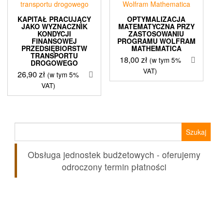
KAPITAŁ PRACUJĄCY
OPTYMALIZACJA
JAKO WYZNACZNIK
MATEMATYCZNA PRZY
KONDYCJI
ZASTOSOWANIU
FINANSOWEJ
PROGRAMU WOLFRAM
PRZEDSIĘBIORSTW
MATHEMATICA
TRANSPORTU
18,00
zł
(w tym 5%
DROGOWEGO
VAT)
26,90
zł
(w tym 5%
VAT)
Szukaj:
Obsługa jednostek budżetowych - oferujemy
odroczony termin płatności