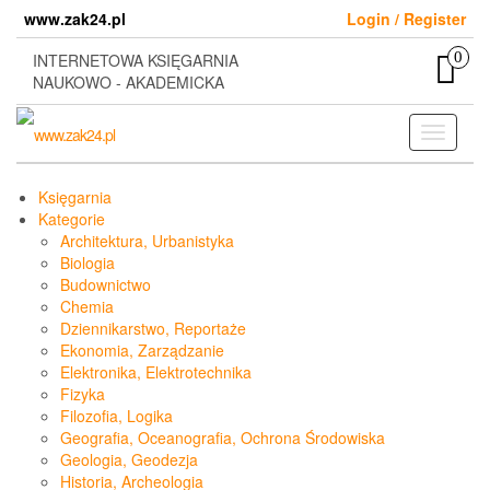
Skip
www.zak24.pl
Login / Register
to
the
0
INTERNETOWA KSIĘGARNIA
content
NAUKOWO - AKADEMICKA
Toggle
navigati
Księgarnia
Kategorie
Architektura, Urbanistyka
Biologia
Budownictwo
Chemia
Dziennikarstwo, Reportaże
Ekonomia, Zarządzanie
Elektronika, Elektrotechnika
Fizyka
Filozofia, Logika
Geografia, Oceanografia, Ochrona Środowiska
Geologia, Geodezja
Historia, Archeologia