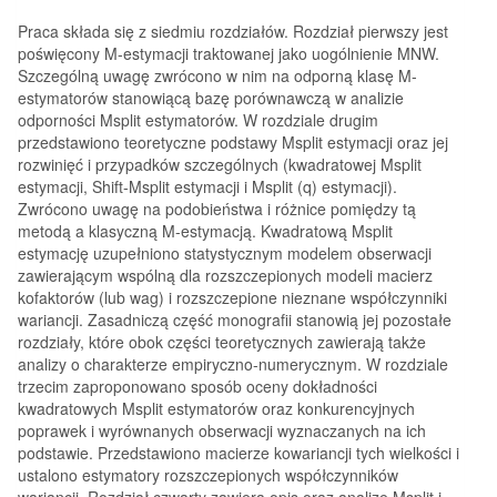
Praca składa się z siedmiu rozdziałów. Rozdział pierwszy jest
poświęcony M-estymacji traktowanej jako uogólnienie MNW.
Szczególną uwagę zwrócono w nim na odporną klasę M-
estymatorów stanowiącą bazę porównawczą w analizie
odporności Msplit estymatorów. W rozdziale drugim
przedstawiono teoretyczne podstawy Msplit estymacji oraz jej
rozwinięć i przypadków szczególnych (kwadratowej Msplit
estymacji, Shift-Msplit estymacji i Msplit (q) estymacji).
Zwrócono uwagę na podobieństwa i różnice pomiędzy tą
metodą a klasyczną M-estymacją. Kwadratową Msplit
estymację uzupełniono statystycznym modelem obserwacji
zawierającym wspólną dla rozszczepionych modeli macierz
kofaktorów (lub wag) i rozszczepione nieznane współczynniki
wariancji. Zasadniczą część monografii stanowią jej pozostałe
rozdziały, które obok części teoretycznych zawierają także
analizy o charakterze empiryczno-numerycznym. W rozdziale
trzecim zaproponowano sposób oceny dokładności
kwadratowych Msplit estymatorów oraz konkurencyjnych
poprawek i wyrównanych obserwacji wyznaczanych na ich
podstawie. Przedstawiono macierze kowariancji tych wielkości i
ustalono estymatory rozszczepionych współczynników
wariancji. Rozdział czwarty zawiera opis oraz analizę Msplit i