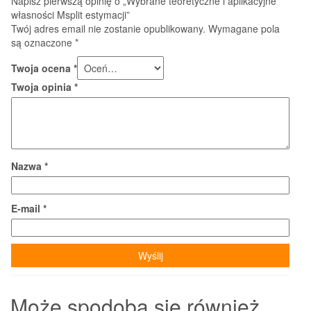
Napisz pierwszą opinię o „Wybrane teoretyczne i aplikacyjne
własności Msplit estymacji”
Twój adres email nie zostanie opublikowany.
Wymagane pola
są oznaczone
*
Twoja ocena
*
Twoja opinia
*
Nazwa
*
E-mail
*
Może spodoba się również…