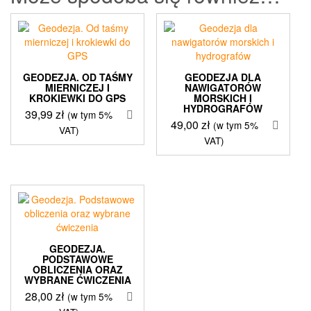
GEODEZJA. OD TAŚMY
GEODEZJA DLA
MIERNICZEJ I
NAWIGATORÓW
KROKIEWKI DO GPS
MORSKICH I
HYDROGRAFÓW
39,99
zł
(w tym 5%
49,00
zł
(w tym 5%
VAT)
VAT)
GEODEZJA.
PODSTAWOWE
OBLICZENIA ORAZ
WYBRANE ĆWICZENIA
28,00
zł
(w tym 5%