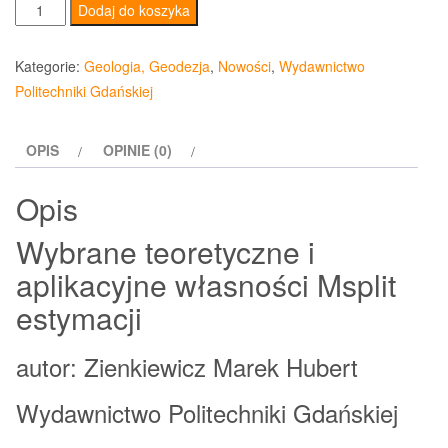
ilość
Dodaj do koszyka
Wybrane
teoretyczne
Kategorie:
Geologia, Geodezja
,
Nowości
,
Wydawnictwo
i
Politechniki Gdańskiej
aplikacyjne
własności
OPIS
OPINIE (0)
Msplit
estymacji
Opis
Wybrane teoretyczne i
aplikacyjne własności Msplit
estymacji
autor: Zienkiewicz Marek Hubert
Wydawnictwo Politechniki Gdańskiej