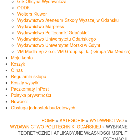
GiS Oficyna Wydawnicza
ODDK
Wolters Kluwer
Wydawnictwo Ateneum-Szkoły Wyższej w Gdańsku
Wydawnictwo Marpress
Wydawnictwo Politechniki Gdańskiej
Wydawnictwo Uniwersytetu Gdańskiego
Wydawnictwo Uniwersytet Morski w Gdyni
VM Media Sp z o.o. VM Group sp. k. ( Grupa Via Medica)
Moje konto
Koszyk
O nas
Regulamin sklepu
Koszty wysyłki
Paczkomaty InPost
Polityka prywatności
Nowości
Obsługa jednostek budżetowych
HOME
»
KATEGORIE
»
WYDAWNICTWO
»
WYDAWNICTWO POLITECHNIKI GDAŃSKIEJ
» WYBRANE
TEORETYCZNE I APLIKACYJNE WŁASNOŚCI MSPLIT
ESTYMACJI