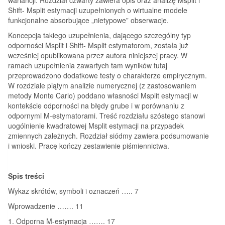
Shift- Msplit estymacji uzupełnionych o wirtualne modele
funkcjonalne absorbujące „nietypowe” obserwacje.
Koncepcja takiego uzupełnienia, dającego szczególny typ
odporności Msplit i Shift- Msplit estymatorom, została już
wcześniej opublikowana przez autora niniejszej pracy. W
ramach uzupełnienia zawartych tam wyników tutaj
przeprowadzono dodatkowe testy o charakterze empirycznym.
W rozdziale piątym analizie numerycznej (z zastosowaniem
metody Monte Carlo) poddano własności Msplit estymacji w
kontekście odporności na błędy grube i w porównaniu z
odpornymi M-estymatorami. Treść rozdziału szóstego stanowi
uogólnienie kwadratowej Msplit estymacji na przypadek
zmiennych zależnych. Rozdział siódmy zawiera podsumowanie
i wnioski. Pracę kończy zestawienie piśmiennictwa.
Spis treści
Wykaz skrótów, symboli i oznaczeń ….. 7
Wprowadzenie ……. 11
1. Odporna M-estymacja ……. 17