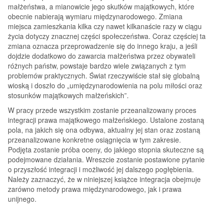
małżeństwa, a mianowicie jego skutków majątkowych, które
obecnie nabierają wymiaru międzynarodowego. Zmiana
miejsca zamieszkania kilka czy nawet kilkanaście razy w ciągu
życia dotyczy znacznej części społeczeństwa. Coraz częściej ta
zmiana oznacza przeprowadzenie się do innego kraju, a jeśli
dojdzie dodatkowo do zawarcia małżeństwa przez obywateli
różnych państw, powstaje bardzo wiele związanych z tym
problemów praktycznych. Świat rzeczywiście stał się globalną
wioską i doszło do „umiędzynarodowienia na polu miłości oraz
stosunków majątkowych małżeńskich”.
W pracy przede wszystkim zostanie przeanalizowany proces
integracji prawa majątkowego małżeńskiego. Ustalone zostaną
pola, na jakich się ona odbywa, aktualny jej stan oraz zostaną
przeanalizowane konkretne osiągnięcia w tym zakresie.
Podjęta zostanie próba oceny, do jakiego stopnia skuteczne są
podejmowane działania. Wreszcie zostanie postawione pytanie
o przyszłość integracji i możliwość jej dalszego pogłębienia.
Należy zaznaczyć, że w niniejszej książce integracja obejmuje
zarówno metody prawa międzynarodowego, jak i prawa
unijnego.