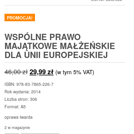
PROMOCJA!
WSPÓLNE PRAWO
MAJĄTKOWE MAŁŻEŃSKIE
DLA UNII EUROPEJSKIEJ
Pierwotna
Aktualna
46,00
zł
29,99
zł
(w tym 5% VAT)
cena
cena
ISBN: 978-83-7865-226-7
Rok wydania: 2014
wynosiła:
wynosi:
Liczba stron: 306
46,00 zł.
29,99 zł.
Format: A5
oprawa twarda
2 w magazynie