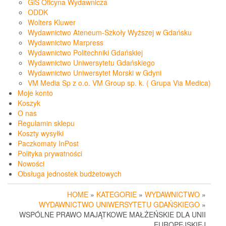
GiS Oficyna Wydawnicza
ODDK
Wolters Kluwer
Wydawnictwo Ateneum-Szkoły Wyższej w Gdańsku
Wydawnictwo Marpress
Wydawnictwo Politechniki Gdańskiej
Wydawnictwo Uniwersytetu Gdańskiego
Wydawnictwo Uniwersytet Morski w Gdyni
VM Media Sp z o.o. VM Group sp. k. ( Grupa Via Medica)
Moje konto
Koszyk
O nas
Regulamin sklepu
Koszty wysyłki
Paczkomaty InPost
Polityka prywatności
Nowości
Obsługa jednostek budżetowych
HOME
»
KATEGORIE
»
WYDAWNICTWO
»
WYDAWNICTWO UNIWERSYTETU GDAŃSKIEGO
»
WSPÓLNE PRAWO MAJĄTKOWE MAŁŻEŃSKIE DLA UNII
EUROPEJSKIEJ