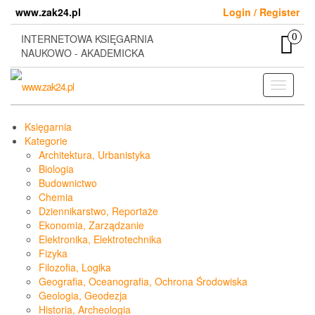
Skip
www.zak24.pl
Login / Register
to
the
0
INTERNETOWA KSIĘGARNIA
content
NAUKOWO - AKADEMICKA
Toggle
navigati
Księgarnia
Kategorie
Architektura, Urbanistyka
Biologia
Budownictwo
Chemia
Dziennikarstwo, Reportaże
Ekonomia, Zarządzanie
Elektronika, Elektrotechnika
Fizyka
Filozofia, Logika
Geografia, Oceanografia, Ochrona Środowiska
Geologia, Geodezja
Historia, Archeologia