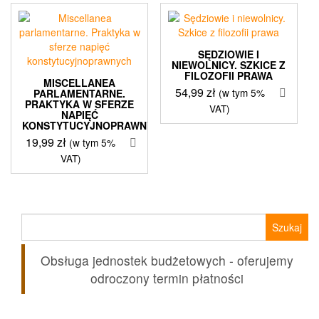
SĘDZIOWIE I
NIEWOLNICY. SZKICE Z
FILOZOFII PRAWA
MISCELLANEA
54,99
zł
(w tym 5%
PARLAMENTARNE.
PRAKTYKA W SFERZE
VAT)
NAPIĘĆ
KONSTYTUCYJNOPRAWNYCH
19,99
zł
(w tym 5%
VAT)
Szukaj:
Obsługa jednostek budżetowych - oferujemy
odroczony termin płatności