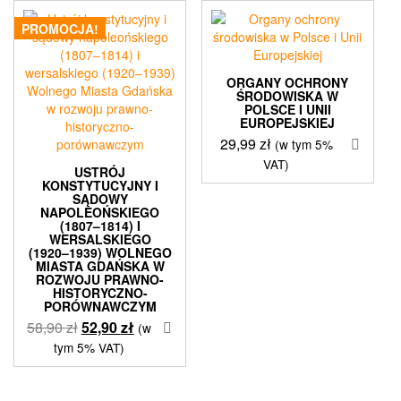
PROMOCJA!
ORGANY OCHRONY
ŚRODOWISKA W
POLSCE I UNII
EUROPEJSKIEJ
29,99
zł
(w tym 5%
VAT)
USTRÓJ
KONSTYTUCYJNY I
SĄDOWY
NAPOLEOŃSKIEGO
(1807–1814) I
WERSALSKIEGO
(1920–1939) WOLNEGO
MIASTA GDAŃSKA W
ROZWOJU PRAWNO-
HISTORYCZNO-
PORÓWNAWCZYM
Pierwotna
Aktualna
58,90
zł
52,90
zł
(w
cena
cena
tym 5% VAT)
wynosiła:
wynosi:
58,90 zł.
52,90 zł.