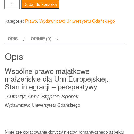
ilość
Dodaj do koszyka
Wspólne
prawo
Kategorie:
Prawo
,
Wydawnictwo Uniwersytetu Gdańskiego
majątkowe
małżeńskie
OPIS
OPINIE (0)
dla
Unii
Opis
Europejskiej
Wspólne prawo majątkowe
małżeńskie dla Unii Europejskiej.
Stan integracji – perspektywy
Autorzy:
Anna Stępień-Sporek
Wydawnictwo Uniwersytetu Gdańskiego
Niniejsze opracowanie dotyczy niezbyt romantycznego aspektu