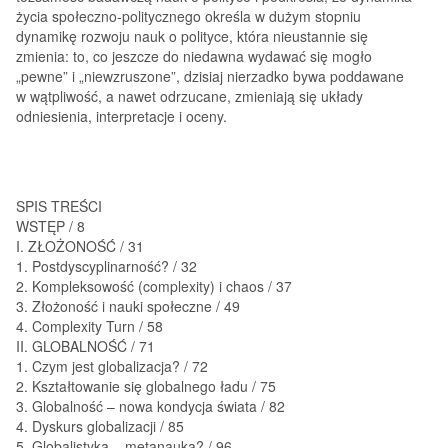
życia społeczno-politycznego określa w dużym stopniu
dynamikę rozwoju nauk o polityce, która nieustannie się
zmienia: to, co jeszcze do niedawna wydawać się mogło
„pewne” i „niewzruszone”, dzisiaj nierzadko bywa poddawane
w wątpliwość, a nawet odrzucane, zmieniają się układy
odniesienia, interpretacje i oceny.
SPIS TREŚCI
WSTĘP / 8
I. ZŁOŻONOŚĆ / 31
1. Postdyscyplinarność? / 32
2. Kompleksowość (complexity) i chaos / 37
3. Złożoność i nauki społeczne / 49
4. Complexity Turn / 58
II. GLOBALNOŚĆ / 71
1. Czym jest globalizacja? / 72
2. Kształtowanie się globalnego ładu / 75
3. Globalność – nowa kondycja świata / 82
4. Dyskurs globalizacji / 85
5. Globalistyka – metanauka? / 96