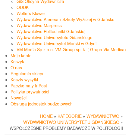
GiS Oficyna Wydawnicza
ODDK
Wolters Kluwer
Wydawnictwo Ateneum-Szkoły Wyższej w Gdańsku
Wydawnictwo Marpress
Wydawnictwo Politechniki Gdańskiej
Wydawnictwo Uniwersytetu Gdańskiego
Wydawnictwo Uniwersytet Morski w Gdyni
VM Media Sp z o.o. VM Group sp. k. ( Grupa Via Medica)
Moje konto
Koszyk
O nas
Regulamin sklepu
Koszty wysyłki
Paczkomaty InPost
Polityka prywatności
Nowości
Obsługa jednostek budżetowych
HOME
»
KATEGORIE
»
WYDAWNICTWO
»
WYDAWNICTWO UNIWERSYTETU GDAŃSKIEGO
»
WSPÓŁCZESNE PROBLEMY BADAWCZE W POLITOLOGII