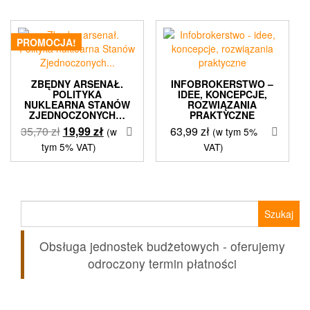
PROMOCJA!
ZBĘDNY ARSENAŁ.
INFOBROKERSTWO –
POLITYKA
IDEE, KONCEPCJE,
NUKLEARNA STANÓW
ROZWIĄZANIA
ZJEDNOCZONYCH…
PRAKTYCZNE
Pierwotna
Aktualna
35,70
zł
19,99
zł
63,99
zł
(w
(w tym 5%
cena
cena
tym 5% VAT)
VAT)
wynosiła:
wynosi:
35,70 zł.
19,99 zł.
Szukaj:
Obsługa jednostek budżetowych - oferujemy
odroczony termin płatności