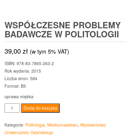
WSPÓŁCZESNE PROBLEMY
BADAWCZE W POLITOLOGII
39,00
zł
(w tym 5% VAT)
ISBN: 978-83-7865-263-2
Rok wydania: 2015
Liczba stron: 584
Format: B5
oprawa miękka
ilość
Dodaj do koszyka
Współczesne
problemy
Kategorie:
Politologia, Medioznawstwo
,
Wydawnictwo
badawcze
Uniwersytetu Gdańskiego