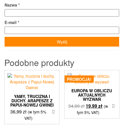
Nazwa
*
E-mail
*
Podobne produkty
PROMOCJA!
EUROPA W OBLICZU
AKTUALNYCH
YAMY, TRUCIZNA I
WYZWAŃ
DUCHY. ARAPESZE Z
PAPUI-NOWEJ GWINEI
Pierwotna
Aktualna
34,90
zł
19,99
zł
(w
36,99
zł
cena
cena
(w tym 5%
tym 5% VAT)
wynosiła:
wynosi:
VAT)
34,90 zł.
19,99 zł.