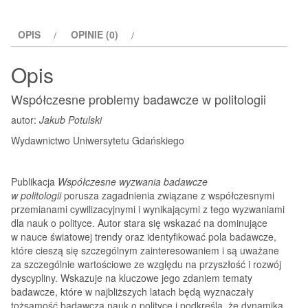
w
politologii
OPIS
OPINIE (0)
Opis
Współczesne problemy badawcze w politologii
autor:
Jakub Potulski
Wydawnictwo Uniwersytetu Gdańskiego
Publikacja
Współczesne wyzwania badawcze
w politologii
porusza zagadnienia związane z współczesnymi
przemianami cywilizacyjnymi i wynikającymi z tego wyzwaniami
dla nauk o polityce. Autor stara się wskazać na dominujące
w nauce światowej trendy oraz identyfikować pola badawcze,
które cieszą się szczególnym zainteresowaniem i są uważane
za szczególnie wartościowe ze względu na przyszłość i rozwój
dyscypliny. Wskazuje na kluczowe jego zdaniem tematy
badawcze, które w najbliższych latach będą wyznaczały
tożsamość badawczą nauk o polityce i podkreśla, że dynamika