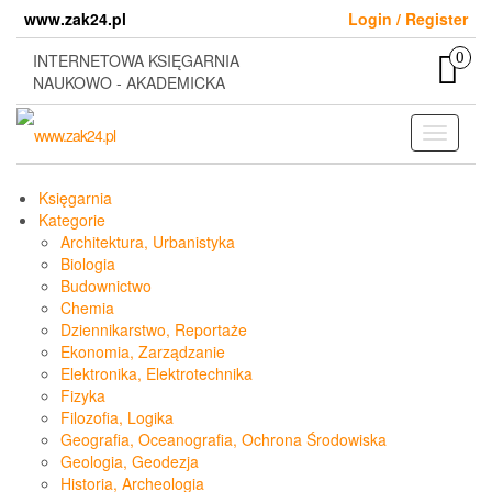
Skip
www.zak24.pl
Login / Register
to
the
0
INTERNETOWA KSIĘGARNIA
content
NAUKOWO - AKADEMICKA
Toggle
navigati
Księgarnia
Kategorie
Architektura, Urbanistyka
Biologia
Budownictwo
Chemia
Dziennikarstwo, Reportaże
Ekonomia, Zarządzanie
Elektronika, Elektrotechnika
Fizyka
Filozofia, Logika
Geografia, Oceanografia, Ochrona Środowiska
Geologia, Geodezja
Historia, Archeologia