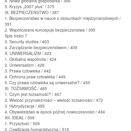
4. Nowa globalna gospodarka / 366
5. Kryzys „2007 plus” / 375
IX. BEZPIECZEŃSTWO / 387
1. Bezpieczeństwo w nauce o stosunkach międzynarodowych /
391
2. Współczesne koncepcje bezpieczeństwa / 395
Spis treści 7
3. Security studies / 403
4. Zarządzanie bezpieczeństwem / 409
X. UNIWERSALIZM / 423
1. Globalna wspólnota / 424
2. Uniwersalizm / 428
3. Prawa człowieka / 442
4. Ochrona praw człowieka / 449
5. Czy prawa człowieka są uniwersalne? / 455
XI. TOŻSAMOŚĆ / 465
1. Czym jest tożsamość? / 467
2. Wielość przynależności – wielość tożsamości / 472
3. Hybrydyzacja / 485
4. Obywatelstwo w epoce późnej nowoczesności / 494
XII. IDEAŁ / 509
1. Przyszłość / 509
2. Cywilizacja humanistyczna / 516