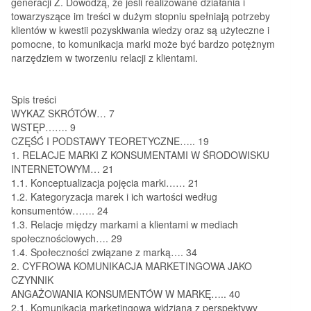
generacji Z. Dowodzą, że jeśli realizowane działania i
towarzyszące im treści w dużym stopniu spełniają potrzeby
klientów w kwestii pozyskiwania wiedzy oraz są użyteczne i
pomocne, to komunikacja marki może być bardzo potężnym
narzędziem w tworzeniu relacji z klientami.
Spis treści
WYKAZ SKRÓTÓW… 7
WSTĘP……. 9
CZĘŚĆ I PODSTAWY TEORETYCZNE….. 19
1. RELACJE MARKI Z KONSUMENTAMI W ŚRODOWISKU
INTERNETOWYM… 21
1.1. Konceptualizacja pojęcia marki…… 21
1.2. Kategoryzacja marek i ich wartości według
konsumentów……. 24
1.3. Relacje między markami a klientami w mediach
społecznościowych…. 29
1.4. Społeczności związane z marką…. 34
2. CYFROWA KOMUNIKACJA MARKETINGOWA JAKO
CZYNNIK
ANGAŻOWANIA KONSUMENTÓW W MARKĘ….. 40
2.1. Komunikacja marketingowa widziana z perspektywy