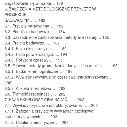
angażowanie się w markę… 176
6. ZAŁOŻENIA METODOLOGICZNE PRZYJĘTE W
PROJEKCIE
BADAWCZYM…… 182
6.1. Przyjęty paradygmat….. 182
6.2. Podejście badawcze…… 184
6.3. Uzasadnienie zastosowania metody mieszanej…. 185
6.4. Projekt badawczy…… 187
6.4.1. Faza eksploracyjna…… 189
6.4.2. Faza potwierdzająca….. 194
6.4.3. Horyzont czasowy….. 195
6.5. Główne metody gromadzenia danych i ich analiza…… 195
6.5.1. Badanie netnograficzne….. 196
6.5.2. Wywiady indywidualne częściowo ustrukturyzowane….
196
6.5.3. Ankieta internetowa….. 199
6.6. Trafność i rzetelność…… 202
7. FAZA EKSPLORACYJNA BADAŃ……. 203
7.1. Wywiady częściowo ustrukturyzowane……. 203
7.1.1. Założenia przyjęte w wywiadach częściowo
ustrukturyzowanych……. 203
7.1.2. Ustalenia empiryczne….. 206