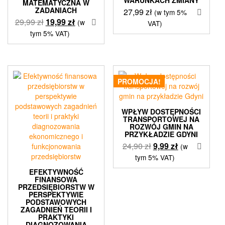
MATEMATYCZNA W
ZADANIACH
27,99
zł
(w tym 5%
Pierwotna
Aktualna
29,99
zł
19,99
zł
(w
VAT)
cena
cena
tym 5% VAT)
wynosiła:
wynosi:
29,99 zł.
19,99 zł.
PROMOCJA!
WPŁYW DOSTĘPNOŚCI
TRANSPORTOWEJ NA
ROZWÓJ GMIN NA
PRZYKŁADZIE GDYNI
Pierwotna
Aktualna
24,90
zł
9,99
zł
(w
cena
cena
tym 5% VAT)
wynosiła:
wynosi:
EFEKTYWNOŚĆ
24,90 zł.
9,99 zł.
FINANSOWA
PRZEDSIĘBIORSTW W
PERSPEKTYWIE
PODSTAWOWYCH
ZAGADNIEŃ TEORII I
PRAKTYKI
DIAGNOZOWANIA