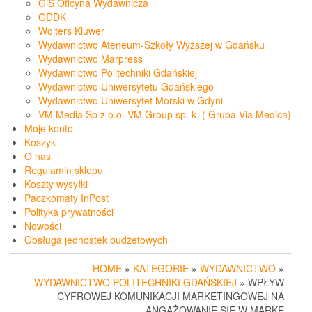
GiS Oficyna Wydawnicza
ODDK
Wolters Kluwer
Wydawnictwo Ateneum-Szkoły Wyższej w Gdańsku
Wydawnictwo Marpress
Wydawnictwo Politechniki Gdańskiej
Wydawnictwo Uniwersytetu Gdańskiego
Wydawnictwo Uniwersytet Morski w Gdyni
VM Media Sp z o.o. VM Group sp. k. ( Grupa Via Medica)
Moje konto
Koszyk
O nas
Regulamin sklepu
Koszty wysyłki
Paczkomaty InPost
Polityka prywatności
Nowości
Obsługa jednostek budżetowych
HOME
»
KATEGORIE
»
WYDAWNICTWO
»
WYDAWNICTWO POLITECHNIKI GDAŃSKIEJ
» WPŁYW
CYFROWEJ KOMUNIKACJI MARKETINGOWEJ NA
ANGAŻOWANIE SIĘ W MARKĘ