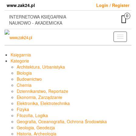
Skip
www.zak24.pl
Login / Register
to
the
0
INTERNETOWA KSIĘGARNIA
content
NAUKOWO - AKADEMICKA
Toggle
navigati
Księgarnia
Kategorie
Architektura, Urbanistyka
Biologia
Budownictwo
Chemia
Dziennikarstwo, Reportaże
Ekonomia, Zarządzanie
Elektronika, Elektrotechnika
Fizyka
Filozofia, Logika
Geografia, Oceanografia, Ochrona Środowiska
Geologia, Geodezja
Historia, Archeologia