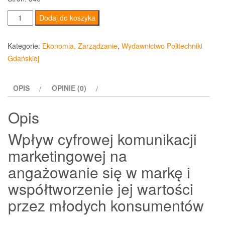
ilość
Dodaj do koszyka
Wpływ
cyfrowej
Kategorie:
Ekonomia, Zarządzanie
,
Wydawnictwo Politechniki
komunikacji
Gdańskiej
marketingowej
na
OPIS
OPINIE (0)
angażowanie
się
Opis
w
markę
Wpływ cyfrowej komunikacji
marketingowej na
angażowanie się w markę i
współtworzenie jej wartości
przez młodych konsumentów