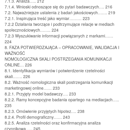
7.1.3. Analiza….. 212
7.1.4. Wnioski odnoszące się do pytań badawczych…. 216
7.2. Najważniejsze ustalenia z badań jakościowych……. 219
7.2.1. Inspirująca treść jako wymiar……… 223
7.2.2 Działania tworzące i podtrzymujące relacje w mediach
społecznościowych…….. 224
7.2.3 Wyszukiwanie informacji powiązanych z markami……
224
8. FAZA POTWIERDZAJĄCA – OPRACOWANIE, WALIDACJA I
WAŻNOŚĆ
NOMOLOGICZNA SKALI POSTRZEGANIA KOMUNIKACJI
ONLINE… 226
8.1. Identyfikacja wymiarów i potwierdzenie rzetelności
skali……. 226
8.2. Ważność nomologiczna skali postrzegania komunikacji
marketingowej online…… 233
8.2.1. Przyjęty model badawczy…. 233
8.2.2. Ramy koncepcyjne badania opartego na mediacjach…..
235
8.2.3. Omówienie przyjętych hipotez…. 238
8.2.4. Profil demograficzny…… 243
8.2.5. Analiza rzetelności oraz konfirmacyjna analiza
czynnikowa….. 245