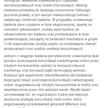
netnografii, wywiadów indywidualnych częściowo
ustrukturyzowanych oraz ankiet internetowych. Metody
mieszane prowadzą do lepszego zrozumienia i bliższego
poznania prawdy, a tym samym maksymalizują trafność i
zwiększają rzetelność badania. W przypadku omawianego
badania dane uzyskane w fazie eksploracyjnej, opartej na
metodach jakościowych, zostały wykorzystane do
udoskonalenia ram badania oraz przetestowane w fazie
potwierdzającej, bazującej na badaniach ilościowych w grupie
1109 respondentów (analizę oparto na modelowaniu równań
strukturalnych oraz analizie mediacji łańcuchowych).
Jednym z osiągnięć badania jest stworzenie uniwersalnej skali
pomiaru postrzegania komunikacji marketingowej online przez
młodych konsumentów, opartej na koncepcji
inbound
marketingu oraz koncepcji logiki dominującej wartości.
Kolejnym jest wypełnienie zidentyfikowanej luki badawczej
dotyczącej relacji: postrzeganej komunikacji marketingowej
online, angażowania się młodych konsumentów w markę oraz
współtworzenia przez nich wartości marek. Wyniki badań
uzmysławiają też, że organizacjom trudno jest stworzyć
skuteczną strategię komunikacji marki online, która
angażowałaby przedstawicieli generacji Milenium oraz