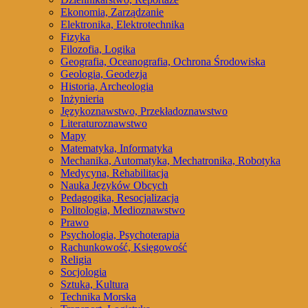
Ekonomia, Zarządzanie
Elektronika, Elektrotechnika
Fizyka
Filozofia, Logika
Geografia, Oceanografia, Ochrona Środowiska
Geologia, Geodezja
Historia, Archeologia
Inżynieria
Językoznawstwo, Przekładoznawstwo
Literaturoznawstwo
Mapy
Matematyka, Informatyka
Mechanika, Automatyka, Mechatronika, Robotyka
Medycyna, Rehabilitacja
Nauka Języków Obcych
Pedagogika, Resocjalizacja
Politologia, Medioznawstwo
Prawo
Psychologia, Psychoterapia
Rachunkowość, Księgowość
Religia
Socjologia
Sztuka, Kultura
Technika Morska