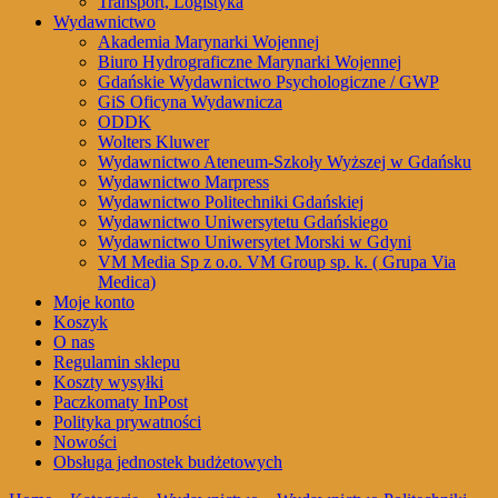
Transport, Logistyka
Wydawnictwo
Akademia Marynarki Wojennej
Biuro Hydrograficzne Marynarki Wojennej
Gdańskie Wydawnictwo Psychologiczne / GWP
GiS Oficyna Wydawnicza
ODDK
Wolters Kluwer
Wydawnictwo Ateneum-Szkoły Wyższej w Gdańsku
Wydawnictwo Marpress
Wydawnictwo Politechniki Gdańskiej
Wydawnictwo Uniwersytetu Gdańskiego
Wydawnictwo Uniwersytet Morski w Gdyni
VM Media Sp z o.o. VM Group sp. k. ( Grupa Via
Medica)
Moje konto
Koszyk
O nas
Regulamin sklepu
Koszty wysyłki
Paczkomaty InPost
Polityka prywatności
Nowości
Obsługa jednostek budżetowych