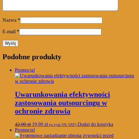
Nazwa
*
E-mail
*
Podobne produkty
Promocja!
Uwarunkowania efektywności
zastosowania outsourcingu w
ochronie zdrowia
Pierwotna
Aktualna
42,00
zł
19,99
zł
Dodaj do koszyka
(w tym 5% VAT)
cena
cena
Promocja!
wynosiła:
wynosi: