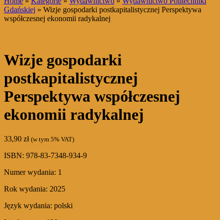
Home
»
Kategorie
»
Wydawnictwo
»
Wydawnictwo Politechniki
Gdańskiej
» Wizje gospodarki postkapitalistycznej Perspektywa
współczesnej ekonomii radykalnej
Wizje gospodarki
postkapitalistycznej
Perspektywa współczesnej
ekonomii radykalnej
33,90
zł
(w tym 5% VAT)
ISBN: 978-83-7348-934-9
Numer wydania: 1
Rok wydania: 2025
Język wydania: polski