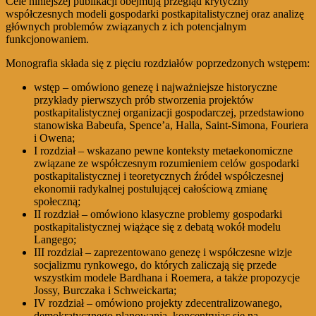
Cele niniejszej publikacji obejmują przegląd krytyczny
współczesnych modeli gospodarki postkapitalistycznej oraz analizę
głównych problemów związanych z ich potencjalnym
funkcjonowaniem.
Monografia składa się z pięciu rozdziałów poprzedzonych wstępem:
wstęp – omówiono genezę i najważniejsze historyczne
przykłady pierwszych prób stworzenia projektów
postkapitalistycznej organizacji gospodarczej, przedstawiono
stanowiska Babeufa, Spence’a, Halla, Saint-Simona, Fouriera
i Owena;
I rozdział – wskazano pewne konteksty metaekonomiczne
związane ze współczesnym rozumieniem celów gospodarki
postkapitalistycznej i teoretycznych źródeł współczesnej
ekonomii radykalnej postulującej całościową zmianę
społeczną;
II rozdział – omówiono klasyczne problemy gospodarki
postkapitalistycznej wiążące się z debatą wokół modelu
Langego;
III rozdział – zaprezentowano genezę i współczesne wizje
socjalizmu rynkowego, do których zaliczają się przede
wszystkim modele Bardhana i Roemera, a także propozycje
Jossy, Burczaka i Schweickarta;
IV rozdział – omówiono projekty zdecentralizowanego,
demokratycznego planowania, koncentrując się na