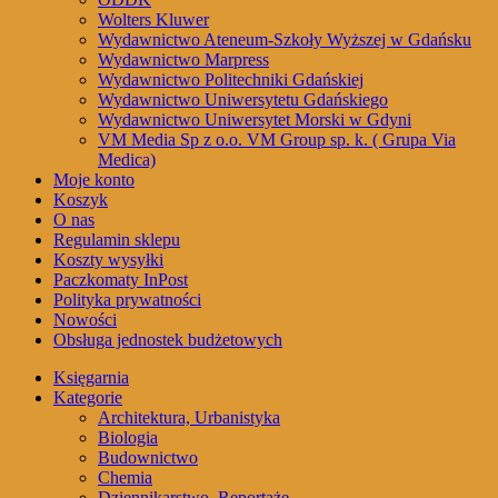
Wolters Kluwer
Wydawnictwo Ateneum-Szkoły Wyższej w Gdańsku
Wydawnictwo Marpress
Wydawnictwo Politechniki Gdańskiej
Wydawnictwo Uniwersytetu Gdańskiego
Wydawnictwo Uniwersytet Morski w Gdyni
VM Media Sp z o.o. VM Group sp. k. ( Grupa Via
Medica)
Moje konto
Koszyk
O nas
Regulamin sklepu
Koszty wysyłki
Paczkomaty InPost
Polityka prywatności
Nowości
Obsługa jednostek budżetowych
Księgarnia
Kategorie
Architektura, Urbanistyka
Biologia
Budownictwo
Chemia
Dziennikarstwo, Reportaże