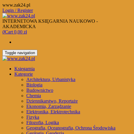
Skip
www.zak24.pl
to
Login / Register
the
content
INTERNETOWA KSIĘGARNIA NAUKOWO -
AKADEMICKA
0
Cart
0,00 zł
Toggle navigation
Księgarnia
Kategorie
Architektura, Urbanistyka
Biologia
Budownictwo
Chemia
Dziennikarstwo, Reportaże
Ekonomia, Zarządzanie
Elektronika, Elektrotechnika
Fizyka
Filozofia, Logika
Geografia, Oceanografia, Ochrona Środowiska
Geologia, Geodezja