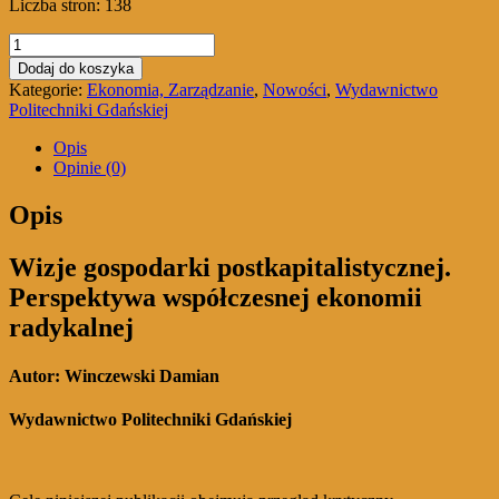
Liczba stron: 138
ilość
Wizje
Dodaj do koszyka
gospodarki
Kategorie:
Ekonomia, Zarządzanie
,
Nowości
,
Wydawnictwo
postkapitalistycznej
Politechniki Gdańskiej
Perspektywa
współczesnej
Opis
ekonomii
Opinie (0)
radykalnej
Opis
Wizje gospodarki postkapitalistycznej.
Perspektywa współczesnej ekonomii
radykalnej
Autor: Winczewski Damian
Wydawnictwo Politechniki Gdańskiej