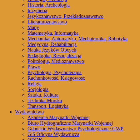
Historia, Archeologia
Inżynieria
Językoznawstwo, Przekładoznawstwo
Literaturoznawstwo
Mapy
Matematyka, Informatyka
Mechanika, Automatyka, Mechatronika, Robotyka
Medycyna, Rehabilitacja
Nauka Języków Obcych
Pedagogika, Resocjalizacja
Politologia, Medioznawstwo
Prawo
Psychologia, Psychoterapia
Rachunkowość, Księgowość
Religia
Socjologia
Sztuka, Kultura
Technika Morska
Transport, Logistyka
Wydawnictwo
Akademia Marynarki Wojennej
Biuro Hydrograficzne Marynarki Wojennej
Gdańskie Wydawnictwo Psychologiczne / GWP
GiS Oficyna Wydawnicza
ODDK