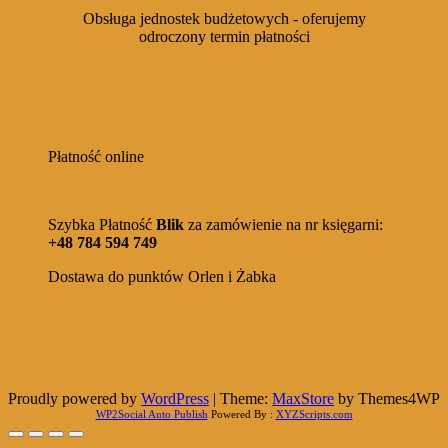
39,90 zł.
29,99 zł.
Obsługa jednostek budżetowych - oferujemy
odroczony termin płatności
Płatność online
Szybka Płatność
Blik
za zamówienie na nr księgarni:
+48 784 594 749
Dostawa do punktów Orlen i Żabka
Proudly powered by
WordPress
|
Theme:
MaxStore
by Themes4WP
WP2Social Auto Publish
Powered By :
XYZScripts.com